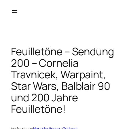
Zum
Inhalt
springen
Feuilletöne – Sendung
200 – Cornelia
Travnicek, Warpaint,
Star Wars, Balblair 90
und 200 Jahre
Feuilletöne!
Verfasst von
Herr Martinsen
in
Podcast