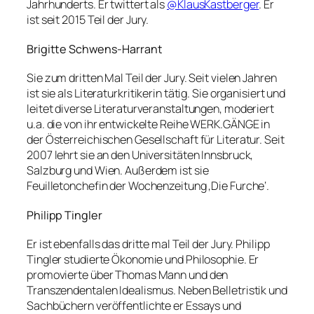
Jahrhunderts. Er twittert als
@KlausKastberger
. Er
ist seit 2015 Teil der Jury.
Brigitte Schwens-Harrant
Sie zum dritten Mal Teil der Jury. Seit vielen Jahren
ist sie als Literaturkritikerin tätig. Sie organisiert und
leitet diverse Literaturveranstaltungen, moderiert
u.a. die von ihr entwickelte Reihe WERK.GÄNGE in
der Österreichischen Gesellschaft für Literatur. Seit
2007 lehrt sie an den Universitäten Innsbruck,
Salzburg und Wien. Außerdem ist sie
Feuilletonchefin der Wochenzeitung ‚Die Furche‘.
Philipp Tingler
Er ist ebenfalls das dritte mal Teil der Jury. Philipp
Tingler studierte Ökonomie und Philosophie. Er
promovierte über Thomas Mann und den
Transzendentalen Idealismus. Neben Belletristik und
Sachbüchern veröffentlichte er Essays und