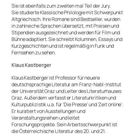
Sie ist ebenfalls zum zweiten mal Teil der Jury.
Sie studierte Klassische Philologie mit Schwerpunkt
Altgriechisch. Ihre Romane sind Bestseller, wurden
in zahlreiche Sprachen übersetzt, mit Preisen und
Stipendien ausgezeichnet und werden für Film und
Bühne adaptiert. Sie schreibt Kolumnen, Essays und
Kurzgeschichten und ist regelmäßig in Funk und
Fernsehen zu sehen.
Klaus Kastberger
Klaus Kastberger ist Professor für neuere
deutschsprachige Literatur am Franz-Nabl-Institut
der Universität Graz und Leiter des Literaturhauses
Graz. Außerdem verfasst er Literaturkritiken und
Kulturpublizistik u.a. für ‘Die Presse’ und ‘Zeit online’.
Er kuratiert von Ausstellungen und
Veranstaltungsreihen und leitet
Forschungsprojekte. Sein Arbeitsschwerpunkt ist
die Österreichische Literatur des 20. und 21.