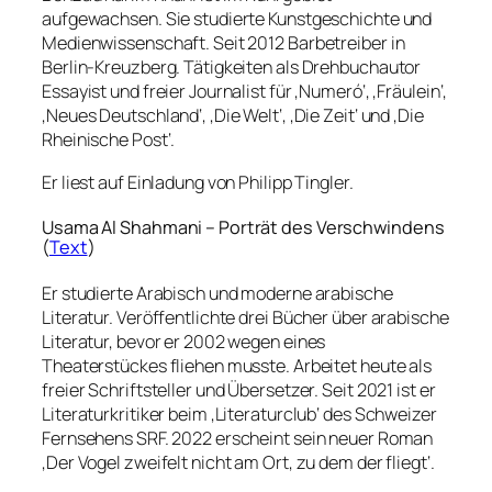
aufgewachsen. Sie studierte Kunstgeschichte und
Medienwissenschaft. Seit 2012 Barbetreiber in
Berlin-Kreuzberg. Tätigkeiten als Drehbuchautor
Essayist und freier Journalist für ‚Numeró‘, ‚Fräulein‘,
‚Neues Deutschland‘, ‚Die Welt‘, ‚Die Zeit‘ und ‚Die
Rheinische Post‘.
Er liest auf Einladung von Philipp Tingler.
Usama Al Shahmani – Porträt des Verschwindens
(
Text
)
Er studierte Arabisch und moderne arabische
Literatur. Veröffentlichte drei Bücher über arabische
Literatur, bevor er 2002 wegen eines
Theaterstückes fliehen musste. Arbeitet heute als
freier Schriftsteller und Übersetzer. Seit 2021 ist er
Literaturkritiker beim ‚Literaturclub‘ des Schweizer
Fernsehens SRF. 2022 erscheint sein neuer Roman
‚Der Vogel zweifelt nicht am Ort, zu dem der fliegt‘.