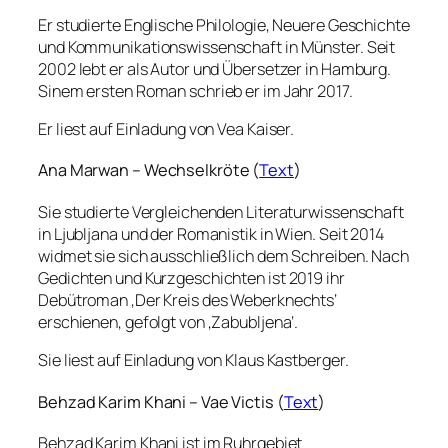
Er studierte Englische Philologie, Neuere Geschichte
und Kommunikationswissenschaft in Münster. Seit
2002 lebt er als Autor und Übersetzer in Hamburg.
Sinem ersten Roman schrieb er im Jahr 2017.
Er liest auf Einladung von Vea Kaiser.
Ana Marwan – Wechselkröte (
Text
)
Sie studierte Vergleichenden Literaturwissenschaft
in Ljubljana und der Romanistik in Wien. Seit 2014
widmet sie sich ausschließlich dem Schreiben. Nach
Gedichten und Kurzgeschichten ist 2019 ihr
Debütroman ‚Der Kreis des Weberknechts‘
erschienen, gefolgt von ‚Zabubljena‘.
Sie liest auf Einladung von Klaus Kastberger.
Behzad Karim Khani – Vae Victis (
Text
)
Behzad Karim Khani ist im Ruhrgebiet