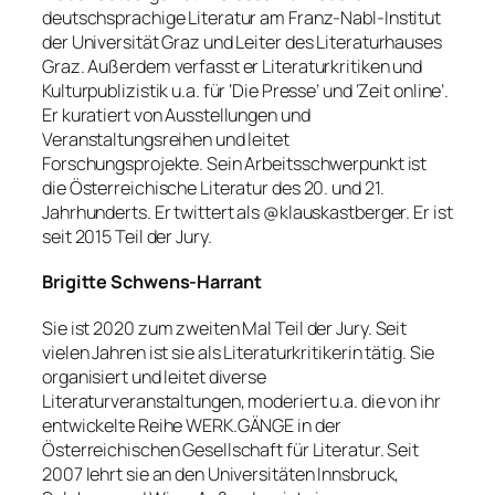
deutschsprachige Literatur am Franz-Nabl-Institut
der Universität Graz und Leiter des Literaturhauses
Graz. Außerdem verfasst er Literaturkritiken und
Kulturpublizistik u.a. für ‘Die Presse’ und ‘Zeit online’.
Er kuratiert von Ausstellungen und
Veranstaltungsreihen und leitet
Forschungsprojekte. Sein Arbeitsschwerpunkt ist
die Österreichische Literatur des 20. und 21.
Jahrhunderts. Er twittert als @klauskastberger. Er ist
seit 2015 Teil der Jury.
Brigitte Schwens-Harrant
Sie ist 2020 zum zweiten Mal Teil der Jury. Seit
vielen Jahren ist sie als Literaturkritikerin tätig. Sie
organisiert und leitet diverse
Literaturveranstaltungen, moderiert u.a. die von ihr
entwickelte Reihe WERK.GÄNGE in der
Österreichischen Gesellschaft für Literatur. Seit
2007 lehrt sie an den Universitäten Innsbruck,