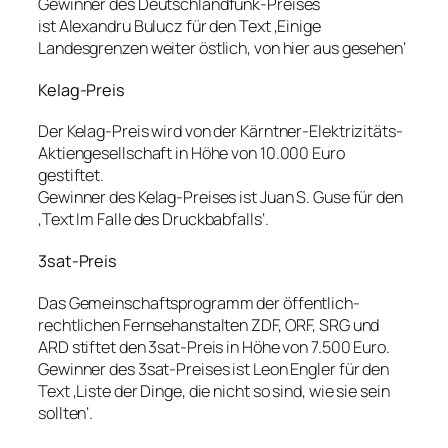
Gewinner des Deutschlandfunk-Preises
ist Alexandru Bulucz für den Text ‚Einige
Landesgrenzen weiter östlich, von hier aus gesehen‘
Kelag-Preis
Der Kelag-Preis wird von der Kärntner-Elektrizitäts-
Aktiengesellschaft in Höhe von 10.000 Euro
gestiftet.
Gewinner des Kelag-Preises ist Juan S. Guse für den
‚Text Im Falle des Druckbabfalls‘.
3sat-Preis
Das Gemeinschaftsprogramm der öffentlich-
rechtlichen Fernsehanstalten ZDF, ORF, SRG und
ARD stiftet den 3sat-Preis in Höhe von 7.500 Euro.
Gewinner des 3sat-Preises ist Leon Engler für den
Text ‚Liste der Dinge, die nicht so sind, wie sie sein
sollten‘.