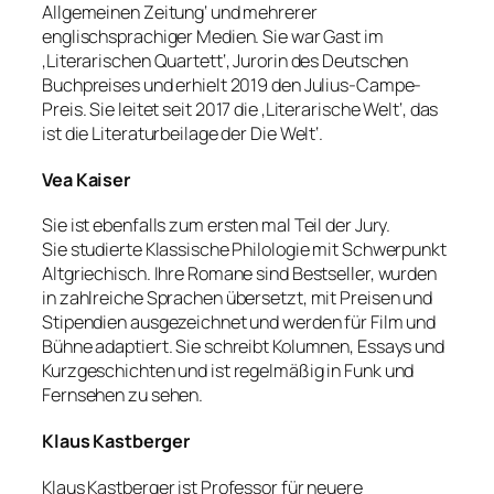
Allgemeinen Zeitung‘ und mehrerer
englischsprachiger Medien. Sie war Gast im
‚Literarischen Quartett‘, Jurorin des Deutschen
Buchpreises und erhielt 2019 den Julius-Campe-
Preis. Sie leitet seit 2017 die ‚Literarische Welt‘, das
ist die Literaturbeilage der Die Welt‘.
Vea Kaiser
Sie ist ebenfalls zum ersten mal Teil der Jury.
Sie studierte Klassische Philologie mit Schwerpunkt
Altgriechisch. Ihre Romane sind Bestseller, wurden
in zahlreiche Sprachen übersetzt, mit Preisen und
Stipendien ausgezeichnet und werden für Film und
Bühne adaptiert. Sie schreibt Kolumnen, Essays und
Kurzgeschichten und ist regelmäßig in Funk und
Fernsehen zu sehen.
Klaus Kastberger
Klaus Kastberger ist Professor für neuere