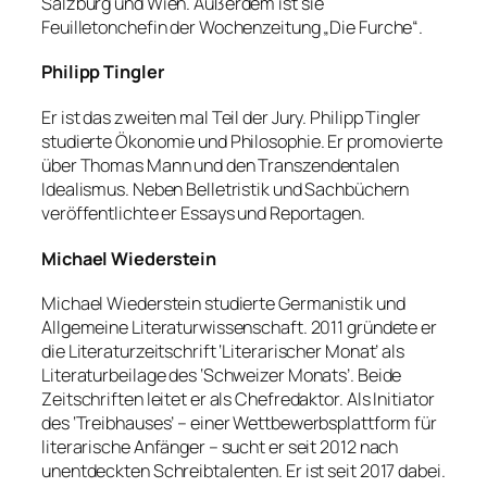
Salzburg und Wien. Außerdem ist sie
Feuilletonchefin der Wochenzeitung „Die Furche“.
Philipp Tingler
Er ist das zweiten mal Teil der Jury. Philipp Tingler
studierte Ökonomie und Philosophie. Er promovierte
über Thomas Mann und den Transzendentalen
Idealismus. Neben Belletristik und Sachbüchern
veröffentlichte er Essays und Reportagen.
Michael Wiederstein
Michael Wiederstein studierte Germanistik und
Allgemeine Literaturwissenschaft. 2011 gründete er
die Literaturzeitschrift ‘Literarischer Monat’ als
Literaturbeilage des ‘Schweizer Monats’. Beide
Zeitschriften leitet er als Chefredaktor. Als Initiator
des ‘Treibhauses’ – einer Wettbewerbsplattform für
literarische Anfänger – sucht er seit 2012 nach
unentdeckten Schreibtalenten. Er ist seit 2017 dabei.