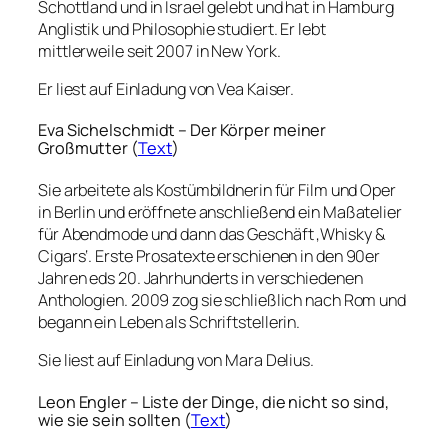
Schottland und in Israel gelebt und hat in Hamburg
Anglistik und Philosophie studiert. Er lebt
mittlerweile seit 2007 in New York.
Er liest auf Einladung von Vea Kaiser.
Eva Sichelschmidt – Der Körper meiner
Großmutter (
Text
)
Sie arbeitete als Kostümbildnerin für Film und Oper
in Berlin und eröffnete anschließend ein Maßatelier
für Abendmode und dann das Geschäft ‚Whisky &
Cigars‘. Erste Prosatexte erschienen in den 90er
Jahren eds 20. Jahrhunderts in verschiedenen
Anthologien. 2009 zog sie schließlich nach Rom und
begann ein Leben als Schriftstellerin.
Sie liest auf Einladung von Mara Delius.
Leon Engler – Liste der Dinge, die nicht so sind,
wie sie sein sollten (
Text
)