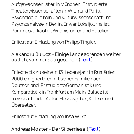
Aufgewachsen ist er in München. Er studierte
Theaterwissenschaften in Wien und Paris,
Psychologie in Köln und Kulturwissenschaft und
Psychoanalyse in Berlin. Er war Lokaljournalist,
Pommesverkäufer, Wildnisführer und Hotelier.
Er liest auf Einladung von Philipp Tingler.
Alexandru Bulucz – Einige Landesgrenzen weiter
östlich, von hier aus gesehen (
Text
)
Er lebte bis zu seinem 13. Lebensjahr in Rumänien.
2000 emigrierte er mit seiner Familie nach
Deutschland. Er studierte Germanistik und
Komparatistik in Frankfurt am Main. Bulucz ist
freischaffender Autor, Herausgeber, Kritiker und
Übersetzer.
Er liest auf Einladung von Insa Wilke.
Andreas Moster – Der Silberriese (
Text
)