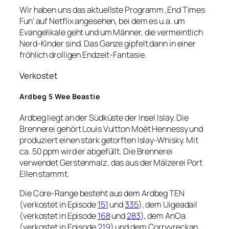
Wir haben uns das aktuellste Programm ‚End Times
Fun‘ auf Netflix angesehen, bei dem es u.a. um
Evangelikale geht und um Männer, die vermeintlich
Nerd-Kinder sind. Das Ganze gipfelt dann in einer
fröhlich drolligen Endzeit-Fantasie.
Verkostet
Ardbeg 5 Wee Beastie
Ardbeg liegt an der Südküste der Insel Islay. Die
Brennerei gehört Louis Vuitton Moët Hennessy und
produziert einen stark getorften Islay-Whisky. Mit
ca. 50 ppm wird er abgefüllt. Die Brennerei
verwendet Gerstenmalz, das aus der Mälzerei Port
Ellen stammt.
Die Core-Range besteht aus dem Ardbeg TEN
(verkostet in Episode
151
und
335
), dem Uigeadail
(verkostet in Episode
168
und
283
), dem AnOa
(verkostet in Episode
219
) und dem Corryvreckan