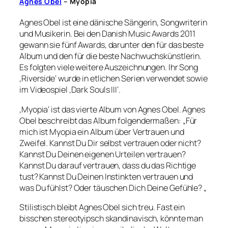
Agnes Obel
– Myopia
Agnes Obel ist eine dänische Sängerin, Songwriterin
und Musikerin. Bei den Danish Music Awards 2011
gewann sie fünf Awards, darunter den für das beste
Album und den für die beste Nachwuchskünstlerin.
Es folgten viele weitere Auszeichnungen. Ihr Song
‚Riverside‘ wurde in etlichen Serien verwendet sowie
im Videospiel ‚Dark Souls III‘.
‚Myopia‘ ist das vierte Album von Agnes Obel. Agnes
Obel beschreibt das Album folgendermaßen: „Für
mich ist Myopia ein Album über Vertrauen und
Zweifel. Kannst Du Dir selbst vertrauen oder nicht?
Kannst Du Deinen eigenen Urteilen vertrauen?
Kannst Du darauf vertrauen, dass du das Richtige
tust? Kannst Du Deinen Instinkten vertrauen und
was Du fühlst? Oder täuschen Dich Deine Gefühle? „
Stilistisch bleibt Agnes Obel sich treu. Fast ein
bisschen stereotyipsch skandinavisch, könnte man