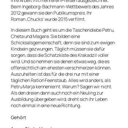
ihre Arbeit mit mehreren Preisen ausgezeichnet.
Beim Ingeborg-Bachmann-Wettbewerb des Jahres
2012 gewann sie den Publikumspreis. Ihr
Roman ‚Chucks‘ wurde 2015 verfilmt.
In diesem Buch geht es um die Taschendiebe Petru,
Cheta und Magare. Sie bilden eine
Schicksalsgemeinschaft, denn sie sind zum ewigen
Kindsein gezwungen. Täglich müssen sie dafür
sorgen, dass die Schatzkiste des Krakadzil voller
wird. Und so nehmen sie denen etwas weg, die es
offensichtlich am ehesten verschmerzen können.
Auszuhalten ist das für die drei nur mit einer
täglichen Ration Feenstaub. Alles wird anders, als
Petru Marja kennenlernt. Warum? Sagen wir nicht.
Als den dreien dann auch noch ein Neuling zur
Ausbildung übergeben wird, dreht sich ihr Leben
noch einmal in eine neue Richtung.
Gehört