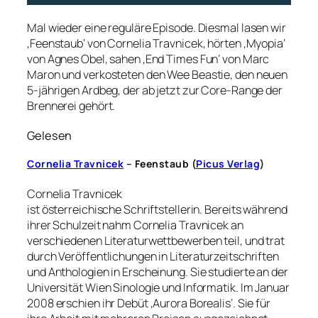
Mal wieder eine reguläre Episode. Diesmal lasen wir
‚Feenstaub‘ von Cornelia Travnicek, hörten ‚Myopia‘
von Agnes Obel, sahen ‚End Times Fun‘ von Marc
Maron und verkosteten den Wee Beastie, den neuen
5-jährigen Ardbeg, der ab jetzt zur Core-Range der
Brennerei gehört.
Gelesen
Cornelia Travnicek
– Feenstaub (
Picus Verlag
)
Cornelia Travnicek
ist österreichische Schriftstellerin. Bereits während
ihrer Schulzeit nahm Cornelia Travnicek an
verschiedenen Literaturwettbewerben teil, und trat
durch Veröffentlichungen in Literaturzeitschriften
und Anthologien in Erscheinung. Sie studierte an der
Universität Wien Sinologie und Informatik. Im Januar
2008 erschien ihr Debüt ‚Aurora Borealis‘. Sie für