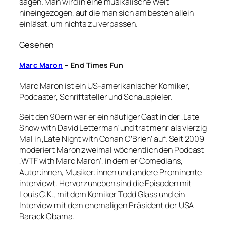
sagen. Man wird in eine musikalische Welt
hineingezogen, auf die man sich am besten allein
einlässt, um nichts zu verpassen.
Gesehen
Marc Maron
– End Times Fun
Marc Maron ist ein US-amerikanischer Komiker,
Podcaster, Schriftsteller und Schauspieler.
Seit den 90ern war er ein häufiger Gast in der ‚Late
Show with David Letterman‘ und trat mehr als vierzig
Mal in ‚Late Night with Conan O’Brien‘ auf. Seit 2009
moderiert Maron zweimal wöchentlich den Podcast
‚WTF with Marc Maron‘, in dem er Comedians,
Autor:innen, Musiker:innen und andere Prominente
interviewt. Hervorzuheben sind die Episoden mit
Louis C.K., mit dem Komiker Todd Glass und ein
Interview mit dem ehemaligen Präsident der USA
Barack Obama.