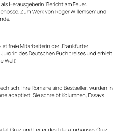
e als Herausgeberin ‘Bericht am Feuer.
tgenosse. Zum Werk von Roger Willemsen’ und
ende.
st freie Mitarbeiterin der ‚Frankfurter
, Jurorin des Deutschen Buchpreises und erhielt
e Welt‘.
riechisch. Ihre Romane sind Bestseller, wurden in
ne adaptiert. Sie schreibt Kolumnen, Essays
ität Graz und Leiter des Literaturhauses Graz.