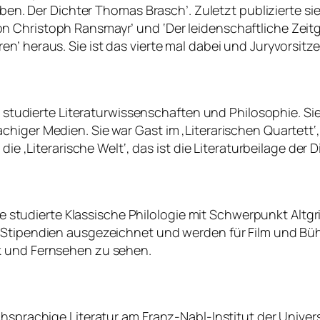
eben. Der Dichter Thomas Brasch’. Zuletzt publizierte si
n Christoph Ransmayr’ und ‘Der leidenschaftliche Zei
n’ heraus. Sie ist das vierte mal dabei und Juryvorsitz
s studierte Literaturwissenschaften und Philosophie. Sie i
higer Medien. Sie war Gast im ‚Literarischen Quartett‘
ie ‚Literarische Welt‘, das ist die Literaturbeilage der Di
Sie studierte Klassische Philologie mit Schwerpunkt Altg
 Stipendien ausgezeichnet und werden für Film und Büh
k und Fernsehen zu sehen.
hsprachige Literatur am Franz-Nabl-Institut der Univers