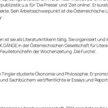
ublizistik u.a. für ‘Die Presse’ und ‘Zeit online’. Er kur
te. Sein Arbeitsschwerpunkt ist die Österreichische Lit
y.
en ist sie als Literaturkritikerin tätig. Sie organisiert un
K.GÄNGE in der Österreichischen Gesellschaft für Literat
 Feuilletonchefin der Wochenzeitung ‚Die Furche‘.
hilipp Tingler studierte Ökonomie und Philosophie. Er p
 und Sachbüchern veröffentlichte er Essays und Reportag