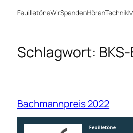
Zum
Feuilletöne
Wir
Spenden
Hören
Technik
M
Inhalt
springen
Schlagwort:
BKS-
Bachmannpreis 2022