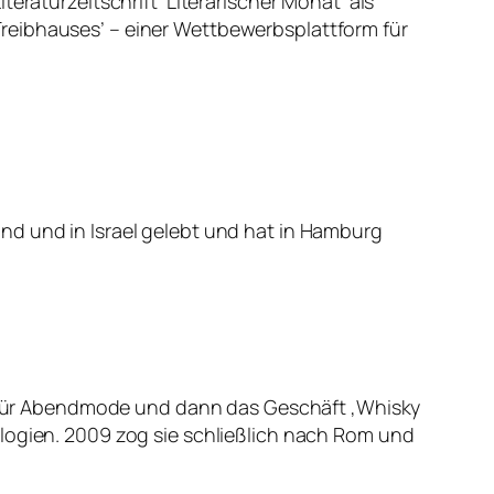
eraturzeitschrift ‘Literarischer Monat’ als
 ‘Treibhauses’ – einer Wettbewerbsplattform für
nd und in Israel gelebt und hat in Hamburg
er für Abendmode und dann das Geschäft ‚Whisky
ologien. 2009 zog sie schließlich nach Rom und