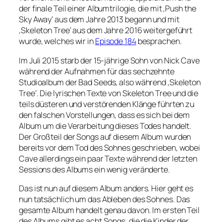
der finale Teil einer Albumtrilogie, die mit ‚Push the
Sky Away‘ aus dem Jahre 2013 begann und mit
‚Skeleton Tree‘ aus dem Jahre 2016 weitergeführt
wurde, welches wir in
Episode 184
besprachen.
Im Juli 2015 starb der 15-jährige Sohn von Nick Cave
während der Aufnahmen für das sechzehnte
Studioalbum der Bad Seeds, also während ‚Skeleton
Tree‘. Die lyrischen Texte von Skeleton Tree und die
teils düsteren und verstörenden Klänge führten zu
den falschen Vorstellungen, dass es sich bei dem
Album um die Verarbeitung dieses Todes handelt.
Der Großteil der Songs auf diesem Album wurden
bereits vor dem Tod des Sohnes geschrieben, wobei
Cave allerdings ein paar Texte während der letzten
Sessions des Albums ein wenig veränderte.
Das ist nun auf diesem Album anders. Hier geht es
nun tatsächlich um das Ableben des Sohnes. Das
gesamte Album handelt genau davon. Im ersten Teil
des Albums gibt es acht Songs, die die Kinder der