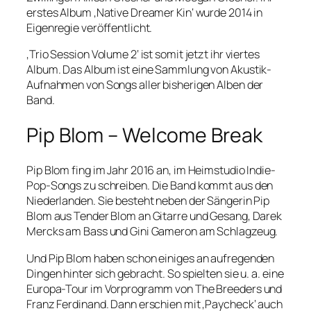
erstes Album ‚Native Dreamer Kin‘ wurde 2014 in
Eigenregie veröffentlicht.
‚Trio Session Volume 2‘ ist somit jetzt ihr viertes
Album. Das Album ist eine Sammlung von Akustik-
Aufnahmen von Songs aller bisherigen Alben der
Band.
Pip Blom – Welcome Break
Pip Blom fing im Jahr 2016 an, im Heimstudio Indie-
Pop-Songs zu schreiben. Die Band kommt aus den
Niederlanden. Sie besteht neben der Sängerin Pip
Blom aus Tender Blom an Gitarre und Gesang, Darek
Mercks am Bass und Gini Gameron am Schlagzeug.
Und Pip Blom haben schon einiges an aufregenden
Dingen hinter sich gebracht. So spielten sie u. a. eine
Europa-Tour im Vorprogramm von The Breeders und
Franz Ferdinand. Dann erschien mit ‚Paycheck‘ auch