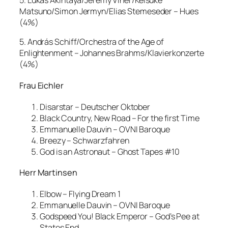
5. Lukas Akintaya/Jeremy Viner/Keisuke
Matsuno/Simon Jermyn/Elias Stemeseder – Hues
(4%)
5. András Schiff/Orchestra of the Age of
Enlightenment – Johannes Brahms/Klavierkonzerte
(4%)
Frau Eichler
Disarstar – Deutscher Oktober
Black Country, New Road – For the first Time
Emmanuelle Dauvin – OVNI Baroque
Breezy – Schwarzfahren
God is an Astronaut – Ghost Tapes #10
Herr Martinsen
Elbow – Flying Dream 1
Emmanuelle Dauvin – OVNI Baroque
Godspeed You! Black Emperor – God’s Pee at
States End