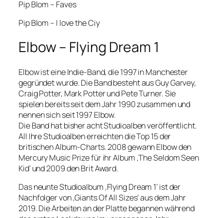
Pip Blom – Faves
Pip Blom – I love the Ciy
Elbow – Flying Dream 1
Elbow ist eine Indie-Band, die 1997 in Manchester
gegründet wurde. Die Band besteht aus Guy Garvey,
Craig Potter, Mark Potter und Pete Turner. Sie
spielen bereits seit dem Jahr 1990 zusammen und
nennen sich seit 1997 Elbow.
Die Band hat bisher acht Studioalben veröffentlicht.
All Ihre Studioalben erreichten die Top 15 der
britischen Album-Charts. 2008 gewann Elbow den
Mercury Music Prize für ihr Album ‚The Seldom Seen
Kid‘ und 2009 den Brit Award.
Das neunte Studioalbum ‚Flying Dream 1‘ ist der
Nachfolger von ‚Giants Of All Sizes‘ aus dem Jahr
2019. Die Arbeiten an der Platte begannen während