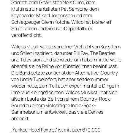
Stirratt, dem Gitarristen Nels Cline, dem
Multiinstrumentalisten Pat Sansone, dem
Keyboarder Mikael Jorgensen und dem
Schlagzeuger Glenn Kotche. Wilco hat bisher elf
Studioalben und ein Live-Doppelalbum
veröffentlicht.
Wilcos Musik wurde von einer Vielzahl von Künstlern
und Stilen inspiriert, darunter Bill Fay, The Beatles
und Television. Und sie wiederum haben mittlerweile
ebenfalls eine Reihe von KünstlerInnen beeinflusst.
Die Band setzte zunächst den Alternative-Country
von Uncle Tupelo fort, hat aber seitdem immer
wieder neue, zum Teil auch experimentelle Dinge in
ihre Musik eingeflochten. Wilcos Musikstil hat sich
also im Laufe der Zeit von einem Country-Rock-
Sound zu einem vielseitigen Indie-Rock-
Sammelsurium entwickelt, das viele Genres
abdeckt.
‚Yankee Hotel Foxtrot‘ ist mit über 670.000