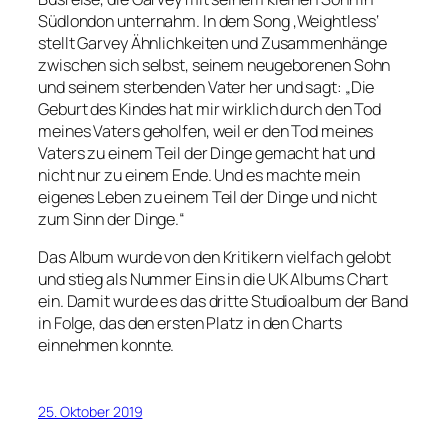
Südlondon unternahm. In dem Song ‚Weightless‘
stellt Garvey Ähnlichkeiten und Zusammenhänge
zwischen sich selbst, seinem neugeborenen Sohn
und seinem sterbenden Vater her und sagt: „Die
Geburt des Kindes hat mir wirklich durch den Tod
meines Vaters geholfen, weil er den Tod meines
Vaters zu einem Teil der Dinge gemacht hat und
nicht nur zu einem Ende. Und es machte mein
eigenes Leben zu einem Teil der Dinge und nicht
zum Sinn der Dinge.“
Das Album wurde von den Kritikern vielfach gelobt
und stieg als Nummer Eins in die UK Albums Chart
ein. Damit wurde es das dritte Studioalbum der Band
in Folge, das den ersten Platz in den Charts
einnehmen konnte.
25. Oktober 2019