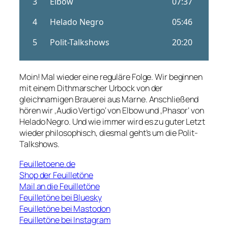
Moin! Mal wieder eine reguläre Folge. Wir beginnen
mit einem Dithmarscher Urbock von der
gleichnamigen Brauerei aus Marne. Anschließend
hören wir ‚Audio Vertigo‘ von Elbow und ‚Phasor‘ von
Helado Negro. Und wie immer wird es zu guter Letzt
wieder philosophisch, diesmal geht’s um die Polit-
Talkshows.
Feuilletoene.de
Shop der Feuilletöne
Mail an die Feuilletöne
Feuilletöne bei Bluesky
Feuilletöne bei Mastodon
Feuilletöne bei Instagram