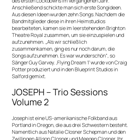
des ersten Lockdowns im vergangenen Jahr.
Anschließend schickte man sich erste Songideen.
Aus diesen Ideen wurden zehn Songs. Nachdem die
Bandmitglieder diese in ihren Heimstudios
bearbeiteten, kamen sie im leerstehenden Brighton
Theatre Royal zusammen, um sie einzuspielen und
aufzunehmen. „Als wir schließlich
zusammenkamen, ging es nur noch darum, die
Songs aufzunehmen. Es war wunderschön“, so
Sänger Guy Garvey. ‚Flying Dream 1‘ wurde von Craig
Potter produziert und in den Blueprint Studios in
Salford gemixt.
JOSEPH – Trio Sessions
Volume 2
Joseph ist eine US-amerikanische Folkband aus
Portland in Oregon, die aus drei Schwestern besteht.
Namentlich aus Natalie Closner Schepman und den
Zwillingen Allison Closner und Meegan Closner. Ihr