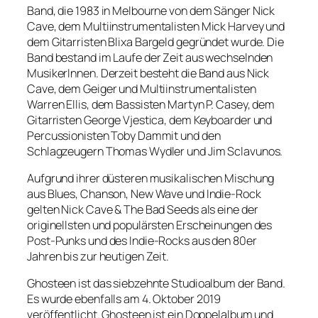
Band, die 1983 in Melbourne von dem Sänger Nick
Cave, dem Multiinstrumentalisten Mick Harvey und
dem Gitarristen Blixa Bargeld gegründet wurde. Die
Band bestand im Laufe der Zeit aus wechselnden
MusikerInnen. Derzeit besteht die Band aus Nick
Cave, dem Geiger und Multiinstrumentalisten
Warren Ellis, dem Bassisten Martyn P. Casey, dem
Gitarristen George Vjestica, dem Keyboarder und
Percussionisten Toby Dammit und den
Schlagzeugern Thomas Wydler und Jim Sclavunos.
Aufgrund ihrer düsteren musikalischen Mischung
aus Blues, Chanson, New Wave und Indie-Rock
gelten Nick Cave & The Bad Seeds als eine der
originellsten und populärsten Erscheinungen des
Post-Punks und des Indie-Rocks aus den 80er
Jahren bis zur heutigen Zeit.
Ghosteen ist das siebzehnte Studioalbum der Band.
Es wurde ebenfalls am 4. Oktober 2019
veröffentlicht. Ghosteen ist ein Doppelalbum und