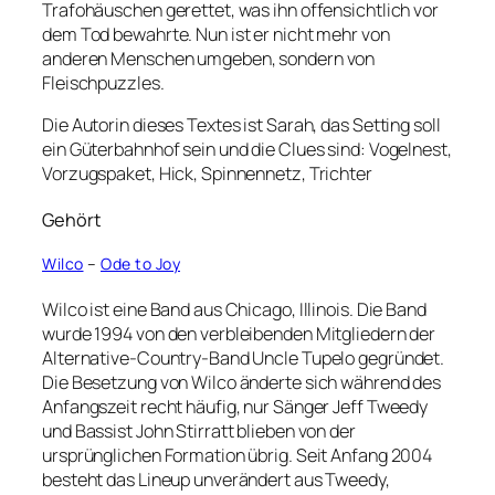
Trafohäuschen gerettet, was ihn offensichtlich vor
dem Tod bewahrte. Nun ist er nicht mehr von
anderen Menschen umgeben, sondern von
Fleischpuzzles.
Die Autorin dieses Textes ist Sarah, das Setting soll
ein Güterbahnhof sein und die Clues sind: Vogelnest,
Vorzugspaket, Hick, Spinnennetz, Trichter
Gehört
Wilco
–
Ode to Joy
Wilco ist eine Band aus Chicago, Illinois. Die Band
wurde 1994 von den verbleibenden Mitgliedern der
Alternative-Country-Band Uncle Tupelo gegründet.
Die Besetzung von Wilco änderte sich während des
Anfangszeit recht häufig, nur Sänger Jeff Tweedy
und Bassist John Stirratt blieben von der
ursprünglichen Formation übrig. Seit Anfang 2004
besteht das Lineup unverändert aus Tweedy,