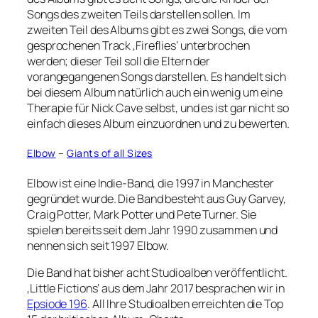
Songs des zweiten Teils darstellen sollen. Im
zweiten Teil des Albums gibt es zwei Songs, die vom
gesprochenen Track ‚Fireflies‘ unterbrochen
werden; dieser Teil soll die Eltern der
vorangegangenen Songs darstellen. Es handelt sich
bei diesem Album natürlich auch ein wenig um eine
Therapie für Nick Cave selbst, und es ist gar nicht so
einfach dieses Album einzuordnen und zu bewerten.
Elbow
–
Giants of all Sizes
Elbow ist eine Indie-Band, die 1997 in Manchester
gegründet wurde. Die Band besteht aus Guy Garvey,
Craig Potter, Mark Potter und Pete Turner. Sie
spielen bereits seit dem Jahr 1990 zusammen und
nennen sich seit 1997 Elbow.
Die Band hat bisher acht Studioalben veröffentlicht.
‚Little Fictions‘ aus dem Jahr 2017 besprachen wir in
Epsiode 196
. All Ihre Studioalben erreichten die Top