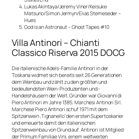
Lukas Akintaya/Jeremy Viner/Keisuke
Matsuno/Simon Jermyn/Elias Stemeseder –
Hues
God is an Astronaut – Ghost Tapes #10
Villa Antinori – Chianti
Classico Riserva 2015 DOCG
Die italienische Adels-Familie Antinori in der
Toskana widmet sich bereits seit 26 Generationen
dem Weinbau und zählt zu den größten und
bedeutendsten Wein-Produzenten und -
Handelshäusern der Welt. Gründer war Giovanni di
Piero Antinori im Jahre 1385. Marchesi Antinori Srl.
Marchese Piero Antinori schuf 1971 mit dem
Spitzenwein ‚Tignanello‘ den ersten Supertoskaner
und erneuerte damit den italienischen
Spitzenweinbau von Grund auf. Antinori ist Mitglied
der Primum Familiae Vini, einem weltweiten