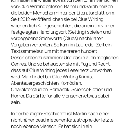
Ich habe mal wieder etwas von den tollen Menschen
von Clue Writing gelesen. Rahel und Sarah heißen
die beiden Menschen hinter der Literaturplattform.
Seit 2012 veröffentlichen sie bei Clue Writing
wöchentlich Kurzgeschichten, die an einem vorher
festgelegten Handlungsort (Setting) spielen und
vorgegebene Stichworte (Clues) nach klaren
Vorgaben vertexten. So kam im Laufe der Zeit ein
Textsammelsurium mit mehreren hundert
Geschichten zusammen! Und das in allen möglichen
Genres. Und so behaupten sie mit Fug und Recht,
dass auf Clue Writing jedes Leserherz umworben
wird. Man findet bei Clue Writing Krimis,
Abenteuergeschichten, Komödien,
Charakterstudien, Romantik, Science Fiction und
Horror. Da dürfte für alle Menschen etwas dabei
sein.
In der heutigen Geschichte ist Martin nach einer
nicht näher beschriebenen Katastrophe der letzte
noch lebende Mensch. Es hat sich in ein