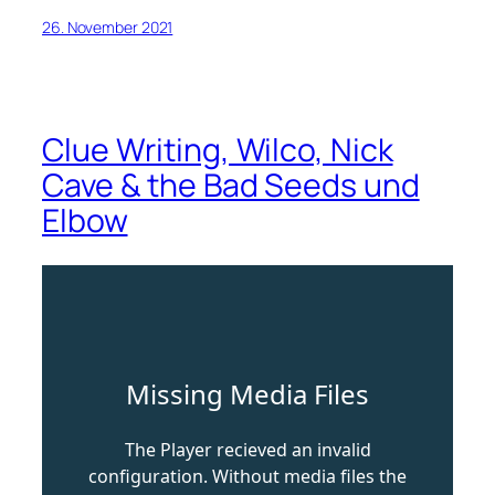
26. November 2021
Clue Writing, Wilco, Nick
Cave & the Bad Seeds und
Elbow