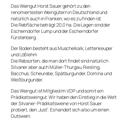
Das Weingut Horst Sauer gehört zu den
renomiertesten Weingütern in Deutschland und
natürlich auch in Franken, wo es zu finden ist.
Die Rebfläche beträgt 20,0 ha. Die Lagen sind der
Escherndorfer Lump und der Escherndorfer
Fürstenberg.
Der Boden besteht aus Muschelkalk, Lettenkeuper
und Lößlehm
Die Rebsorten, die man dort findet sind natürlich
Silvaner aber auch Müller-Thurgau, Riesling,
Bacchus, Scheurebe, Spätburgunder, Domina und
Weißburgunder.
Das Weingut ist Mitglied im VDP und somit ein
Prädikatsweingut. Wir haben den Einstieg in die Welt
der Silvaner-Prädikatsweine von Horst Sauer
probiert, den ‚Just‘. Es handelt sich also um einen
Gutswein.