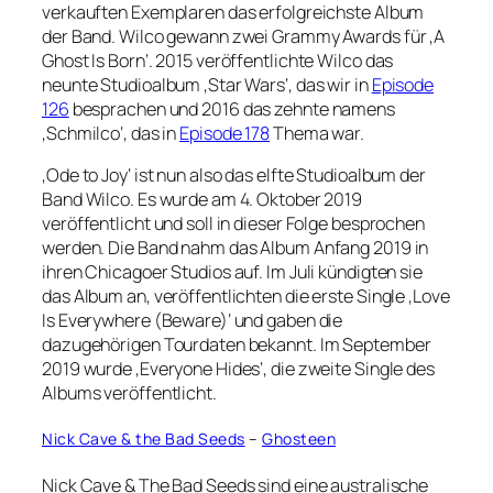
verkauften Exemplaren das erfolgreichste Album
der Band. Wilco gewann zwei Grammy Awards für ‚A
Ghost Is Born‘. 2015 veröffentlichte Wilco das
neunte Studioalbum ‚Star Wars‘, das wir in
Episode
126
besprachen und 2016 das zehnte namens
‚Schmilco‘, das in
Episode 178
Thema war.
‚Ode to Joy‘ ist nun also das elfte Studioalbum der
Band Wilco. Es wurde am 4. Oktober 2019
veröffentlicht und soll in dieser Folge besprochen
werden. Die Band nahm das Album Anfang 2019 in
ihren Chicagoer Studios auf. Im Juli kündigten sie
das Album an, veröffentlichten die erste Single ‚Love
Is Everywhere (Beware)‘ und gaben die
dazugehörigen Tourdaten bekannt. Im September
2019 wurde ‚Everyone Hides‘, die zweite Single des
Albums veröffentlicht.
Nick Cave & the Bad Seeds
–
Ghosteen
Nick Cave & The Bad Seeds sind eine australische