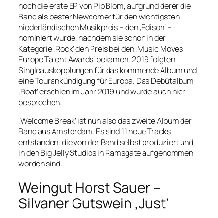
noch die erste EP von Pip Blom, aufgrund derer die
Band als bester Newcomer für den wichtigsten
niederländischen Musikpreis – den ‚Edison‘ –
nominiert wurde, nachdem sie schon in der
Kategorie ‚Rock‘ den Preis bei den ‚Music Moves
Europe Talent Awards‘ bekamen. 2019 folgten
Singleauskopplungen für das kommende Album und
eine Tourankündigung für Europa. Das Debütalbum
‚Boat‘ erschien im Jahr 2019 und wurde auch hier
besprochen.
‚Welcome Break‘ ist nun also das zweite Album der
Band aus Amsterdam. Es sind 11 neue Tracks
entstanden, die von der Band selbst produziert und
in den Big Jelly Studios in Ramsgate aufgenommen
worden sind.
Weingut Horst Sauer –
Silvaner Gutswein ‚Just‘