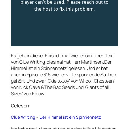
Es geht in dieser Episode mal wieder um einen Text
von Clue Writing, diesmal hat Herr Martinsen ‚Der
Himmel ist ein Spinnennetz‘ gelesen. Und er hat
auch in Episode 316 wieder viele spannende Sachen
gehört. Und zwar ‚Ode to Joy‘ von Wilco, ‚Ghosteen‘
von Nick Cave & The Bad Seeds und ‚Giants of all
Sizes‘ von Elbow.
Gelesen
Clue Writing
–
Der Himmel ist ein Spinnennetz