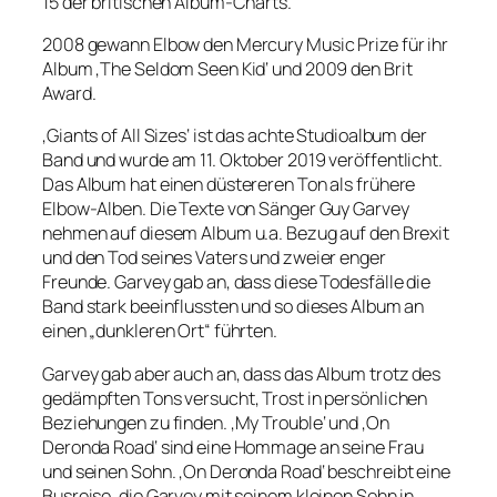
15 der britischen Album-Charts.
2008 gewann Elbow den Mercury Music Prize für ihr
Album ‚The Seldom Seen Kid‘ und 2009 den Brit
Award.
‚Giants of All Sizes‘ ist das achte Studioalbum der
Band und wurde am 11. Oktober 2019 veröffentlicht.
Das Album hat einen düstereren Ton als frühere
Elbow-Alben. Die Texte von Sänger Guy Garvey
nehmen auf diesem Album u.a. Bezug auf den Brexit
und den Tod seines Vaters und zweier enger
Freunde. Garvey gab an, dass diese Todesfälle die
Band stark beeinflussten und so dieses Album an
einen „dunkleren Ort“ führten.
Garvey gab aber auch an, dass das Album trotz des
gedämpften Tons versucht, Trost in persönlichen
Beziehungen zu finden. ‚My Trouble‘ und ‚On
Deronda Road‘ sind eine Hommage an seine Frau
und seinen Sohn. ‚On Deronda Road‘ beschreibt eine
Busreise, die Garvey mit seinem kleinen Sohn in