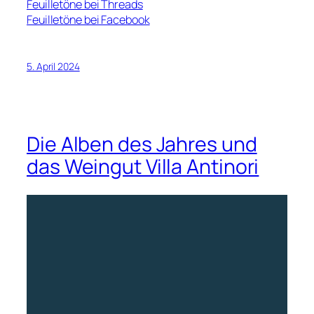
Feuilletöne bei Threads
Feuilletöne bei Facebook
5. April 2024
Die Alben des Jahres und
das Weingut Villa Antinori