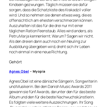
Kindsein gezwungen. Täglich müssen sie dafür
sorgen, dass die Schatzkiste des Krakadzil voller
wird. Und so nehmen sie denen etwas weg, die es
offensichtlich am ehesten verschmerzen können.
Auszuhalten ist das für die drei nur mit einer
täglichen Ration Feenstaub. Alles wird anders, als
Petru Marja kennenlernt. Warum? Sagen wir nicht.
Als den dreien dann auch noch ein Neuling zur
Ausbildung übergeben wird, dreht sich ihr Leben
noch einmal in eine neue Richtung.
Gehört
Agnes Obel
– Myopia
Agnes Obel ist eine dänische Sängerin, Songwriterin
und Musikerin. Bei den Danish Music Awards 2011
gewann sie fünf Awards, darunter den für das beste
Album und den für die beste Nachwuchskünstlerin.
Es folgten viele weitere Auszeichnungen. Ihr Song