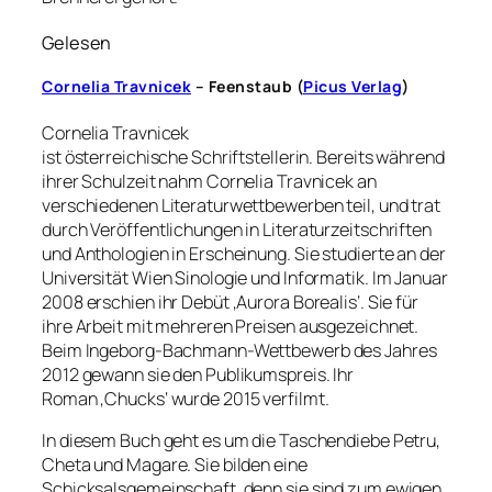
Gelesen
Cornelia Travnicek
– Feenstaub (
Picus Verlag
)
Cornelia Travnicek
ist österreichische Schriftstellerin. Bereits während
ihrer Schulzeit nahm Cornelia Travnicek an
verschiedenen Literaturwettbewerben teil, und trat
durch Veröffentlichungen in Literaturzeitschriften
und Anthologien in Erscheinung. Sie studierte an der
Universität Wien Sinologie und Informatik. Im Januar
2008 erschien ihr Debüt ‚Aurora Borealis‘. Sie für
ihre Arbeit mit mehreren Preisen ausgezeichnet.
Beim Ingeborg-Bachmann-Wettbewerb des Jahres
2012 gewann sie den Publikumspreis. Ihr
Roman ‚Chucks‘ wurde 2015 verfilmt.
In diesem Buch geht es um die Taschendiebe Petru,
Cheta und Magare. Sie bilden eine
Schicksalsgemeinschaft, denn sie sind zum ewigen