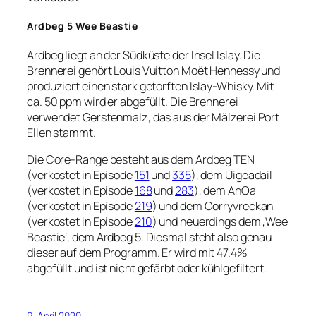
Ardbeg 5 Wee Beastie
Ardbeg liegt an der Südküste der Insel Islay. Die
Brennerei gehört Louis Vuitton Moët Hennessy und
produziert einen stark getorften Islay-Whisky. Mit
ca. 50 ppm wird er abgefüllt. Die Brennerei
verwendet Gerstenmalz, das aus der Mälzerei Port
Ellen stammt.
Die Core-Range besteht aus dem Ardbeg TEN
(verkostet in Episode
151
und
335
), dem Uigeadail
(verkostet in Episode
168
und
283
), dem AnOa
(verkostet in Episode
219
) und dem Corryvreckan
(verkostet in Episode
210
) und neuerdings dem ‚Wee
Beastie‘, dem Ardbeg 5. Diesmal steht also genau
dieser auf dem Programm. Er wird mit 47.4%
abgefüllt und ist nicht gefärbt oder kühlgefiltert.
9. April 2020