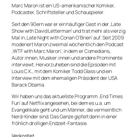
Marc Maron ist ein US-amerikanischer Komiker,
Podcaster, Schriftsteller und Schauspieler.
Seit den 90ern war er ein häufiger Gast in der ‚Late
Show with David Letterman‘ und trat mehr als vierzig
Mal in ‚Late Night with Conan O’Brien‘ auf. Seit 2009
moderiert Maron zweimal wöchentlich den Podcast
‚WTF with Marc Maron‘, in dem er Comedians,
Autor:innen, Musiker:innen und andere Prominente
interviewt. Hervorzuheben sind die Episoden mit
Louis C.K., mit dem Komiker Todd Glass und ein
Interview mit dem ehemaligen Präsident der USA
Barack Obama.
Wir haben uns das aktuellste Programm ‚End Times
Fun‘ auf Netflix angesehen, bei dem es u.a. um
Evangelikale geht und um Männer, die vermeintlich
Nerd-Kinder sind. Das Ganze gipfelt dann in einer
fröhlich drolligen Endzeit-Fantasie.
Verkostet