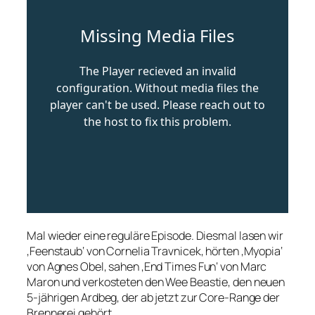
Mal wieder eine reguläre Episode. Diesmal lasen wir
‚Feenstaub‘ von Cornelia Travnicek, hörten ‚Myopia‘
von Agnes Obel, sahen ‚End Times Fun‘ von Marc
Maron und verkosteten den Wee Beastie, den neuen
5-jährigen Ardbeg, der ab jetzt zur Core-Range der
Brennerei gehört.