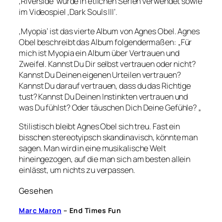
‚Riverside‘ wurde in etlichen Serien verwendet sowie
im Videospiel ‚Dark Souls III‘.
‚Myopia‘ ist das vierte Album von Agnes Obel. Agnes
Obel beschreibt das Album folgendermaßen: „Für
mich ist Myopia ein Album über Vertrauen und
Zweifel. Kannst Du Dir selbst vertrauen oder nicht?
Kannst Du Deinen eigenen Urteilen vertrauen?
Kannst Du darauf vertrauen, dass du das Richtige
tust? Kannst Du Deinen Instinkten vertrauen und
was Du fühlst? Oder täuschen Dich Deine Gefühle? „
Stilistisch bleibt Agnes Obel sich treu. Fast ein
bisschen stereotyipsch skandinavisch, könnte man
sagen. Man wird in eine musikalische Welt
hineingezogen, auf die man sich am besten allein
einlässt, um nichts zu verpassen.
Gesehen
Marc Maron
– End Times Fun