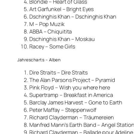
Blondie – Heart of Glass
Art Garfunkel – Bright Eyes
Dschinghis Khan – Dschinghis Khan
M – Pop Muzik
ABBA – Chiquitita
Dschinghis Khan – Moskau
Racey – Some Girls
Jahrescharts – Alben
Dire Straits – Dire Straits
The Alan Parsons Project – Pyramid
Pink Floyd – Wish you where here
Supertramp – Breakfast in America
Barclay James Harvest – Gone to Earth
Peter Maffay – Steppenwolf
Richard Clayderman – Träumereien
Manfred Mann’s Earth Band – Angel Statio
Richard Clayderman – Ballade pour Adeline