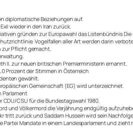
en diplomatische Beziehungen auf.
Exil wieder in den Iran zurück.
tiativen gründen zur Europawahl das Listenbündnis Die
utzrichtlinie. Vogelfallen aller Art werden darin verbot
 zur Pflicht gemacht.
erwaltung.
h II. zur neuen britischen Premierministerin ernannt.
1,0 Prozent der Stimmen in Österreich
denten gewählt.
 europäischen Gemeinschaft (EG) wird unterzeichnet.
n Parlament
der CDU/CSU für die Bundestagswahl 1980.
ord und Völkermord die Verjährung endgültig aufzuheb
r tritt zurück und Saddam Hussein wird sein Nachfolge
üne Partei Mandate in einem Landesparlament und zieht 