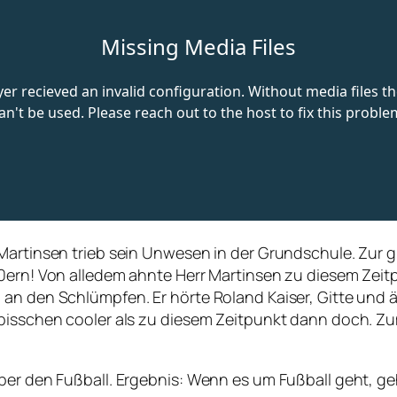
Martinsen trieb sein Unwesen in der Grundschule. Zur g
70ern! Von alledem ahnte Herr Martinsen zu diesem Zeit
an den Schlümpfen. Er hörte Roland Kaiser, Gitte und äh
n bisschen cooler als zu diesem Zeitpunkt dann doch. 
über den Fußball. Ergebnis: Wenn es um Fußball geht, g