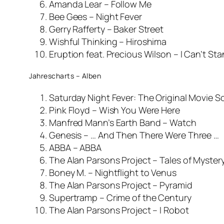
Amanda Lear – Follow Me
Bee Gees – Night Fever
Gerry Rafferty – Baker Street
Wishful Thinking – Hiroshima
Eruption feat. Precious Wilson – I Can’t St
Jahrescharts – Alben
Saturday Night Fever: The Original Movie 
Pink Floyd – Wish You Were Here
Manfred Mann’s Earth Band – Watch
Genesis – … And Then There Were Three …
ABBA – ABBA
The Alan Parsons Project – Tales of Myster
Boney M. – Nightflight to Venus
The Alan Parsons Project – Pyramid
Supertramp – Crime of the Century
The Alan Parsons Project – I Robot