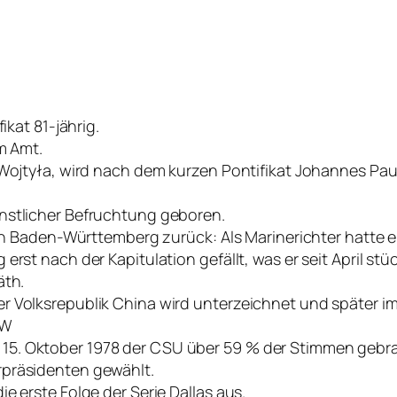
ikat 81-jährig.
m Amt.
Wojtyła, wird nach dem kurzen Pontifikat Johannes Pauls
nstlicher Befruchtung geboren.
von Baden-Württemberg zurück: Als Marinerichter hatte er
erst nach der Kapitulation gefällt, was er seit April s
äth.
Volksrepublik China wird unterzeichnet und später im Ja
RW
5. Oktober 1978 der CSU über 59 % der Stimmen gebrach
rpräsidenten gewählt.
e erste Folge der Serie Dallas aus.