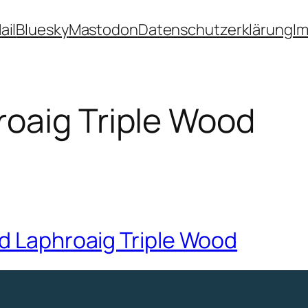
ail
Bluesky
Mastodon
Datenschutzerklärung
I
roaig Triple Wood
nd Laphroaig Triple Wood