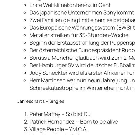
Erste Weltklimakonferenz in Genf
Das japanische Unternehmen Sony kommt m
Zwei Familien gelingt mit einem selbstgeba
Das Europäische Währungssystem (EWS) trit
Metaller streiken für 35-Stunden-Woche
Beginn der Erstausstrahlung der Puppenspi
Der österreichische Bundespräsident Rudol
Borussia Mönchengladbach wird zum 2. Ma
Der Hamburger SV wird deutscher Fußballm
Jody Scheckter wird als erster Afrikaner Fo
Herr Martinsen war nun neun Jahre jung un
Schneekatastrophe im Winter eher nicht in
Jahrescharts – Singles
Peter Maffay – So bist Du
Patrick Hernandez – Born to be alive
Village People – Y.M.C.A.