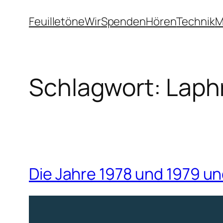
Zum
Feuilletöne
Wir
Spenden
Hören
Technik
M
Inhalt
springen
Schlagwort:
Laph
Die Jahre 1978 und 1979 u