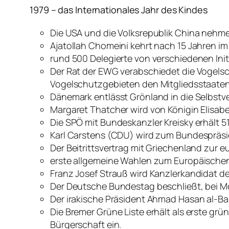
1979 – das Internationales Jahr des Kindes
Die USA und die Volksrepublik China nehm
Ajatollah Chomeini kehrt nach 15 Jahren im 
rund 500 Delegierte von verschiedenen Ini
Der Rat der EWG verabschiedet die Vogelsch
Vogelschutzgebieten den Mitgliedsstaaten
Dänemark entlässt Grönland in die Selbstv
Margaret Thatcher wird von Königin Elisabet
Die SPÖ mit Bundeskanzler Kreisky erhält 5
Karl Carstens (CDU) wird zum Bundespräsi
Der Beitrittsvertrag mit Griechenland zur
erste allgemeine Wahlen zum Europäische
Franz Josef Strauß wird Kanzlerkandidat 
Der Deutsche Bundestag beschließt, bei M
Der irakische Präsident Ahmad Hasan al-Bak
Die Bremer Grüne Liste erhält als erste gr
Bürgerschaft ein.