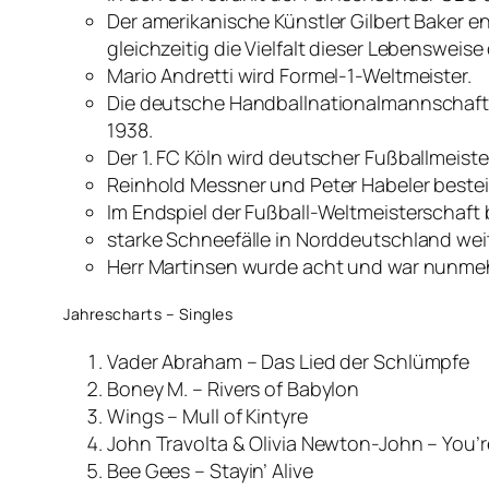
Der amerikanische Künstler Gilbert Baker e
gleichzeitig die Vielfalt dieser Lebensweise 
Mario Andretti wird Formel-1-Weltmeister.
Die deutsche Handballnationalmannschaft d
1938.
Der 1. FC Köln wird deutscher Fußballmeiste
Reinhold Messner und Peter Habeler beste
Im Endspiel der Fußball-Weltmeisterschaft 
starke Schneefälle in Norddeutschland wei
Herr Martinsen wurde acht und war nunmeh
Jahrescharts – Singles
Vader Abraham – Das Lied der Schlümpfe
Boney M. – Rivers of Babylon
Wings – Mull of Kintyre
John Travolta & Olivia Newton-John – You’r
Bee Gees – Stayin’ Alive