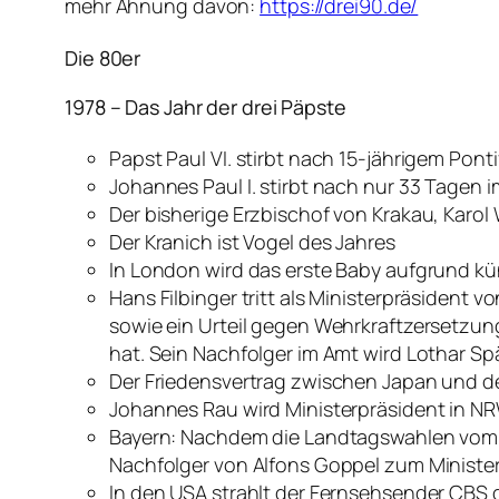
mehr Ahnung davon:
https://drei90.de/
Die 80er
1978 – Das Jahr der drei Päpste
Papst Paul VI. stirbt nach 15-jährigem Pontif
Johannes Paul I. stirbt nach nur 33 Tagen i
Der bisherige Erzbischof von Krakau, Karol 
Der Kranich ist Vogel des Jahres
In London wird das erste Baby aufgrund kü
Hans Filbinger tritt als Ministerpräsident 
sowie ein Urteil gegen Wehrkraftzersetzung 
hat. Sein Nachfolger im Amt wird Lothar Sp
Der Friedensvertrag zwischen Japan und der 
Johannes Rau wird Ministerpräsident in N
Bayern: Nachdem die Landtagswahlen vom 1
Nachfolger von Alfons Goppel zum Ministe
In den USA strahlt der Fernsehsender CBS di