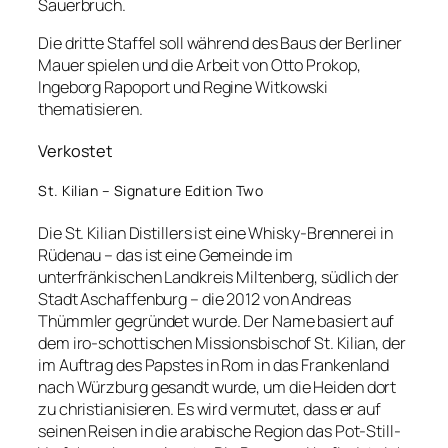
Sauerbruch.
Die dritte Staffel soll während des Baus der Berliner
Mauer spielen und die Arbeit von Otto Prokop,
Ingeborg Rapoport und Regine Witkowski
thematisieren.
Verkostet
St. Kilian – Signature Edition Two
Die St. Kilian Distillers ist eine Whisky-Brennerei in
Rüdenau – das ist eine Gemeinde im
unterfränkischen Landkreis Miltenberg, südlich der
Stadt Aschaffenburg – die 2012 von Andreas
Thümmler gegründet wurde. Der Name basiert auf
dem iro-schottischen Missionsbischof St. Kilian, der
im Auftrag des Papstes in Rom in das Frankenland
nach Würzburg gesandt wurde, um die Heiden dort
zu christianisieren. Es wird vermutet, dass er auf
seinen Reisen in die arabische Region das Pot-Still-