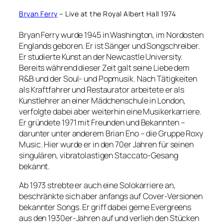
Bryan Ferry
– Live at the Royal Albert Hall 1974
Bryan Ferry wurde 1945 in Washington, im Nordosten
Englands geboren. Er ist Sänger und Songschreiber.
Er studierte Kunst an der Newcastle University.
Bereits während dieser Zeit galt seine Liebe dem
R&B und der Soul- und Popmusik. Nach Tätigkeiten
als Kraftfahrer und Restaurator arbeitete er als
Kunstlehrer an einer Mädchenschule in London,
verfolgte dabei aber weiterhin eine Musikerkarriere.
Er gründete 1971 mit Freunden und Bekannten –
darunter unter anderem Brian Eno – die Gruppe Roxy
Music. Hier wurde er in den 70er Jahren für seinen
singulären, vibratolastigen Staccato-Gesang
bekannt.
Ab 1973 strebte er auch eine Solokarriere an,
beschränkte sich aber anfangs auf Cover-Versionen
bekannter Songs. Er griff dabei gerne Evergreens
aus den 1930er-Jahren auf und verlieh den Stücken