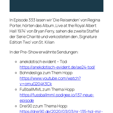
In Episode 333 lasen wir‘ Die Reisenden‘ von Regina
Porter, hörten das Album ‚Live at the Royal Albert
Hall 1974‘ von Bryan Ferry, sahen die zweite Staffel
der Serie Charité und verkosteten den ‚Signature
Edition Two‘ von St. Kilian
In der Pre-Show erwähnte Sendungen:
anekdotisch evident – Tod:
https://anekdotisch-evident.de/ae24-tod/
Bohndesliga zum Them Hopp:
https://www.youtube.com/watch?
v=omuG204K3Ck
FußballMML zum Thema Hopp:
https://fussballmml.podigee.io/137-neue-
episode
Drei90 zzum Thema Hopp:
https://drei90.de/2020/03/03/nr-135-hol-mir-