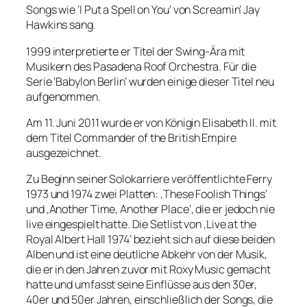
Songs wie ‘I Put a Spell on You’ von Screamin’ Jay
Hawkins sang.
1999 interpretierte er Titel der Swing-Ära mit
Musikern des Pasadena Roof Orchestra. Für die
Serie ‘Babylon Berlin’ wurden einige dieser Titel neu
aufgenommen.
Am 11. Juni 2011 wurde er von Königin Elisabeth II. mit
dem Titel Commander of the British Empire
ausgezeichnet.
Zu Beginn seiner Solokarriere veröffentlichte Ferry
1973 und 1974 zwei Platten: ‚These Foolish Things‘
und ‚Another Time, Another Place‘, die er jedoch nie
live eingespielt hatte. Die Setlist von ‚Live at the
Royal Albert Hall 1974‘ bezieht sich auf diese beiden
Alben und ist eine deutliche Abkehr von der Musik,
die er in den Jahren zuvor mit Roxy Music gemacht
hatte und umfasst seine Einflüsse aus den 30er,
40er und 50er Jahren, einschließlich der Songs, die