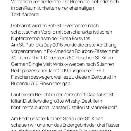
Verfahren kennenlernte. Die Brennerei befindet sich
in den Räumlichkeiten einer ehemaligen
Textilfärberei.
Gebrannt wird im Pot-Still-Verfahren nach
schottischem Vorbild mit den charakteristischen
Kupferbrennblasen der Firma Forsyths.
Am St. Patricks Day 2016 wurde die erste Abfüllung
vorgenommen in Ex-American Bourbon-Fässern mit
30 Litern Inhalt. Die ersten 760 Flaschen St. Kilian
German Single Malt Whisky werden nach 3 Jahren
Reifeprozesse im Jahr 2019 ausgeliefert. 760
Flaschen deswegen, weil es zu diesem Zeitpunkt in
Rüdenau 760 Einwohner gab.
Laut einem Bericht in der Zeitschrift Capital ist St.
Kilian Distillers die größte Whisky-Destille in
Kontinentaleuropa. Master Distiller ist Mario Rudolf.
Am Ende unserer kleinen Serie über St. Kilian
schauen wir uns nun das Endergebnis der drei Fässer