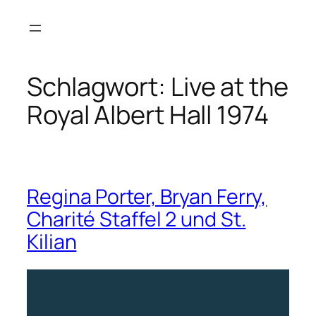
Zum
Inhalt
springen
Schlagwort:
Live at the
Royal Albert Hall 1974
Regina Porter, Bryan Ferry,
Charité Staffel 2 und St.
Kilian