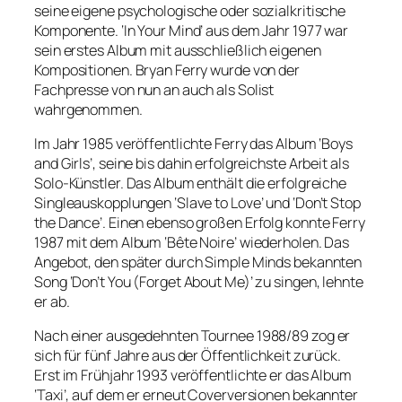
seine eigene psychologische oder sozialkritische
Komponente. ‘In Your Mind’ aus dem Jahr 1977 war
sein erstes Album mit ausschließlich eigenen
Kompositionen. Bryan Ferry wurde von der
Fachpresse von nun an auch als Solist
wahrgenommen.
Im Jahr 1985 veröffentlichte Ferry das Album ‘Boys
and Girls’, seine bis dahin erfolgreichste Arbeit als
Solo-Künstler. Das Album enthält die erfolgreiche
Singleauskopplungen ‘Slave to Love’ und ‘Don’t Stop
the Dance’. Einen ebenso großen Erfolg konnte Ferry
1987 mit dem Album ‘Bête Noire’ wiederholen. Das
Angebot, den später durch Simple Minds bekannten
Song ‘Don’t You (Forget About Me)’ zu singen, lehnte
er ab.
Nach einer ausgedehnten Tournee 1988/89 zog er
sich für fünf Jahre aus der Öffentlichkeit zurück.
Erst im Frühjahr 1993 veröffentlichte er das Album
‘Taxi’, auf dem er erneut Coverversionen bekannter