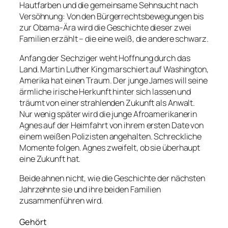
Hautfarben und die gemeinsame Sehnsucht nach
Versöhnung: Von den Bürgerrechtsbewegungen bis
zur Obama-Ära wird die Geschichte dieser zwei
Familien erzählt – die eine weiß, die andere schwarz.
Anfang der Sechziger weht Hoffnung durch das
Land. Martin Luther King marschiert auf Washington,
Amerika hat einen Traum. Der junge James will seine
ärmliche irische Herkunft hinter sich lassen und
träumt von einer strahlenden Zukunft als Anwalt.
Nur wenig später wird die junge Afroamerikanerin
Agnes auf der Heimfahrt von ihrem ersten Date von
einem weißen Polizisten angehalten. Schreckliche
Momente folgen. Agnes zweifelt, ob sie überhaupt
eine Zukunft hat.
Beide ahnen nicht, wie die Geschichte der nächsten
Jahrzehnte sie und ihre beiden Familien
zusammenführen wird.
Gehört