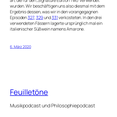
an, die für den ‚Signature Edition Two‘ verwendet
wurden. Wir beschäftigen uns also diesmal mit dem
Ergebnis dessen, was wir in den vorangegagnen
Episoden
327
,
329
und
331
verkosteten. In den drei
verwendeten Fässern lagerte ursprünglich mal ein
italienischer Süßwein namens Amarone.
6. März 2020
Feuilletöne
Musikpodcast und Philosophiepodcast