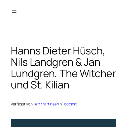
Zum
Inhalt
springen
Hanns Dieter Hüsch,
Nils Landgren & Jan
Lundgren, The Witcher
und St. Kilian
Verfasst von
Herr Martinsen
in
Podcast