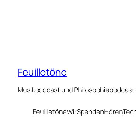
Feuilletöne
Musikpodcast und Philosophiepodcast
Feuilletöne
Wir
Spenden
Hören
Tec