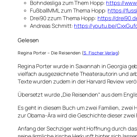
Bohndesliga zum Them Hopp:
https://ww
FußballMML zum Thema Hopp:
https://fus
Drei90 zzum Thema Hopp:
https://drei90.
Andreas Schmitt:
https://youtu.be/CxxGuf
Gelesen
Regina Porter – Die Reisenden (
S. Fischer Verlag
)
Regina Porter wurde in Savannah in Georgia gebo
vielfach ausgezeichnete Theaterautorin und arb
Texte wurden zudem in der Harvard Review veröf
Übersetzt wurde „Die Reisenden“ aus dem Engli
Es geht in diesem Buch um zwei Familien, zwe
zur Obama-Ära wird die Geschichte dieser zwei F
Anfang der Sechziger weht Hoffnung durch das L
seine ärmliche irische Herkunft hinter sich lass