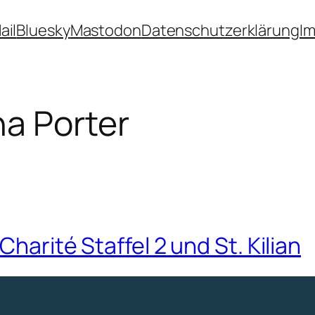
ail
Bluesky
Mastodon
Datenschutzerklärung
I
a Porter
Charité Staffel 2 und St. Kilian