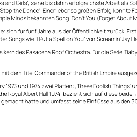
s and Girls’, seine bis dahin erfolgreichste Arbeit als S
 Stop the Dance’. Einen ebenso großen Erfolg konnte Fe
ple Minds bekannten Song ‘Don’t You (Forget About Me)
sich für fünf Jahre aus der Öffentlichkeit zurück. Erst
ter Songs wie ‘I Put a Spell on You’ von Screamin’ Jay H
usikern des Pasadena Roof Orchestra. Für die Serie ‘Babyl
II. mit dem Titel Commander of the British Empire ausgez
rry 1973 und 1974 zwei Platten: ‚These Foolish Things‘ u
at the Royal Albert Hall 1974‘ bezieht sich auf diese beid
c gemacht hatte und umfasst seine Einflüsse aus den 30e