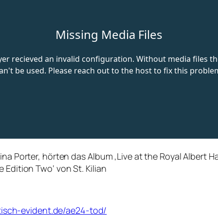
na Porter, hörten das Album ‚Live at the Royal Albert Hal
 Edition Two‘ von St. Kilian
tisch-evident.de/ae24-tod/