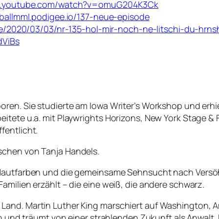
w.youtube.com/watch?v=omuG204K3Ck
sballmml.podigee.io/137-neue-episode
de/2020/03/03/nr-135-hol-mir-noch-ne-litschi-du-hrns
dViBs
ren. Sie studierte am Iowa Writer’s Workshop und erhiel
eitete u.a. mit Playwrights Horizons, New York Stage 
fentlicht.
schen von Tanja Handels.
i Hautfarben und die gemeinsame Sehnsucht nach Ver
amilien erzählt – die eine weiß, die andere schwarz.
and. Martin Luther King marschiert auf Washington, Am
en und träumt von einer strahlenden Zukunft als Anwalt.