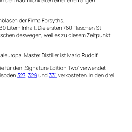
h in den Räumlichkeiten einer ehemaligen
nblasen der Firma Forsyths.
Litern Inhalt. Die ersten 760 Flaschen St.
laschen deswegen, weil es zu diesem Zeitpunkt
taleuropa. Master Distiller ist Mario Rudolf.
die für den ‚Signature Edition Two‘ verwendet
pisoden
327
,
329
und
331
verkosteten. In den drei