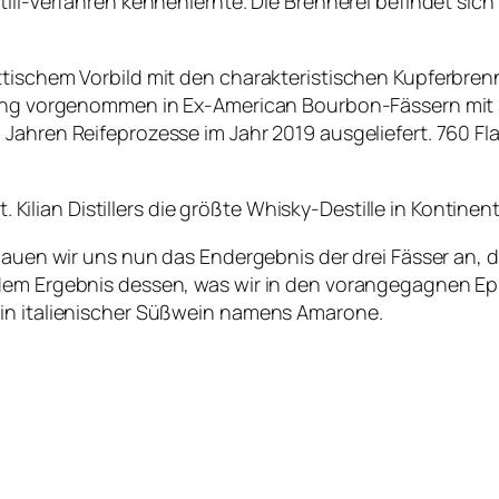
till-Verfahren kennenlernte. Die Brennerei befindet sic
ttischem Vorbild mit den charakteristischen Kupferbren
ung vorgenommen in Ex-American Bourbon-Fässern mit 30 
 Jahren Reifeprozesse im Jahr 2019 ausgeliefert. 760 F
t. Kilian Distillers die größte Whisky-Destille in Kontinen
chauen wir uns nun das Endergebnis der drei Fässer an, 
 dem Ergebnis dessen, was wir in den vorangegagnen E
ein italienischer Süßwein namens Amarone.