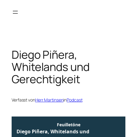
Zum
Inhalt
springen
Diego Piñera,
Whitelands und
Gerechtigkeit
Verfasst von
Herr Martinsen
in
Podcast