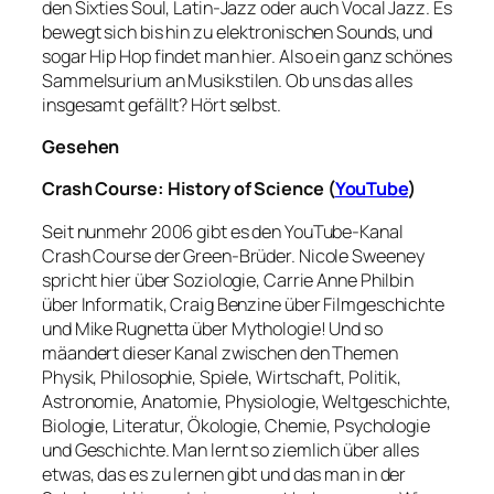
den Sixties Soul, Latin-Jazz oder auch Vocal Jazz. Es
bewegt sich bis hin zu elektronischen Sounds, und
sogar Hip Hop findet man hier. Also ein ganz schönes
Sammelsurium an Musikstilen. Ob uns das alles
insgesamt gefällt? Hört selbst.
Gesehen
Crash Course: History of Science (
YouTube
)
Seit nunmehr 2006 gibt es den YouTube-Kanal
Crash Course der Green-Brüder. Nicole Sweeney
spricht hier über Soziologie, Carrie Anne Philbin
über Informatik, Craig Benzine über Filmgeschichte
und Mike Rugnetta über Mythologie! Und so
mäandert dieser Kanal zwischen den Themen
Physik, Philosophie, Spiele, Wirtschaft, Politik,
Astronomie, Anatomie, Physiologie, Weltgeschichte,
Biologie, Literatur, Ökologie, Chemie, Psychologie
und Geschichte. Man lernt so ziemlich über alles
etwas, das es zu lernen gibt und das man in der