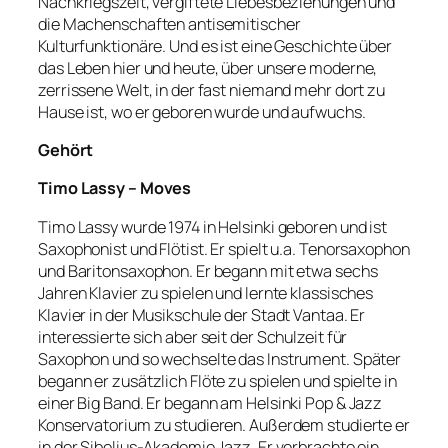
Nachkriegszeit, vergiftete Liebesbeziehungen und
die Machenschaften antisemitischer
Kulturfunktionäre. Und es ist eine Geschichte über
das Leben hier und heute, über unsere moderne,
zerrissene Welt, in der fast niemand mehr dort zu
Hause ist, wo er geboren wurde und aufwuchs.
Gehört
Timo Lassy – Moves
Timo Lassy wurde 1974 in Helsinki geboren und ist
Saxophonist und Flötist. Er spielt u.a. Tenorsaxophon
und Baritonsaxophon. Er begann mit etwa sechs
Jahren Klavier zu spielen und lernte klassisches
Klavier in der Musikschule der Stadt Vantaa. Er
interessierte sich aber seit der Schulzeit für
Saxophon und so wechselte das Instrument. Später
begann er zusätzlich Flöte zu spielen und spielte in
einer Big Band. Er begann am Helsinki Pop & Jazz
Konservatorium zu studieren. Außerdem studierte er
in der Sibelius-Akademie Jazz. Er verbrachte ein