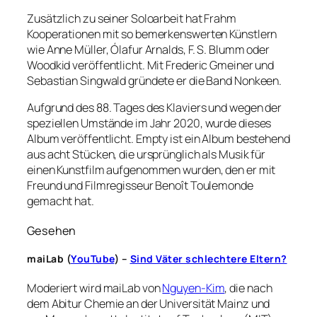
Zusätzlich zu seiner Soloarbeit hat Frahm
Kooperationen mit so bemerkenswerten Künstlern
wie Anne Müller, Ólafur Arnalds, F. S. Blumm oder
Woodkid veröffentlicht. Mit Frederic Gmeiner und
Sebastian Singwald gründete er die Band Nonkeen.
Aufgrund des 88. Tages des Klaviers und wegen der
speziellen Umstände im Jahr 2020, wurde dieses
Album veröffentlicht. Empty ist ein Album bestehend
aus acht Stücken, die ursprünglich als Musik für
einen Kunstfilm aufgenommen wurden, den er mit
Freund und Filmregisseur Benoît Toulemonde
gemacht hat.
Gesehen
maiLab (
YouTube
) –
Sind Väter schlechtere Eltern?
Moderiert wird maiLab von
Nguyen-Kim
, die nach
dem Abitur Chemie an der Universität Mainz und