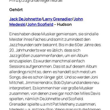
Prinzip zugrunde liegen würde.
Gehört
Jack DeJohnette
/
Larry Grenadier
/
John
Medeski
/
John Scofield
– Hudson
Eines haben diese Musiker gemiensam, sie sind alle
Meister ihres Faches und somit zumindest den
Jazzfreunden sehr bekannt. Bis in die 60er Jahre des
20. Jahrhunderts war es üblich, dass sich
Jazzgrößen zusammenfanden, um ein Album
einzuspielen. Es wurden manchmal einfach
Sessions aufgenommen. Das ist auf diesem Album
allerdings nicht so, denn es handelt sich meist um
Songs, die es schon länger gibt. Und so werden Joni
Mitchell, Jimmie Hendrix, Bob Dylan und andere neu
interpretiert. Es kommen hier vier große Musiker
zusammen, von denen zwei gar noch bei Miles Davis
spielten, nämlich DeJohnette und Scofield.
Grenadier spielte u.a mit Pat Metheny zusammen,
Medeski u.a. mit Iggy Pop. Wenn man sich die Namen