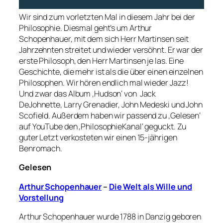
Wir sind zum vorletzten Mal in diesem Jahr bei der
Philosophie. Diesmal geht’s um Arthur
Schopenhauer, mit dem sich Herr Martinsen seit
Jahrzehnten streitet und wieder versöhnt. Er war der
erste Philosoph, den Herr Martinsen je las. Eine
Geschichte, die mehr ist als die über einen einzelnen
Philosophen. Wir hören endlich mal wieder Jazz!
Und zwar das Album ‚Hudson‘ von Jack
DeJohnette, Larry Grenadier, John Medeski und John
Scofield. Außerdem haben wir passend zu ‚Gelesen‘
auf YouTube den ‚PhilosophieKanal‘ geguckt. Zu
guter Letzt verkosteten wir einen 15-jährigen
Benromach.
Gelesen
Arthur Schopenhauer
–
Die Welt als Wille und
Vorstellung
Arthur Schopenhauer wurde 1788 in Danzig geboren