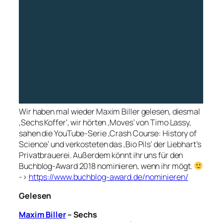
Wir haben mal wieder Maxim Biller gelesen, diesmal
‚Sechs Koffer‘, wir hörten ‚Moves‘ von Timo Lassy,
sahen die YouTube-Serie ‚Crash Course: History of
Science‘ und verkosteten das ‚Bio Pils‘ der Liebhart’s
Privatbrauerei. Außerdem könnt ihr uns für den
Buchblog-Award 2018 nominieren, wenn ihr mögt.
->
https://www.buchblog-award.de/nominieren/
Gelesen
Maxim Biller
– Sechs