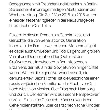
Begegnungen mit Freunden und Künstlern in Berlin.
Sie erscheint in unregelmäßigen Abständen in der
Wochenzeitung ‚Die Zeit‘. Von 2015 bis 2016 war er
eines der festen Mitglieder in der Neuauflage des
Literarischen Quartetts.
Es geht in diesem Roman um Geheimnisse und
Gerüchte, die von Generation zu Generation
innerhalb der Familie weiterleben. Manchmal geht
es dabei auch um Leben und Tod. Es geht um großen
Verrat und Denunziation. Das Opfer ist der
Großvater des inzwischen in Berlin lebenden
Erzählers, der 1960 in der Sowjetunion hingerichtet
wurde. War es die eigene Verwandtschaft, die
denunzierte? ‚Sechs Koffer‘ ist die Geschichte einer
russisch-jüdischen Familie auf der Flucht von Ost
nach West, von Moskau über Prag nach Hamburg
und Zürich. Der Roman wird aus sechs Perspektiven
erzählt. Es ist eine Geschichte über sowjetische
Geheimdienstakten, über das tschechische Kino der