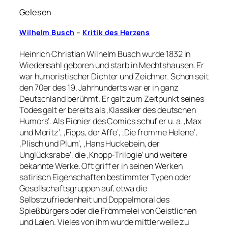
Gelesen
Wilhelm Busch
–
Kritik des Herzens
Heinrich Christian Wilhelm Busch wurde 1832 in
Wiedensahl geboren und starb in Mechtshausen. Er
war humoristischer Dichter und Zeichner. Schon seit
den 70er des 19. Jahrhunderts war er in ganz
Deutschland berühmt. Er galt zum Zeitpunkt seines
Todes galt er bereits als ‚Klassiker des deutschen
Humors‘. Als Pionier des Comics schuf er u. a. ‚Max
und Moritz‘, ‚Fipps, der Affe‘, ‚Die fromme Helene‘,
‚Plisch und Plum‘, ‚Hans Huckebein, der
Unglücksrabe‘, die ‚Knopp-Trilogie‘ und weitere
bekannte Werke. Oft griff er in seinen Werken
satirisch Eigenschaften bestimmter Typen oder
Gesellschaftsgruppen auf, etwa die
Selbstzufriedenheit und Doppelmoral des
Spießbürgers oder die Frömmelei von Geistlichen
und Laien. Vieles von ihm wurde mittlerweile zu