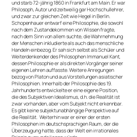
und starb 72-jährig 1860 in Frankfurt am Main. Er war
Philosoph, Autor und zeitweilig gar Hochschullehrer,
und zwar zur gleichen Zeit wie Hegel in Berlin.
Schopenhauer entwarf eine Philosophie, die sowohl
nach dem Zustandekommen von Wissen fragte,
nach dem Sinn von allem suchte, die Wahrnehmung
der Menschen inkludierte als auch das menschliche
Handeln einbezog. Er sah sich selbst als Schüler und
Weiterdenkender des Philosophen Immanuel Kant,
dessen Philosophie er als direkten Vorgänger seiner
eigenen Lehren auffasste. Weitere Anregungen
bezog von Platon und aus Vorstellungen asiatischer
Philosophien. Innerhalb der Philosophie des 19.
Jahrhunderts entwickelte er eine eigene Position,
die des Subjektiven Idealismus, d.h. die Realität ist
zwar vorhanden, aber vom Subjekt nicht erkennbar.
Es gibt keine subjektunabhängige Perspektive auf
die Realität. Weiterhin war er einer der ersten
Philosophen im deutschsprachigen Raum, der die
Überzeugung hatte, dass der Welt ein irrationales