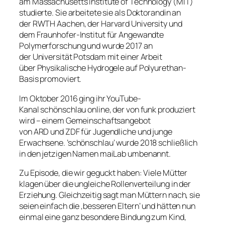
am Massachusetts Institute of Technology (MIT)
studierte. Sie arbeitete sie als Doktorandin an
der RWTH Aachen, der Harvard University und
dem Fraunhofer-Institut für Angewandte
Polymerforschung und wurde 2017 an
der Universität Potsdam mit einer Arbeit
über Physikalische Hydrogele auf Polyurethan-
Basis promoviert.
Im Oktober 2016 ging ihr YouTube-
Kanal schönschlau online, der von funk produziert
wird – einem Gemeinschaftsangebot
von ARD und ZDF für Jugendliche und junge
Erwachsene. ’schönschlau‘ wurde 2018 schließlich
in den jetzigen Namen maiLab umbenannt.
Zu Episode, die wir geguckt haben: Viele Mütter
klagen über die ungleiche Rollenverteilung in der
Erziehung. Gleichzeitig sagt man Müttern nach, sie
seien einfach die ‚besseren Eltern‘ und hätten nun
einmal eine ganz besondere Bindung zum Kind,