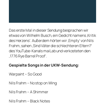
Das erste Mal in dieser Sendung besprachen wir
etwas von Wilhelm Busch, ein Gedicht namens ‚Kritik
des Herzens‘. Außerdem hörten wir ‚Empty‘ von Nils
Frahm, sahen ‚Sind Väter die schlechteren Eltern?‘
des YouTube-Kanals maiLab und verkosteten den
‚1776 Rye Barrel Proof‘.
Gespielte Songs in der UKW-Sendung:
Warpaint – So Good
Nils Frahm – No stop on Wing
Nils Frahm – A Shimmer
Nils Frahm – Black Notes