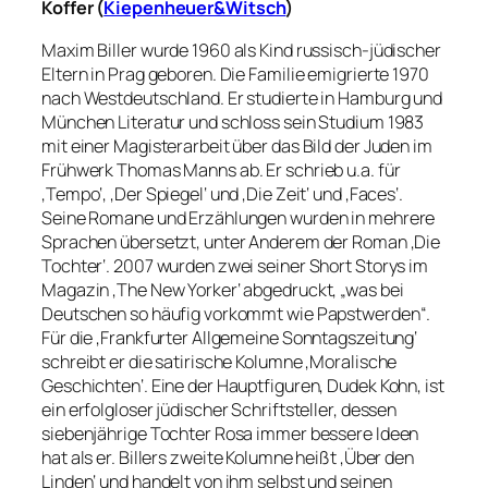
Koffer
(
Kiepenheuer&Witsch
)
Maxim Biller wurde 1960 als Kind russisch-jüdischer
Eltern in Prag geboren. Die Familie emigrierte 1970
nach Westdeutschland. Er studierte in Hamburg und
München Literatur und schloss sein Studium 1983
mit einer Magisterarbeit über das Bild der Juden im
Frühwerk Thomas Manns ab. Er schrieb u.a. für
‚Tempo‘, ‚Der Spiegel‘ und ‚Die Zeit‘ und ‚Faces‘.
Seine Romane und Erzählungen wurden in mehrere
Sprachen übersetzt, unter Anderem der Roman ‚Die
Tochter‘. 2007 wurden zwei seiner Short Storys im
Magazin ‚The New Yorker‘ abgedruckt, „was bei
Deutschen so häufig vorkommt wie Papstwerden“.
Für die ‚Frankfurter Allgemeine Sonntagszeitung‘
schreibt er die satirische Kolumne ‚Moralische
Geschichten‘. Eine der Hauptfiguren, Dudek Kohn, ist
ein erfolgloser jüdischer Schriftsteller, dessen
siebenjährige Tochter Rosa immer bessere Ideen
hat als er. Billers zweite Kolumne heißt ‚Über den
Linden‘ und handelt von ihm selbst und seinen