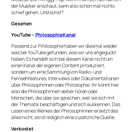
der Musiker anschaut, kann also schon mal nichts
schief gehen. Und sonst?
Gesehen
YouTube –
PhilosophieKanal
Passend zur Pihilosophie haben wir diesmal wieder
was bei YouTube gefunden, was wir uns angeguckt
haben. Es handelt sich bei diesem Kanal nicht um
einen Kanal der eigenen Content prroduziert,
sondern um eine Sammlung von Radio- und
Fernsehfeatures, Interviews oder Dokumentationen
über PhilosophInnen oder Philosophie. Ihr könnt hier
also die PhilosophInnen selber hören oder
Menschen, die über sie sprechen, weil sie sich mit
der Thematik beschäftigen und sich auskennen. Das
Lesen eines Werkes der PhilosophInnen ersetzt das
alles nicht, es ist lediglich eine zusätzliche Quelle.
Verkostet