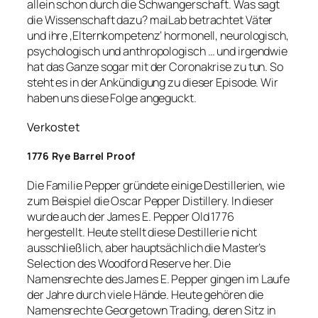
allein schon durch die Schwangerschaft. Was sagt
die Wissenschaft dazu? maiLab betrachtet Väter
und ihre ‚Elternkompetenz‘ hormonell, neurologisch,
psychologisch und anthropologisch … und irgendwie
hat das Ganze sogar mit der Coronakrise zu tun. So
steht es in der Ankündigung zu dieser Episode. Wir
haben uns diese Folge angeguckt.
Verkostet
1776 Rye Barrel Proof
Die Familie Pepper gründete einige Destillerien, wie
zum Beispiel die Oscar Pepper Distillery. In dieser
wurde auch der James E. Pepper Old 1776
hergestellt. Heute stellt diese Destillerie nicht
ausschließlich, aber hauptsächlich die Master’s
Selection des Woodford Reserve her. Die
Namensrechte des James E. Pepper gingen im Laufe
der Jahre durch viele Hände. Heute gehören die
Namensrechte Georgetown Trading, deren Sitz in