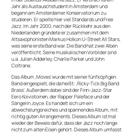
Jahr als Austauschstudent in Amsterdam und
begann am Amsterdamer Konservatorium zu
studieren. Er spielte hier viel Standards und Free
Jazz. Im Jahr 2000, nach der Rückkehr aus den
Niederlanden gründete er zusammen mit dem
Altsaxophonisten Markus Holkon U-Street All Stars,
was seine erste Band war. Die Band hat zwei Alben
veröffentlicht. Seine musikalischen Vorbilder sind
u.a. Julian Adderley, Charlie Parker und John
Coltrane.
Das Album ‚Moves‘ wurde mit seiner fünfköpfigen
Band eingespielt, die da heißt: ‚Ricky-Tick Big Band
Brass‘. Außerdem dabei sind der Finn-Jazz-Star
Eero Koivistoinen, der Rapper Paleface und der
Sängerin Joyce. Es handelt sich um ein
abwechslungsreiches und spannendes Album, mit
richtig guten Arrangements. Dieses Album ist mal
wieder der Beweis dafür, dass der Jazz noch lange
nicht zum alten Eisen gehört. Dieses Album umfasst