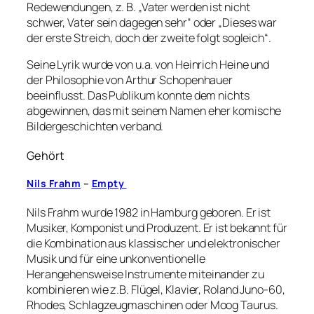
Redewendungen, z. B. „Vater werden ist nicht
schwer, Vater sein dagegen sehr“ oder „Dieses war
der erste Streich, doch der zweite folgt sogleich“.
Seine Lyrik wurde von u.a. von Heinrich Heine und
der Philosophie von Arthur Schopenhauer
beeinflusst. Das Publikum konnte dem nichts
abgewinnen, das mit seinem Namen eher komische
Bildergeschichten verband.
Gehört
Nils Frahm
–
Empty
Nils Frahm wurde 1982 in Hamburg geboren. Er ist
Musiker, Komponist und Produzent. Er ist bekannt für
die Kombination aus klassischer und elektronischer
Musik und für eine unkonventionelle
Herangehensweise Instrumente miteinander zu
kombinieren wie z.B. Flügel, Klavier, Roland Juno-60,
Rhodes, Schlagzeugmaschinen oder Moog Taurus.