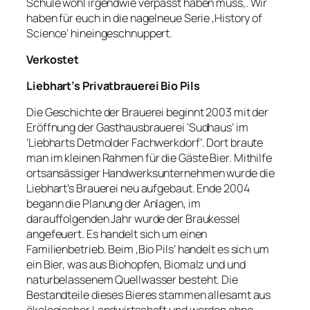
Schule wohl irgendwie verpasst haben muss,. Wir
haben für euch in die nagelneue Serie ‚History of
Science‘ hineingeschnuppert.
Verkostet
Liebhart’s Privatbrauerei Bio Pils
Die Geschichte der Brauerei beginnt 2003 mit der
Eröffnung der Gasthausbrauerei ‘Sudhaus’ im
‘Liebharts Detmolder Fachwerkdorf’. Dort braute
man im kleinen Rahmen für die Gäste Bier. Mithilfe
ortsansässiger Handwerksunternehmen wurde die
Liebhart’s Brauerei neu aufgebaut. Ende 2004
begann die Planung der Anlagen, im
darauffolgenden Jahr wurde der Braukessel
angefeuert. Es handelt sich um einen
Familienbetrieb. Beim ‚Bio Pils‘ handelt es sich um
ein Bier, was aus Biohopfen, Biomalz und und
naturbelassenem Quellwasser besteht. Die
Bestandteile dieses Bieres stammen allesamt aus