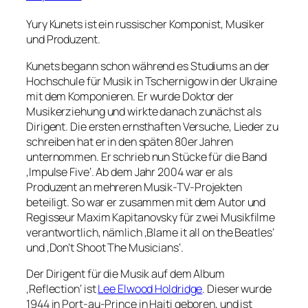
Yury Kunets ist ein russischer Komponist, Musiker
und Produzent.
Kunets begann schon während es Studiums an der
Hochschule für Musik in Tschernigow in der Ukraine
mit dem Komponieren. Er wurde Doktor der
Musikerziehung und wirkte danach zunächst als
Dirigent. Die ersten ernsthaften Versuche, Lieder zu
schreiben hat er in den späten 80er Jahren
unternommen. Er schrieb nun Stücke für die Band
‚Impulse Five‘. Ab dem Jahr 2004 war er als
Produzent an mehreren Musik-TV-Projekten
beteiligt. So war er zusammen mit dem Autor und
Regisseur Maxim Kapitanovsky für zwei Musikfilme
verantwortlich, nämlich ‚Blame it all on the Beatles‘
und ‚Don’t Shoot The Musicians‘.
Der Dirigent für die Musik auf dem Album
‚Reflection‘ ist
Lee Elwood Holdridge
. Dieser wurde
1944 in Port-au-Prince in Haiti geboren, und ist