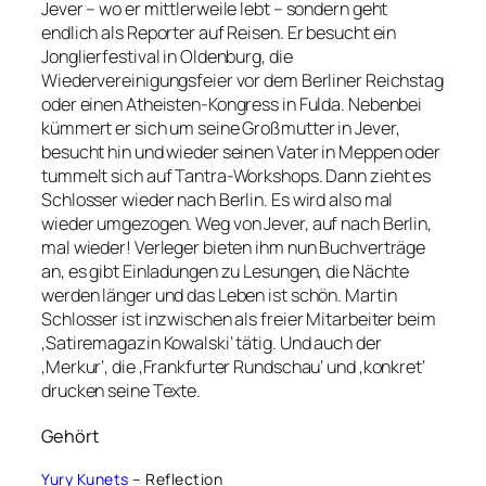
Jever – wo er mittlerweile lebt – sondern geht
endlich als Reporter auf Reisen. Er besucht ein
Jonglierfestival in Oldenburg, die
Wiedervereinigungsfeier vor dem Berliner Reichstag
oder einen Atheisten-Kongress in Fulda. Nebenbei
kümmert er sich um seine Großmutter in Jever,
besucht hin und wieder seinen Vater in Meppen oder
tummelt sich auf Tantra-Workshops. Dann zieht es
Schlosser wieder nach Berlin. Es wird also mal
wieder umgezogen. Weg von Jever, auf nach Berlin,
mal wieder! Verleger bieten ihm nun Buchverträge
an, es gibt Einladungen zu Lesungen, die Nächte
werden länger und das Leben ist schön. Martin
Schlosser ist inzwischen als freier Mitarbeiter beim
‚Satiremagazin Kowalski‘ tätig. Und auch der
‚Merkur‘, die ‚Frankfurter Rundschau‘ und ‚konkret‘
drucken seine Texte.
Gehört
Yury Kunets
– Reflection