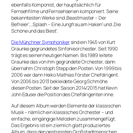
ebenfalls Komponist, der hauptsächlich für
Fernsehfilme und Fernsehserien komponiert. Seine
bekanntesten Werke sind ‚Beastmaster – Der
Befreier‘, ‚Splash – Eine Jungfrau am Haken‘ und ‚Die
Schöne und das Biest‘.
Die Münchner Symphoniker
sind ein 1945 von Kurt
Graunke gegründetes Sinfonieorchester. Seit 1990
trägt es seinen heutigen Namen. Bis 1989 leitete
Graunke das von ihm gegründete Orchester, dann
übernahm Christoph Stepp den Posten. Von 1999 bis
2006 war dann Heiko Mathias Förster Chefdirigent.
Von 2006 bis 2013 bekleidete Georg Schmöhe
diesen Posten. Seit der Saison 2014/2015 hat Kevin
John Edusei die Position des Chefdirigenten inne.
Auf diesem Album werden Elemente der klassischen
Musik – nämlich ein klassisches Orchester – und
einfache, eingängige Melodien zusammengefügt.
Das Ergebnis ist ein ziemlich glatt produziertes
Album, dass den gestressten Großstadtmenschen