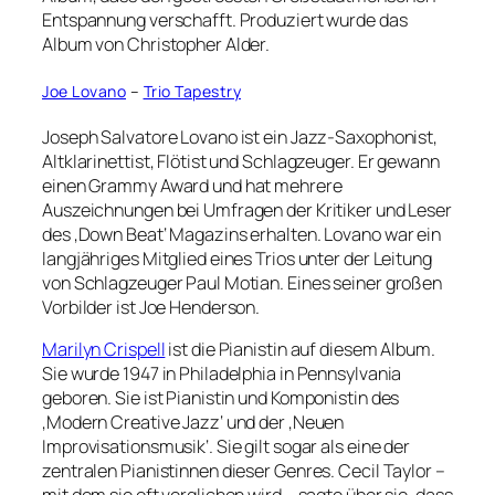
Entspannung verschafft. Produziert wurde das
Album von Christopher Alder.
Joe Lovano
–
Trio Tapestry
Joseph Salvatore Lovano ist ein Jazz-Saxophonist,
Altklarinettist, Flötist und Schlagzeuger. Er gewann
einen Grammy Award und hat mehrere
Auszeichnungen bei Umfragen der Kritiker und Leser
des ‚Down Beat‘ Magazins erhalten. Lovano war ein
langjähriges Mitglied eines Trios unter der Leitung
von Schlagzeuger Paul Motian. Eines seiner großen
Vorbilder ist Joe Henderson.
Marilyn Crispell
ist die Pianistin auf diesem Album.
Sie wurde 1947 in Philadelphia in Pennsylvania
geboren. Sie ist Pianistin und Komponistin des
‚Modern Creative Jazz‘ und der ‚Neuen
Improvisationsmusik‘. Sie gilt sogar als eine der
zentralen Pianistinnen dieser Genres. Cecil Taylor –