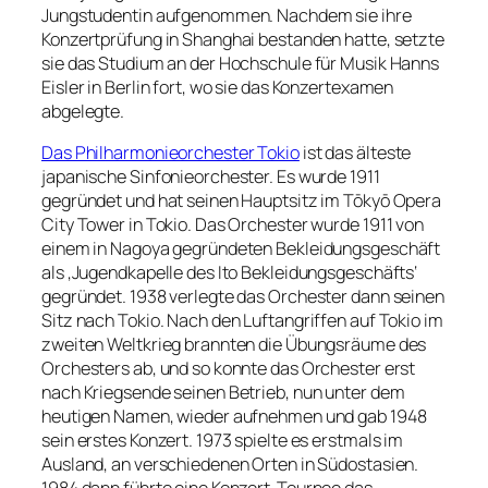
Jungstudentin aufgenommen. Nachdem sie ihre
Konzertprüfung in Shanghai bestanden hatte, setzte
sie das Studium an der Hochschule für Musik Hanns
Eisler in Berlin fort, wo sie das Konzertexamen
abgelegte.
Das Philharmonieorchester Tokio
ist das älteste
japanische Sinfonieorchester. Es wurde 1911
gegründet und hat seinen Hauptsitz im Tōkyō Opera
City Tower in Tokio. Das Orchester wurde 1911 von
einem in Nagoya gegründeten Bekleidungsgeschäft
als ‚Jugendkapelle des Ito Bekleidungsgeschäfts‘
gegründet. 1938 verlegte das Orchester dann seinen
Sitz nach Tokio. Nach den Luftangriffen auf Tokio im
zweiten Weltkrieg brannten die Übungsräume des
Orchesters ab, und so konnte das Orchester erst
nach Kriegsende seinen Betrieb, nun unter dem
heutigen Namen, wieder aufnehmen und gab 1948
sein erstes Konzert. 1973 spielte es erstmals im
Ausland, an verschiedenen Orten in Südostasien.
1984 dann führte eine Konzert-Tournee das