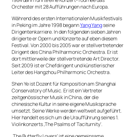
Orchester mit 28 Aufführungen nach Europa.
Während des ersten Internationalen Musikfestivals
in Peking im Jahre 1998 begann
Yang Yang
seine
Dirigentenkarriere. In den folgenden sieben Jahren
dirigierte er Opern und Konzerte auf eben diesem
Festival. Von 2000 bis 2005 war er stellvertretender
Dirigent des China Philharmonic Orchestra. Er ist
dort mittlerweile der stellvertretende Art Director.
Seit 2009 ist er Chefdirigent und künstlerischer
Leiter des Hangzhou Philharmonic Orchestra.
Shen Ye ist Dozent für Komposition am Shanghai
Conservatory of Music. Er ist ein Vertreter
zeitgenössischer Musik in China, der die
chinesische Kultur in seine eigene Musiksprache
umsetzt. Seine Werke werden weltweit aufgeführt.
Hier handelt es sich um die Uraufführung seines 1.
Violinkonzerts ‚The Psalms of Taciturnity‘.
‚The Butterfly Lovers‘ ist eine gemeinsame