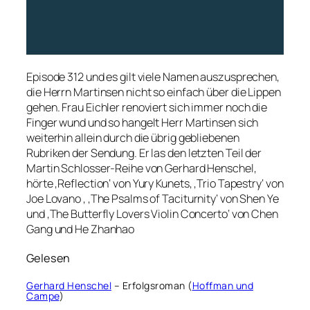
Episode 312 und es gilt viele Namen auszusprechen,
die Herrn Martinsen nicht so einfach über die Lippen
gehen. Frau Eichler renoviert sich immer noch die
Finger wund und so hangelt Herr Martinsen sich
weiterhin allein durch die übrig gebliebenen
Rubriken der Sendung. Er las den letzten Teil der
Martin Schlosser-Reihe von Gerhard Henschel,
hörte ‚Reflection‘ von Yury Kunets, ‚Trio Tapestry‘ von
Joe Lovano , ‚The Psalms of Taciturnity‘ von Shen Ye
und ‚The Butterfly Lovers Violin Concerto‘ von Chen
Gang und He Zhanhao
Gelesen
Gerhard Henschel
– Erfolgsroman (
Hoffman und
Campe
)