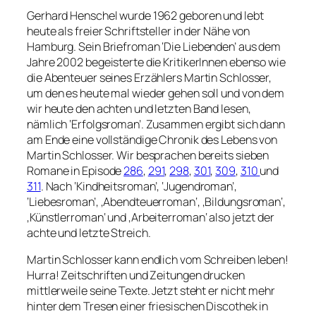
Gerhard Henschel wurde 1962 geboren und lebt
heute als freier Schriftsteller in der Nähe von
Hamburg. Sein Briefroman ‘Die Liebenden’ aus dem
Jahre 2002 begeisterte die KritikerInnen ebenso wie
die Abenteuer seines Erzählers Martin Schlosser,
um den es heute mal wieder gehen soll und von dem
wir heute den achten und letzten Band lesen,
nämlich ‘Erfolgsroman’. Zusammen ergibt sich dann
am Ende eine vollständige Chronik des Lebens von
Martin Schlosser. Wir besprachen bereits sieben
Romane in Episode
286
,
291
,
298
,
301
,
309
,
310
und
311
. Nach ‘Kindheitsroman’, ‘Jugendroman’,
‘Liebesroman’, ‚Abendteuerroman‘, ‚Bildungsroman‘,
‚Künstlerroman‘ und ‚Arbeiterroman‘ also jetzt der
achte und letzte Streich.
Martin Schlosser kann endlich vom Schreiben leben!
Hurra! Zeitschriften und Zeitungen drucken
mittlerweile seine Texte. Jetzt steht er nicht mehr
hinter dem Tresen einer friesischen Discothek in