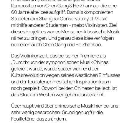
Kompositon von Chen Gang & He Zhanhao, die eine
60 Jahre alte Idee aufgriff. Damals komponierten
Studeten am Shanghai Conservatory of Music
mithilfe anderer Studenten – meist Violinisten. Ziel
dieses Projektes war es Menschen klassische Musik
näher zu bringen. Und genau diese Idee verfolgen
nun eben auch Chen Gang und He Zhanhao.
Das Violinkonzert, das bei seiner Premiere als
‚Durchbruch der symphonischen Musik Chinas‘
gefeiert wurde, wurde später während der
Kulturrevolution wegen seines westlichen Einflusses
und der feudalen chinesischen Inspiration kaum
noch gespielt. Obwohl bei den Chinesen beliebt, ist
das Stück im Westen weitgehend unbekannt.
Überhaupt wird über chinesische Musik hier bei uns
sehr wenig gesprochen. Grund genug für die
Feuilletöne, das zu ändern.