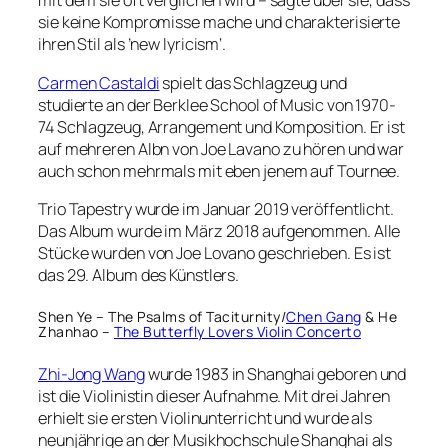
mit dem sie oft verglichen wird – sagte über sie, dass
sie keine Kompromisse mache und charakterisierte
ihren Stil als ’new lyricism‘.
Carmen Castaldi
spielt das Schlagzeug und
studierte an der Berklee School of Music von 1970-
74 Schlagzeug, Arrangement und Komposition. Er ist
auf mehreren Albn von Joe Lavano zu hören und war
auch schon mehrmals mit eben jenem auf Tournee.
Trio Tapestry wurde im Januar 2019 veröffentlicht.
Das Album wurde im März 2018 aufgenommen. Alle
Stücke wurden von Joe Lovano geschrieben. Es ist
das 29. Album des Künstlers.
Shen Ye – The Psalms of Taciturnity/
Chen Gang
& He
Zhanhao –
The Butterfly Lovers Violin Concerto
Zhi-Jong Wang
wurde 1983 in Shanghai geboren und
ist die Violinistin dieser Aufnahme. Mit drei Jahren
erhielt sie ersten Violinunterricht und wurde als
neunjährige an der Musikhochschule Shanghai als