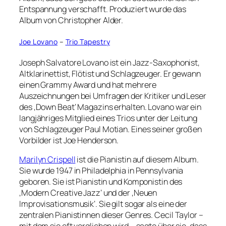
Entspannung verschafft. Produziert wurde das
Album von Christopher Alder.
Joe Lovano
–
Trio Tapestry
Joseph Salvatore Lovano ist ein Jazz-Saxophonist,
Altklarinettist, Flötist und Schlagzeuger. Er gewann
einen Grammy Award und hat mehrere
Auszeichnungen bei Umfragen der Kritiker und Leser
des ‚Down Beat‘ Magazins erhalten. Lovano war ein
langjähriges Mitglied eines Trios unter der Leitung
von Schlagzeuger Paul Motian. Eines seiner großen
Vorbilder ist Joe Henderson.
Marilyn Crispell
ist die Pianistin auf diesem Album.
Sie wurde 1947 in Philadelphia in Pennsylvania
geboren. Sie ist Pianistin und Komponistin des
‚Modern Creative Jazz‘ und der ‚Neuen
Improvisationsmusik‘. Sie gilt sogar als eine der
zentralen Pianistinnen dieser Genres. Cecil Taylor –