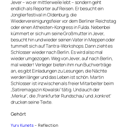
Jever – wo er mittlerweile lebt – sondern geht
endlich als Reporter auf Reisen. Er besucht ein
Jonglierfestival in Oldenburg, die
Wiedervereinigungsfeier vor dem Berliner Reichstag
oder einen Atheisten-Kongress in Fulda. Nebenbei
kümmert er sich um seine Großmutter in Jever,
besucht hin und wieder seinen Vater in Meppen oder
tummelt sich auf Tantra-Workshops. Dann zieht es
Schlosser wieder nach Berlin. Es wird also mal
wieder umgezogen. Weg von Jever, auf nach Berlin,
mal wieder! Verleger bieten ihm nun Buchverträge
an, es gibt Einladungen zu Lesungen, die Nächte
werden länger und das Leben ist schön. Martin
Schlosser ist inzwischen als freier Mitarbeiter beim
‚Satiremagazin Kowalski‘ tätig. Und auch der
‚Merkur‘, die ‚Frankfurter Rundschau‘ und ‚konkret‘
drucken seine Texte.
Gehört
Yury Kunets
– Reflection