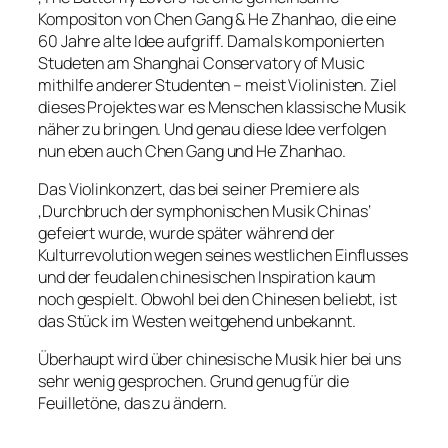
Kompositon von Chen Gang & He Zhanhao, die eine
60 Jahre alte Idee aufgriff. Damals komponierten
Studeten am Shanghai Conservatory of Music
mithilfe anderer Studenten – meist Violinisten. Ziel
dieses Projektes war es Menschen klassische Musik
näher zu bringen. Und genau diese Idee verfolgen
nun eben auch Chen Gang und He Zhanhao.
Das Violinkonzert, das bei seiner Premiere als
‚Durchbruch der symphonischen Musik Chinas‘
gefeiert wurde, wurde später während der
Kulturrevolution wegen seines westlichen Einflusses
und der feudalen chinesischen Inspiration kaum
noch gespielt. Obwohl bei den Chinesen beliebt, ist
das Stück im Westen weitgehend unbekannt.
Überhaupt wird über chinesische Musik hier bei uns
sehr wenig gesprochen. Grund genug für die
Feuilletöne, das zu ändern.