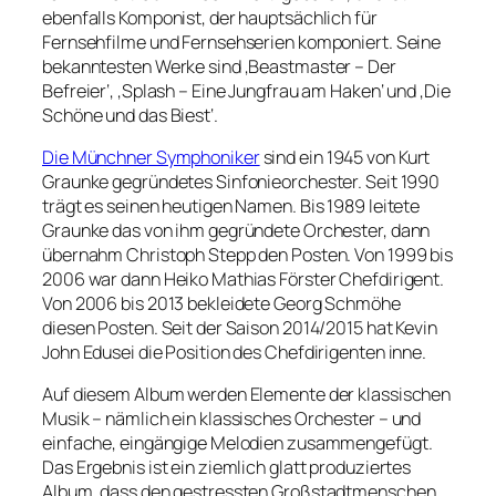
ebenfalls Komponist, der hauptsächlich für
Fernsehfilme und Fernsehserien komponiert. Seine
bekanntesten Werke sind ‚Beastmaster – Der
Befreier‘, ‚Splash – Eine Jungfrau am Haken‘ und ‚Die
Schöne und das Biest‘.
Die Münchner Symphoniker
sind ein 1945 von Kurt
Graunke gegründetes Sinfonieorchester. Seit 1990
trägt es seinen heutigen Namen. Bis 1989 leitete
Graunke das von ihm gegründete Orchester, dann
übernahm Christoph Stepp den Posten. Von 1999 bis
2006 war dann Heiko Mathias Förster Chefdirigent.
Von 2006 bis 2013 bekleidete Georg Schmöhe
diesen Posten. Seit der Saison 2014/2015 hat Kevin
John Edusei die Position des Chefdirigenten inne.
Auf diesem Album werden Elemente der klassischen
Musik – nämlich ein klassisches Orchester – und
einfache, eingängige Melodien zusammengefügt.
Das Ergebnis ist ein ziemlich glatt produziertes
Album, dass den gestressten Großstadtmenschen