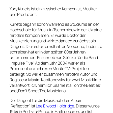
Yury Kunets ist ein russischer Komponist, Musiker
und Produzent.
Kunets begann schon während es Studiums an der
Hochschule für Musik in Tschernigow in der Ukraine
mit dem Komponieren. Er wurde Doktor der
Musikerziehung und wirkte danach zunächst als
Dirigent. Die ersten ernsthaften Versuche, Lieder zu
schreiben hat er in den späten 80er Jahren
unternommen. Er schrieb nun Stücke für die Band
‚Impulse Five‘. Ab dem Jahr 2004 war er als
Produzent an mehreren Musik-TV-Projekten
beteiligt. So war er zusammen mit dem Autor und
Regisseur Maxim Kapitanovsky für zwei Musikfilme
verantwortlich, nämlich ‚Blame it all on the Beatles‘
und ‚Don’t Shoot The Musicians‘.
Der Dirigent für die Musik auf dem Album
‚Reflection‘ ist
Lee Elwood Holdridge
. Dieser wurde
1944 in Port-au-Prince in Haiti geboren, und ist