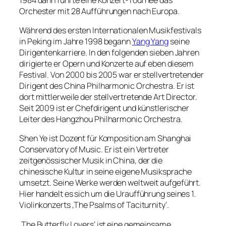
Orchester mit 28 Aufführungen nach Europa.
Während des ersten Internationalen Musikfestivals
in Peking im Jahre 1998 begann
Yang Yang
seine
Dirigentenkarriere. In den folgenden sieben Jahren
dirigierte er Opern und Konzerte auf eben diesem
Festival. Von 2000 bis 2005 war er stellvertretender
Dirigent des China Philharmonic Orchestra. Er ist
dort mittlerweile der stellvertretende Art Director.
Seit 2009 ist er Chefdirigent und künstlerischer
Leiter des Hangzhou Philharmonic Orchestra.
Shen Ye ist Dozent für Komposition am Shanghai
Conservatory of Music. Er ist ein Vertreter
zeitgenössischer Musik in China, der die
chinesische Kultur in seine eigene Musiksprache
umsetzt. Seine Werke werden weltweit aufgeführt.
Hier handelt es sich um die Uraufführung seines 1.
Violinkonzerts ‚The Psalms of Taciturnity‘.
‚The Butterfly Lovers‘ ist eine gemeinsame