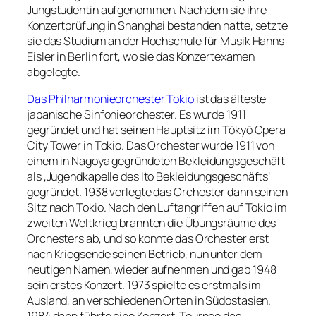
Jungstudentin aufgenommen. Nachdem sie ihre
Konzertprüfung in Shanghai bestanden hatte, setzte
sie das Studium an der Hochschule für Musik Hanns
Eisler in Berlin fort, wo sie das Konzertexamen
abgelegte.
Das Philharmonieorchester Tokio
ist das älteste
japanische Sinfonieorchester. Es wurde 1911
gegründet und hat seinen Hauptsitz im Tōkyō Opera
City Tower in Tokio. Das Orchester wurde 1911 von
einem in Nagoya gegründeten Bekleidungsgeschäft
als ‚Jugendkapelle des Ito Bekleidungsgeschäfts‘
gegründet. 1938 verlegte das Orchester dann seinen
Sitz nach Tokio. Nach den Luftangriffen auf Tokio im
zweiten Weltkrieg brannten die Übungsräume des
Orchesters ab, und so konnte das Orchester erst
nach Kriegsende seinen Betrieb, nun unter dem
heutigen Namen, wieder aufnehmen und gab 1948
sein erstes Konzert. 1973 spielte es erstmals im
Ausland, an verschiedenen Orten in Südostasien.
1984 dann führte eine Konzert-Tournee das