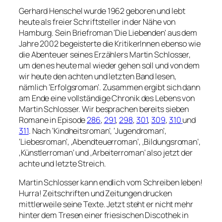
Gerhard Henschel wurde 1962 geboren und lebt
heute als freier Schriftsteller in der Nähe von
Hamburg. Sein Briefroman ‘Die Liebenden’ aus dem
Jahre 2002 begeisterte die KritikerInnen ebenso wie
die Abenteuer seines Erzählers Martin Schlosser,
um den es heute mal wieder gehen soll und von dem
wir heute den achten und letzten Band lesen,
nämlich ‘Erfolgsroman’. Zusammen ergibt sich dann
am Ende eine vollständige Chronik des Lebens von
Martin Schlosser. Wir besprachen bereits sieben
Romane in Episode
286
,
291
,
298
,
301
,
309
,
310
und
311
. Nach ‘Kindheitsroman’, ‘Jugendroman’,
‘Liebesroman’, ‚Abendteuerroman‘, ‚Bildungsroman‘,
‚Künstlerroman‘ und ‚Arbeiterroman‘ also jetzt der
achte und letzte Streich.
Martin Schlosser kann endlich vom Schreiben leben!
Hurra! Zeitschriften und Zeitungen drucken
mittlerweile seine Texte. Jetzt steht er nicht mehr
hinter dem Tresen einer friesischen Discothek in