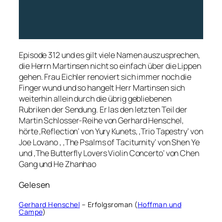
Episode 312 und es gilt viele Namen auszusprechen,
die Herrn Martinsen nicht so einfach über die Lippen
gehen. Frau Eichler renoviert sich immer noch die
Finger wund und so hangelt Herr Martinsen sich
weiterhin allein durch die übrig gebliebenen
Rubriken der Sendung. Er las den letzten Teil der
Martin Schlosser-Reihe von Gerhard Henschel,
hörte ‚Reflection‘ von Yury Kunets, ‚Trio Tapestry‘ von
Joe Lovano , ‚The Psalms of Taciturnity‘ von Shen Ye
und ‚The Butterfly Lovers Violin Concerto‘ von Chen
Gang und He Zhanhao
Gelesen
Gerhard Henschel
– Erfolgsroman (
Hoffman und
Campe
)