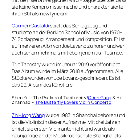
mit dem sie oft verglichen wird – sagte über sie, dass
sie keine Kompromisse mache und charakterisierte
ihren Stil als ’new lyricism‘.
Carmen Castaldi
spielt das Schlagzeug und
studierte an der Berklee School of Music von 1970-
74 Schlagzeug, Arrangement und Komposition. Er ist
auf mehreren Albn von Joe Lavano zu hören und war
auch schon mehrmals mit eben jenem auf Tournee.
Trio Tapestry wurde im Januar 2019 veröffentlicht.
Das Album wurde im März 2018 aufgenommen. Alle
Stücke wurden von Joe Lovano geschrieben. Es ist
das 29. Album des Künstlers.
Shen Ye – The Psalms of Taciturnity/
Chen Gang
& He
Zhanhao –
The Butterfly Lovers Violin Concerto
Zhi-Jong Wang
wurde 1983 in Shanghai geboren und
ist die Violinistin dieser Aufnahme. Mit drei Jahren
erhielt sie ersten Violinunterricht und wurde als
neunjährige an der Musikhochschule Shanghai als