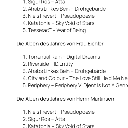
Sigur Rós – Átta
Ahabs Linkes Bein – Drohgebärde
Niels Frevert – Pseudopoesie
Katatonia – Sky Void of Stars
TesseracT – War of Being
Die Alben des Jahres von Frau Eichler
Torrential Rain – Digital Dreams
Riverside – ID.Entity
Ahabs Linkes Bein – Drohgebärde
City and Colour – The Love Still Held Me Ne
Periphery – Periphery V: Djent Is Not A Genr
Die Alben des Jahres von Herrn Martinsen
Niels Frevert – Pseudopoesie
Sigur Rós – Átta
Katatonia – Sky Void of Stars