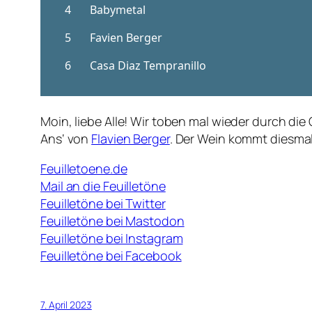
Moin, liebe Alle! Wir toben mal wieder durch d
Ans‘ von
Flavien Berger
. Der Wein kommt diesmal
Feuilletoene.de
Mail an die Feuilletöne
Feuilletöne bei Twitter
Feuilletöne bei Mastodon
Feuilletöne bei Instagram
Feuilletöne bei Facebook
7. April 2023