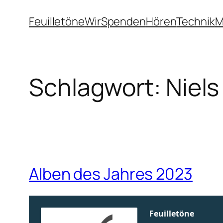
Zum
Feuilletöne
Wir
Spenden
Hören
Technik
M
Inhalt
springen
Schlagwort:
Niels
Alben des Jahres 2023