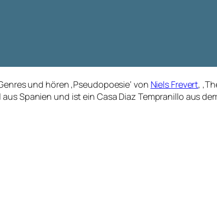
ie Genres und hören ‚Pseudopoesie‘ von
Niels Frevert
, ‚T
 aus Spanien und ist ein Casa Diaz Tempranillo aus dem