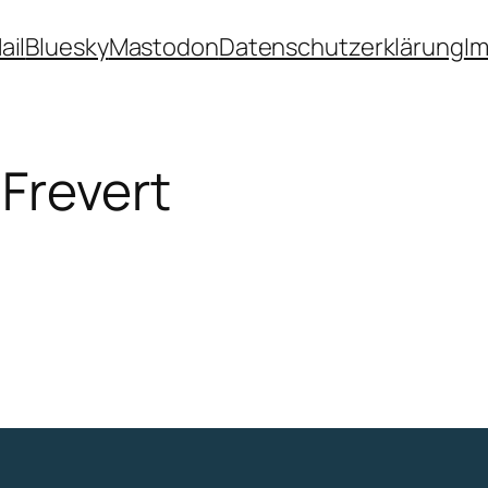
ail
Bluesky
Mastodon
Datenschutzerklärung
I
 Frevert