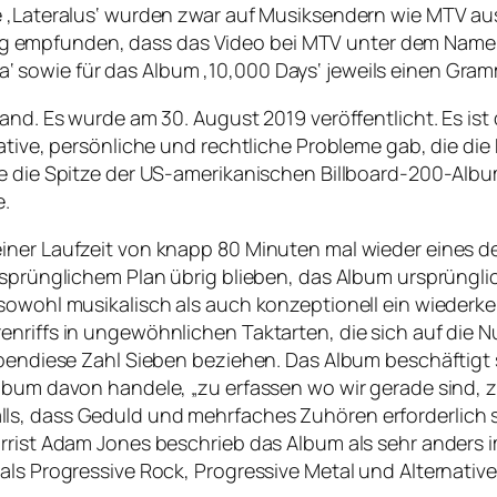
e ‚Lateralus‘ wurden zwar auf Musiksendern wie MTV aus
tößig empfunden, dass das Video bei MTV unter dem Namen 
 sowie für das Album ‚10,000 Days‘ jeweils einen Gram
and. Es wurde am 30. August 2019 veröffentlicht. Es ist
ative, persönliche und rechtliche Probleme gab, die die
e die Spitze der US-amerikanischen Billboard-200-Album
e.
ner Laufzeit von knapp 80 Minuten mal wieder eines der
ursprünglichem Plan übrig blieben, das Album ursprüngl
 sowohl musikalisch als auch konzeptionell ein wieder
renriffs in ungewöhnlichen Taktarten, die sich auf di
 ebendiese Zahl Sieben beziehen. Das Album beschäftigt
 Album davon handele, „zu erfassen wo wir gerade sind
s, dass Geduld und mehrfaches Zuhören erforderlich se
arrist Adam Jones beschrieb das Album als sehr anders
als Progressive Rock, Progressive Metal und Alternativ