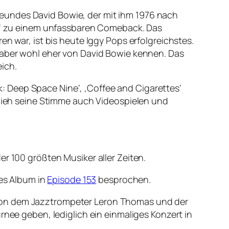
eundes David Bowie, der mit ihm 1976 nach
iot‘ zu einem unfassbaren Comeback. Das
en war, ist bis heute Iggy Pops erfolgreichstes.
n aber wohl eher von David Bowie kennen. Das
ich.
ek: Deep Space Nine‘, ‚Coffee and Cigarettes‘
r lieh seine Stimme auch Videospielen und
er 100 größten Musiker aller Zeiten.
ses Album in
Episode 153
besprochen.
 von dem Jazztrompeter Leron Thomas und der
rnee geben, lediglich ein einmaliges Konzert in