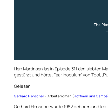
Herr Martinsen las in Episode 311 den siebten M
gestürzt und hörte ‚Fear Inoculum‘ von Tool, ‚Put
Gelesen
Gerhard Henschel
– Arbeiterroman (
Hoffman und Campe
Gerhard Henschel wurde 1962 geboren und lebt he