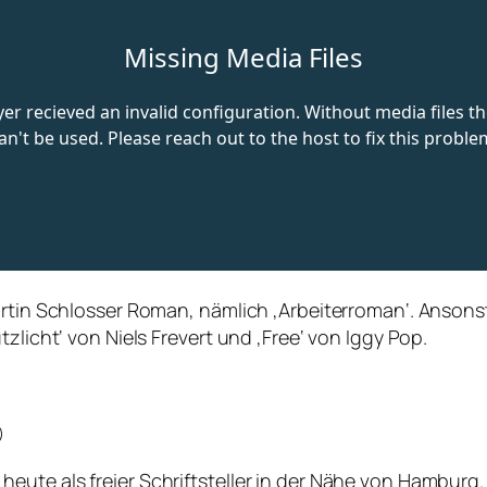
artin Schlosser Roman, nämlich ‚Arbeiterroman‘. Ansonst
zlicht‘ von Niels Frevert und ‚Free‘ von Iggy Pop.
)
ute als freier Schriftsteller in der Nähe von Hamburg.