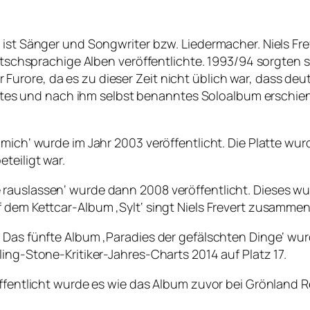
r ist Sänger und Songwriter bzw. Liedermacher. Niels 
eutschsprachige Alben veröffentlichte. 1993/94 sorgten 
urore, da es zu dieser Zeit nicht üblich war, dass deu
 erstes und nach ihm selbst benanntes Soloalbum erschie
 mich‘ wurde im Jahr 2003 veröffentlicht. Die Platte wu
teiligt war.
rauslassen‘ wurde dann 2008 veröffentlicht. Dieses wu
f dem Kettcar-Album ‚Sylt‘ singt Niels Frevert zusamme
. Das fünfte Album ‚Paradies der gefälschten Dinge‘ wu
ing-Stone-Kritiker-Jahres-Charts 2014 auf Platz 17.
öffentlicht wurde es wie das Album zuvor bei Grönland 