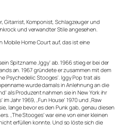
er, Gitarrist, Komponist, Schlagzeuger und
Punkrock und verwandter Stile angesehen.
n Mobile Home Court auf, das ist eine
in Spitzname ‚Iggy‘ ab. 1966 stieg er bei der
sbands an. 1967 gründete er zusammen mit dem
 Psychedelic Stooges‘. Iggy Pop trat als
Gruppenname wurde damals in Anlehnung an die
d‘ als Produzent nahmen sie in New York ihr
s‘ im Jahr 1969, ‚Fun House‘ 1970 und ‚Raw
sie, lange bevor es den Punk gab, genau diesen
s. ‚The Stooges‘ war eine von einer kleinen
cht erfüllen konnte. Und so löste sich die