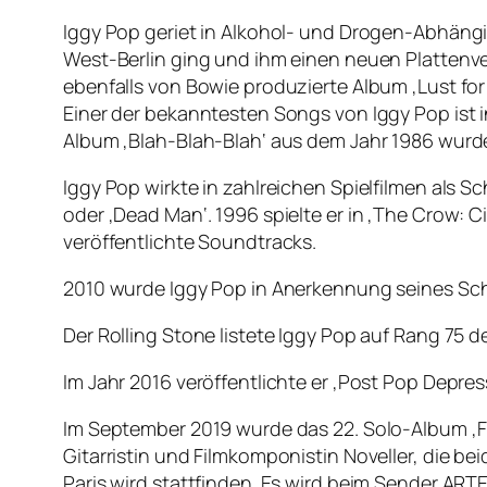
Iggy Pop geriet in Alkohol- und Drogen-Abhäng
West-Berlin ging und ihm einen neuen Plattenve
ebenfalls von Bowie produzierte Album ‚Lust for 
Einer der bekanntesten Songs von Iggy Pop ist 
Album ‚Blah-Blah-Blah‘ aus dem Jahr 1986 wurde
Iggy Pop wirkte in zahlreichen Spielfilmen als Sc
oder ‚Dead Man‘. 1996 spielte er in ‚The Crow: 
veröffentlichte Soundtracks.
2010 wurde Iggy Pop in Anerkennung seines Sch
Der Rolling Stone listete Iggy Pop auf Rang 75 
Im Jahr 2016 veröffentlichte er ‚Post Pop Depres
Im September 2019 wurde das 22. Solo-Album ‚
Gitarristin und Filmkomponistin Noveller, die be
Paris wird stattfinden. Es wird beim Sender ARTE