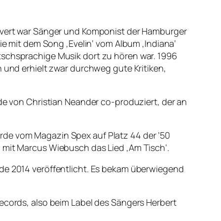
Frevert war Sänger und Komponist der Hamburger
sie mit dem Song ‚Evelin‘ vom Album ‚Indiana‘
tschsprachige Musik dort zu hören war. 1996
n und erhielt zwar durchweg gute Kritiken,
rde von Christian Neander co-produziert, der an
rde vom Magazin Spex auf Platz 44 der ’50
n mit Marcus Wiebusch das Lied ‚Am Tisch‘.
rde 2014 veröffentlicht. Es bekam überwiegend
Records, also beim Label des Sängers Herbert