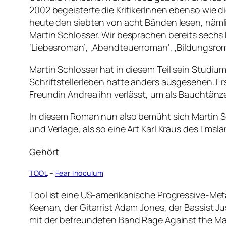
2002 begeisterte die KritikerInnen ebenso wie d
heute den siebten von acht Bänden lesen, näml
Martin Schlosser. Wir besprachen bereits sech
‘Liebesroman’, ‚Abendteuerroman‘, ‚Bildungsroma
Martin Schlosser hat in diesem Teil sein Studiu
Schriftstellerleben hatte anders ausgesehen. Er
Freundin Andrea ihn verlässt, um als Bauchtänz
In diesem Roman nun also bemüht sich Martin 
und Verlage, als so eine Art Karl Kraus des E
Gehört
TOOL
–
Fear Inoculum
Tool ist eine US-amerikanische Progressive-Met
Keenan, der Gitarrist Adam Jones, der Bassist 
mit der befreundeten Band Rage Against the Mac