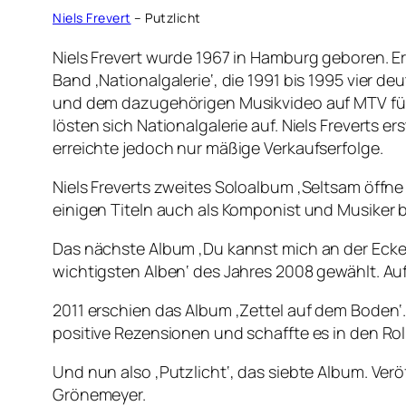
Niels Frevert
– Putzlicht
Niels Frevert wurde 1967 in Hamburg geboren. E
Band ‚Nationalgalerie‘, die 1991 bis 1995 vier d
und dem dazugehörigen Musikvideo auf MTV für F
lösten sich Nationalgalerie auf. Niels Freverts
erreichte jedoch nur mäßige Verkaufserfolge.
Niels Freverts zweites Soloalbum ‚Seltsam öffne
einigen Titeln auch als Komponist und Musiker be
Das nächste Album ‚Du kannst mich an der Ecke 
wichtigsten Alben‘ des Jahres 2008 gewählt. Au
2011 erschien das Album ‚Zettel auf dem Boden‘
positive Rezensionen und schaffte es in den Roll
Und nun also ‚Putzlicht‘, das siebte Album. Ver
Grönemeyer.