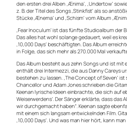
den ersten drei Alben ‚Ænima‘, ‚Undertow‘ sowi
z. B. der Titel des Songs ‚Stinkfist‘ als so ans
Stücke ‚Ænema‘ und ‚Schism‘ vom Album ‚Ænima‘
‚Fear Inoculum‘ ist das fünfte Studioalbum der B
Das alles hat wohl solange gedauert, weil es kre
‚10,000 Days‘ beschäftigten. Das Album erreicht
in Folge, das sich mehr als 270.000 Mal verkauft
Das Album besteht aus zehn Songs und ist mit ei
enthält drei Intermezzi, die aus Danny Careys 
bestehen zu lassen. ‚The Concept of Seven‘ ist
Chancellor und Adam Jones schrieben die Gitar
Keenan lyrische Ideen einbrachte, die sich auf
Weiserwerdens‘. Der Sänger erklärte, dass das
wir durchgemacht haben“. Keenan sagte ebenfall
mit einem sich langsam entwickelnden Film. Git
‚10,000 Days‘. Und was man hier hört, kann man 