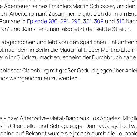
ie Abenteuer seines Erzählers Martin Schlosser, um den
ich ‘Arbeiterroman’. Zusammen ergibt sich dann am End
s Romane in
Episode 286
,
291
,
298
,
301
,
309
und
310
Nach
n‘ und ‚Künstlerroman‘ also jetzt der siebte Streich.
m abgebrochen und lebt von den spärlichen Einkünften al
st nachdem in Berlin die Mauer fällt, über Martins Elte
erin ihr Glück zu machen, scheint der Durchbruch nahe
Schlosser Oldenburg mit großer Geduld gegenüber Abl
mslands wahrgenommen zu werden.
al- bzw. Alternative-Metal-Band aus Los Angeles. Mitg
Justin Chancellor und Schlagzeuger Danny Carey. Tool 
hine auf. Bekannt wurde sie jedoch durch die Lollapal