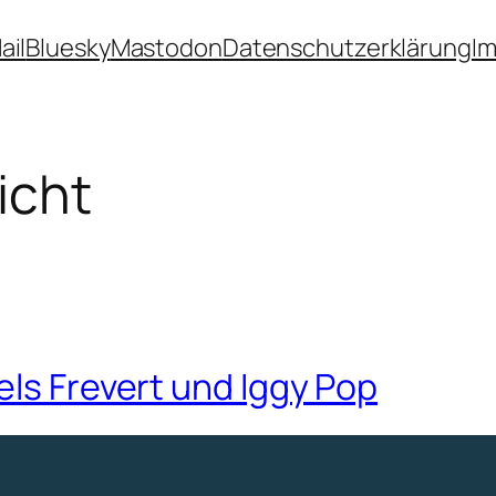
ail
Bluesky
Mastodon
Datenschutzerklärung
I
icht
els Frevert und Iggy Pop