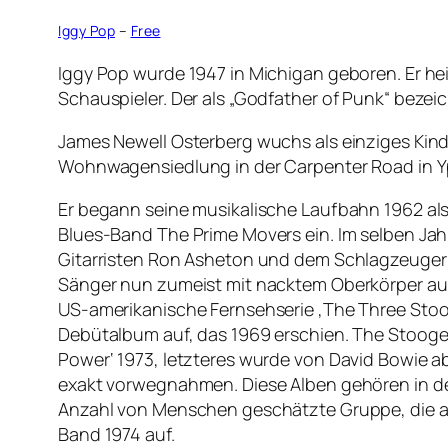
Iggy Pop
–
Free
Iggy Pop wurde 1947 in Michigan geboren. Er hei
Schauspieler. Der als „Godfather of Punk“ bezei
James Newell Osterberg wuchs als einziges Kind 
Wohnwagensiedlung in der Carpenter Road in Yps
Er begann seine musikalische Laufbahn 1962 als 
Blues-Band The Prime Movers ein. Im selben Ja
Gitarristen Ron Asheton und dem Schlagzeuger 
Sänger nun zumeist mit nacktem Oberkörper auf 
US-amerikanische Fernsehserie ‚The Three Stoog
Debütalbum auf, das 1969 erschien. The Stooges 
Power‘ 1973, letzteres wurde von David Bowie a
exakt vorwegnahmen. Diese Alben gehören in den
Anzahl von Menschen geschätzte Gruppe, die abe
Band 1974 auf.