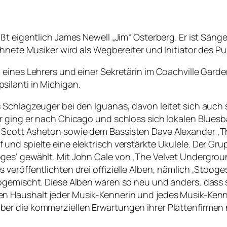
ßt eigentlich James Newell „Jim“ Osterberg. Er ist Säng
chnete Musiker wird als Wegbereiter und Initiator des 
eines Lehrers und einer Sekretärin im Coachville Garde
ilanti in Michigan.
Schlagzeuger bei den Iguanas, davon leitet sich auch se
hr ging er nach Chicago und schloss sich lokalen Blue
Scott Asheton sowie dem Bassisten Dave Alexander ‚The
und spielte eine elektrisch verstärkte Ukulele. Der 
es‘ gewählt. Mit John Cale von ‚The Velvet Undergroun
veröffentlichten drei offizielle Alben, nämlich ‚Stooge
bgemischt. Diese Alben waren so neu und anders, dass 
 Haushalt jeder Musik-Kennerin und jedes Musik-Kenner
r die kommerziellen Erwartungen ihrer Plattenfirmen ni