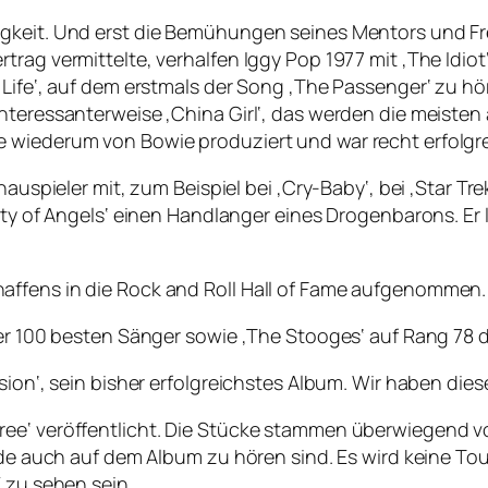
igkeit. Und erst die Bemühungen seines Mentors und Fr
rtrag vermittelte, verhalfen Iggy Pop 1977 mit ‚The Id
Life‘, auf dem erstmals der Song ‚The Passenger‘ zu hör
interessanterweise ‚China Girl‘, das werden die meiste
 wiederum von Bowie produziert und war recht erfolgre
hauspieler mit, zum Beispiel bei ‚Cry-Baby‘, bei ‚Star Tr
City of Angels‘ einen Handlanger eines Drogenbarons. E
affens in die Rock and Roll Hall of Fame aufgenommen.
der 100 besten Sänger sowie ‚The Stooges‘ auf Rang 78 d
sion‘, sein bisher erfolgreichstes Album. Wir haben die
Free‘ veröffentlicht. Die Stücke stammen überwiegend
ide auch auf dem Album zu hören sind. Es wird keine Tou
 zu sehen sein.