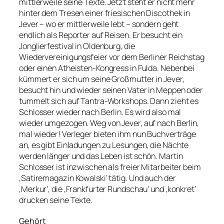
mittlerweile seine Texte. Jetzt steht er nicht mehr
hinter dem Tresen einer friesischen Discothek in
Jever – wo er mittlerweile lebt – sondern geht
endlich als Reporter auf Reisen. Er besucht ein
Jonglierfestival in Oldenburg, die
Wiedervereinigungsfeier vor dem Berliner Reichstag
oder einen Atheisten-Kongress in Fulda. Nebenbei
kümmert er sich um seine Großmutter in Jever,
besucht hin und wieder seinen Vater in Meppen oder
tummelt sich auf Tantra-Workshops. Dann zieht es
Schlosser wieder nach Berlin. Es wird also mal
wieder umgezogen. Weg von Jever, auf nach Berlin,
mal wieder! Verleger bieten ihm nun Buchverträge
an, es gibt Einladungen zu Lesungen, die Nächte
werden länger und das Leben ist schön. Martin
Schlosser ist inzwischen als freier Mitarbeiter beim
‚Satiremagazin Kowalski‘ tätig. Und auch der
‚Merkur‘, die ‚Frankfurter Rundschau‘ und ‚konkret‘
drucken seine Texte.
Gehört