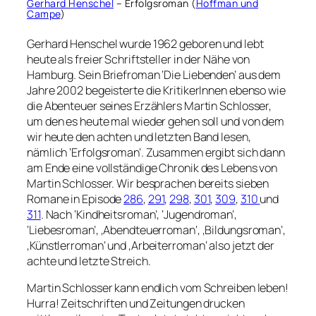
Gerhard Henschel
– Erfolgsroman (
Hoffman und
Campe
)
Gerhard Henschel wurde 1962 geboren und lebt
heute als freier Schriftsteller in der Nähe von
Hamburg. Sein Briefroman ‘Die Liebenden’ aus dem
Jahre 2002 begeisterte die KritikerInnen ebenso wie
die Abenteuer seines Erzählers Martin Schlosser,
um den es heute mal wieder gehen soll und von dem
wir heute den achten und letzten Band lesen,
nämlich ‘Erfolgsroman’. Zusammen ergibt sich dann
am Ende eine vollständige Chronik des Lebens von
Martin Schlosser. Wir besprachen bereits sieben
Romane in Episode
286
,
291
,
298
,
301
,
309
,
310
und
311
. Nach ‘Kindheitsroman’, ‘Jugendroman’,
‘Liebesroman’, ‚Abendteuerroman‘, ‚Bildungsroman‘,
‚Künstlerroman‘ und ‚Arbeiterroman‘ also jetzt der
achte und letzte Streich.
Martin Schlosser kann endlich vom Schreiben leben!
Hurra! Zeitschriften und Zeitungen drucken