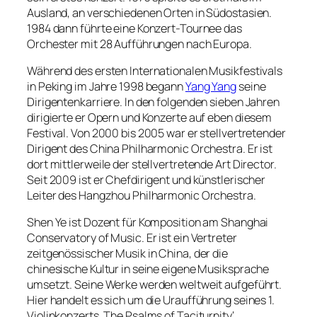
Ausland, an verschiedenen Orten in Südostasien.
1984 dann führte eine Konzert-Tournee das
Orchester mit 28 Aufführungen nach Europa.
Während des ersten Internationalen Musikfestivals
in Peking im Jahre 1998 begann
Yang Yang
seine
Dirigentenkarriere. In den folgenden sieben Jahren
dirigierte er Opern und Konzerte auf eben diesem
Festival. Von 2000 bis 2005 war er stellvertretender
Dirigent des China Philharmonic Orchestra. Er ist
dort mittlerweile der stellvertretende Art Director.
Seit 2009 ist er Chefdirigent und künstlerischer
Leiter des Hangzhou Philharmonic Orchestra.
Shen Ye ist Dozent für Komposition am Shanghai
Conservatory of Music. Er ist ein Vertreter
zeitgenössischer Musik in China, der die
chinesische Kultur in seine eigene Musiksprache
umsetzt. Seine Werke werden weltweit aufgeführt.
Hier handelt es sich um die Uraufführung seines 1.
Violinkonzerts ‚The Psalms of Taciturnity‘.