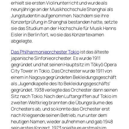
erhielt sie ersten Violinunterricht und wurde als
neunjährige an der Musikhochschule Shanghai als
Jungstudentin aufgenommen. Nachdem sie ihre
Konzertprüfung in Shanghai bestanden hatte, setzte
sie das Studium an der Hochschule für Musik Hanns
Eisler in Berlin fort, wo sie das Konzertexamen
abgelegte.
Das Philharmonieorchester Tokio
ist das älteste
japanische Sinfonieorchester. Es wurde 1911
gegründet und hat seinen Hauptsitz im Tōkyō Opera
City Tower in Tokio. Das Orchester wurde 1911 von
einem in Nagoya gegründeten Bekleidungsgeschäft
als ‚Jugendkapelle des Ito Bekleidungsgeschäfts‘
gegründet. 1938 verlegte das Orchester dann seinen
Sitz nach Tokio. Nach den Luftangriffen auf Tokio im
zweiten Weltkrieg brannten die Übungsräume des
Orchesters ab, und so konnte das Orchester erst
nach Kriegsende seinen Betrieb, nun unter dem
heutigen Namen, wieder aufnehmen und gab 1948
sein erstes Konzert. 1973 spielte es erstmals im