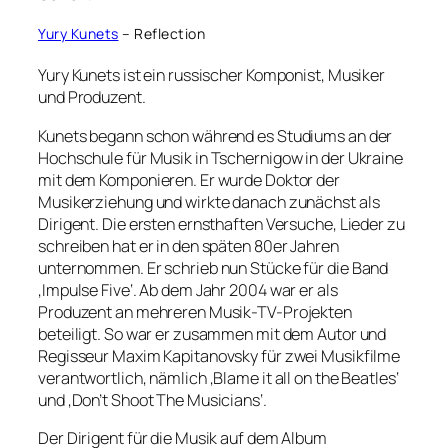
Yury Kunets
– Reflection
Yury Kunets ist ein russischer Komponist, Musiker
und Produzent.
Kunets begann schon während es Studiums an der
Hochschule für Musik in Tschernigow in der Ukraine
mit dem Komponieren. Er wurde Doktor der
Musikerziehung und wirkte danach zunächst als
Dirigent. Die ersten ernsthaften Versuche, Lieder zu
schreiben hat er in den späten 80er Jahren
unternommen. Er schrieb nun Stücke für die Band
‚Impulse Five‘. Ab dem Jahr 2004 war er als
Produzent an mehreren Musik-TV-Projekten
beteiligt. So war er zusammen mit dem Autor und
Regisseur Maxim Kapitanovsky für zwei Musikfilme
verantwortlich, nämlich ‚Blame it all on the Beatles‘
und ‚Don’t Shoot The Musicians‘.
Der Dirigent für die Musik auf dem Album