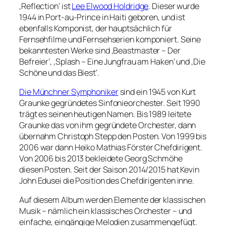
‚Reflection‘ ist
Lee Elwood Holdridge
. Dieser wurde
1944 in Port-au-Prince in Haiti geboren, und ist
ebenfalls Komponist, der hauptsächlich für
Fernsehfilme und Fernsehserien komponiert. Seine
bekanntesten Werke sind ‚Beastmaster – Der
Befreier‘, ‚Splash – Eine Jungfrau am Haken‘ und ‚Die
Schöne und das Biest‘.
Die Münchner Symphoniker
sind ein 1945 von Kurt
Graunke gegründetes Sinfonieorchester. Seit 1990
trägt es seinen heutigen Namen. Bis 1989 leitete
Graunke das von ihm gegründete Orchester, dann
übernahm Christoph Stepp den Posten. Von 1999 bis
2006 war dann Heiko Mathias Förster Chefdirigent.
Von 2006 bis 2013 bekleidete Georg Schmöhe
diesen Posten. Seit der Saison 2014/2015 hat Kevin
John Edusei die Position des Chefdirigenten inne.
Auf diesem Album werden Elemente der klassischen
Musik – nämlich ein klassisches Orchester – und
einfache, eingängige Melodien zusammengefügt.