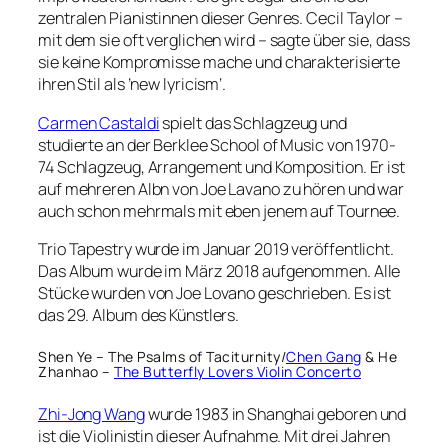
zentralen Pianistinnen dieser Genres. Cecil Taylor –
mit dem sie oft verglichen wird – sagte über sie, dass
sie keine Kompromisse mache und charakterisierte
ihren Stil als ’new lyricism‘.
Carmen Castaldi
spielt das Schlagzeug und
studierte an der Berklee School of Music von 1970-
74 Schlagzeug, Arrangement und Komposition. Er ist
auf mehreren Albn von Joe Lavano zu hören und war
auch schon mehrmals mit eben jenem auf Tournee.
Trio Tapestry wurde im Januar 2019 veröffentlicht.
Das Album wurde im März 2018 aufgenommen. Alle
Stücke wurden von Joe Lovano geschrieben. Es ist
das 29. Album des Künstlers.
Shen Ye – The Psalms of Taciturnity/
Chen Gang
& He
Zhanhao –
The Butterfly Lovers Violin Concerto
Zhi-Jong Wang
wurde 1983 in Shanghai geboren und
ist die Violinistin dieser Aufnahme. Mit drei Jahren