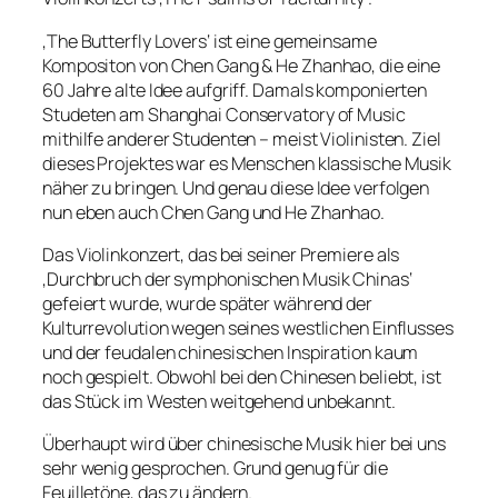
‚The Butterfly Lovers‘ ist eine gemeinsame
Kompositon von Chen Gang & He Zhanhao, die eine
60 Jahre alte Idee aufgriff. Damals komponierten
Studeten am Shanghai Conservatory of Music
mithilfe anderer Studenten – meist Violinisten. Ziel
dieses Projektes war es Menschen klassische Musik
näher zu bringen. Und genau diese Idee verfolgen
nun eben auch Chen Gang und He Zhanhao.
Das Violinkonzert, das bei seiner Premiere als
‚Durchbruch der symphonischen Musik Chinas‘
gefeiert wurde, wurde später während der
Kulturrevolution wegen seines westlichen Einflusses
und der feudalen chinesischen Inspiration kaum
noch gespielt. Obwohl bei den Chinesen beliebt, ist
das Stück im Westen weitgehend unbekannt.
Überhaupt wird über chinesische Musik hier bei uns
sehr wenig gesprochen. Grund genug für die
Feuilletöne, das zu ändern.