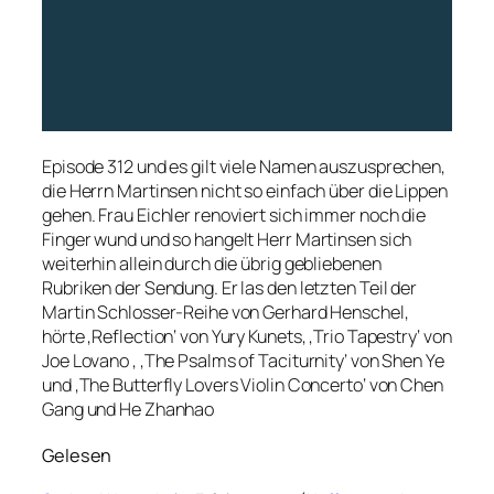
Episode 312 und es gilt viele Namen auszusprechen,
die Herrn Martinsen nicht so einfach über die Lippen
gehen. Frau Eichler renoviert sich immer noch die
Finger wund und so hangelt Herr Martinsen sich
weiterhin allein durch die übrig gebliebenen
Rubriken der Sendung. Er las den letzten Teil der
Martin Schlosser-Reihe von Gerhard Henschel,
hörte ‚Reflection‘ von Yury Kunets, ‚Trio Tapestry‘ von
Joe Lovano , ‚The Psalms of Taciturnity‘ von Shen Ye
und ‚The Butterfly Lovers Violin Concerto‘ von Chen
Gang und He Zhanhao
Gelesen