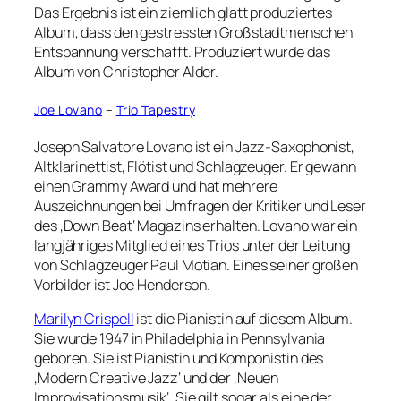
Das Ergebnis ist ein ziemlich glatt produziertes
Album, dass den gestressten Großstadtmenschen
Entspannung verschafft. Produziert wurde das
Album von Christopher Alder.
Joe Lovano
–
Trio Tapestry
Joseph Salvatore Lovano ist ein Jazz-Saxophonist,
Altklarinettist, Flötist und Schlagzeuger. Er gewann
einen Grammy Award und hat mehrere
Auszeichnungen bei Umfragen der Kritiker und Leser
des ‚Down Beat‘ Magazins erhalten. Lovano war ein
langjähriges Mitglied eines Trios unter der Leitung
von Schlagzeuger Paul Motian. Eines seiner großen
Vorbilder ist Joe Henderson.
Marilyn Crispell
ist die Pianistin auf diesem Album.
Sie wurde 1947 in Philadelphia in Pennsylvania
geboren. Sie ist Pianistin und Komponistin des
‚Modern Creative Jazz‘ und der ‚Neuen
Improvisationsmusik‘. Sie gilt sogar als eine der