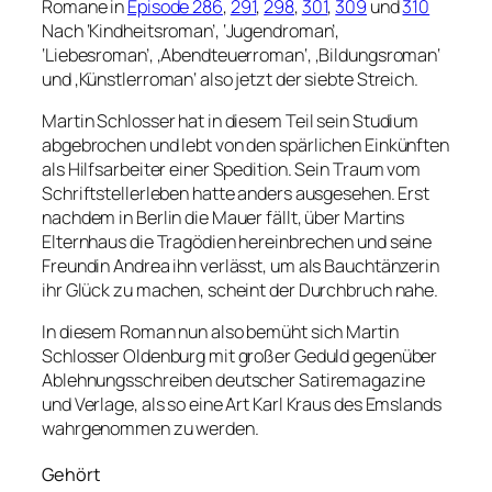
Romane in
Episode 286
,
291
,
298
,
301
,
309
und
310
Nach ‘Kindheitsroman’, ‘Jugendroman’,
‘Liebesroman’, ‚Abendteuerroman‘, ‚Bildungsroman‘
und ‚Künstlerroman‘ also jetzt der siebte Streich.
Martin Schlosser hat in diesem Teil sein Studium
abgebrochen und lebt von den spärlichen Einkünften
als Hilfsarbeiter einer Spedition. Sein Traum vom
Schriftstellerleben hatte anders ausgesehen. Erst
nachdem in Berlin die Mauer fällt, über Martins
Elternhaus die Tragödien hereinbrechen und seine
Freundin Andrea ihn verlässt, um als Bauchtänzerin
ihr Glück zu machen, scheint der Durchbruch nahe.
In diesem Roman nun also bemüht sich Martin
Schlosser Oldenburg mit großer Geduld gegenüber
Ablehnungsschreiben deutscher Satiremagazine
und Verlage, als so eine Art Karl Kraus des Emslands
wahrgenommen zu werden.
Gehört