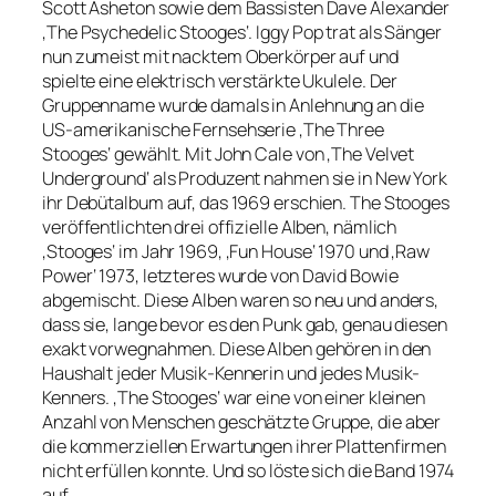
Scott Asheton sowie dem Bassisten Dave Alexander
‚The Psychedelic Stooges‘. Iggy Pop trat als Sänger
nun zumeist mit nacktem Oberkörper auf und
spielte eine elektrisch verstärkte Ukulele. Der
Gruppenname wurde damals in Anlehnung an die
US-amerikanische Fernsehserie ‚The Three
Stooges‘ gewählt. Mit John Cale von ‚The Velvet
Underground‘ als Produzent nahmen sie in New York
ihr Debütalbum auf, das 1969 erschien. The Stooges
veröffentlichten drei offizielle Alben, nämlich
‚Stooges‘ im Jahr 1969, ‚Fun House‘ 1970 und ‚Raw
Power‘ 1973, letzteres wurde von David Bowie
abgemischt. Diese Alben waren so neu und anders,
dass sie, lange bevor es den Punk gab, genau diesen
exakt vorwegnahmen. Diese Alben gehören in den
Haushalt jeder Musik-Kennerin und jedes Musik-
Kenners. ‚The Stooges‘ war eine von einer kleinen
Anzahl von Menschen geschätzte Gruppe, die aber
die kommerziellen Erwartungen ihrer Plattenfirmen
nicht erfüllen konnte. Und so löste sich die Band 1974
auf.