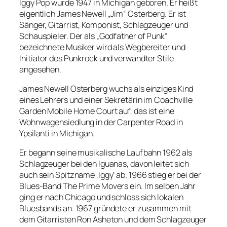
Iggy Pop wurde 1947 in Michigan geboren. Er heißt
eigentlich James Newell „Jim“ Osterberg. Er ist
Sänger, Gitarrist, Komponist, Schlagzeuger und
Schauspieler. Der als „Godfather of Punk“
bezeichnete Musiker wird als Wegbereiter und
Initiator des Punkrock und verwandter Stile
angesehen.
James Newell Osterberg wuchs als einziges Kind
eines Lehrers und einer Sekretärin im Coachville
Garden Mobile Home Court auf, das ist eine
Wohnwagensiedlung in der Carpenter Road in
Ypsilanti in Michigan.
Er begann seine musikalische Laufbahn 1962 als
Schlagzeuger bei den Iguanas, davon leitet sich
auch sein Spitzname ‚Iggy‘ ab. 1966 stieg er bei der
Blues-Band The Prime Movers ein. Im selben Jahr
ging er nach Chicago und schloss sich lokalen
Bluesbands an. 1967 gründete er zusammen mit
dem Gitarristen Ron Asheton und dem Schlagzeuger