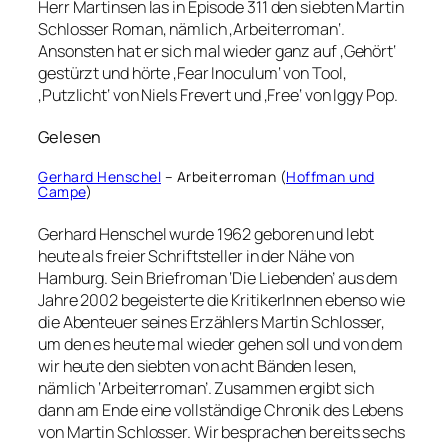
Herr Martinsen las in Episode 311 den siebten Martin
Schlosser Roman, nämlich ‚Arbeiterroman‘.
Ansonsten hat er sich mal wieder ganz auf ‚Gehört‘
gestürzt und hörte ‚Fear Inoculum‘ von Tool,
‚Putzlicht‘ von Niels Frevert und ‚Free‘ von Iggy Pop.
Gelesen
Gerhard Henschel
– Arbeiterroman (
Hoffman und
Campe
)
Gerhard Henschel wurde 1962 geboren und lebt
heute als freier Schriftsteller in der Nähe von
Hamburg. Sein Briefroman ‘Die Liebenden’ aus dem
Jahre 2002 begeisterte die KritikerInnen ebenso wie
die Abenteuer seines Erzählers Martin Schlosser,
um den es heute mal wieder gehen soll und von dem
wir heute den siebten von acht Bänden lesen,
nämlich ‘Arbeiterroman’. Zusammen ergibt sich
dann am Ende eine vollständige Chronik des Lebens
von Martin Schlosser. Wir besprachen bereits sechs