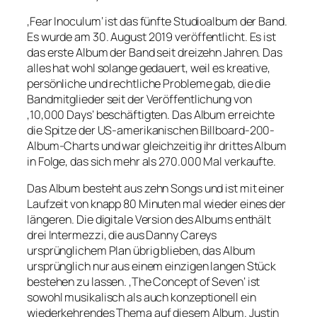
‚Fear Inoculum‘ ist das fünfte Studioalbum der Band.
Es wurde am 30. August 2019 veröffentlicht. Es ist
das erste Album der Band seit dreizehn Jahren. Das
alles hat wohl solange gedauert, weil es kreative,
persönliche und rechtliche Probleme gab, die die
Bandmitglieder seit der Veröffentlichung von
‚10,000 Days‘ beschäftigten. Das Album erreichte
die Spitze der US-amerikanischen Billboard-200-
Album-Charts und war gleichzeitig ihr drittes Album
in Folge, das sich mehr als 270.000 Mal verkaufte.
Das Album besteht aus zehn Songs und ist mit einer
Laufzeit von knapp 80 Minuten mal wieder eines der
längeren. Die digitale Version des Albums enthält
drei Intermezzi, die aus Danny Careys
ursprünglichem Plan übrig blieben, das Album
ursprünglich nur aus einem einzigen langen Stück
bestehen zu lassen. ‚The Concept of Seven‘ ist
sowohl musikalisch als auch konzeptionell ein
wiederkehrendes Thema auf diesem Album. Justin