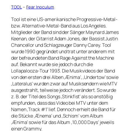
TOOL
–
Fear Inoculum
Tool ist eine US-amerikanische Progressive-Metal-
bzw. Alternative-Metal-Band aus Los Angeles.
Mitglieder der Band sind der Sänger Maynard James
Keenan, der Gitarrist Adam Jones, der Bassist Justin
Chancellor und Schlagzeuger Danny Carey. Tool
wurde 1990 gegründet und trat unter anderem mit
der befreundeten Band Rage Against the Machine
auf. Bekannt wurde sie jedoch durch die
Lollapalooza-Tour 1993. Die Musikvideos der Band
von den ersten drei Alben ‚Ænima‘, ‚Undertow‘ sowie
‚Lateralus‘ wurden zwar auf Musiksendern wie MTV
ausgestrahlt, teilweise jedoch verändert. So wurde
z. B. der Titel des Songs ‚Stinkfist‘ als so anstößig
empfunden, dass das Video bei MTV unter dem
Namen ‚Track #1‘ lief. Dennoch erhielt die Band für
die Stücke ‚Ænema‘ und ‚Schism‘ vom Album
‚Ænima‘ sowie für das Album ‚10,000 Days‘ jeweils
einen Grammy.