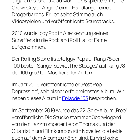
Cigarettes‘ oder ‚Dead Man‘. 1996 spielte er in ‚The
Crow: City of Angels‘ einen Handlanger eines
Drogenbarons. Er lieh seine Stimme auch
Videospielen und veröffentlichte Soundtracks.
2010 wurde Iggy Pop in Anerkennung seines
Schaffens in die Rock and Roll Hall of Fame
aufgenommen.
Der Rolling Stone listete Iggy Pop auf Rang 75 der
100 besten Sänger sowie ‚The Stooges‘ auf Rang 78
der 100 größten Musiker aller Zeiten.
Im Jahr 2016 veröffentlichte er ‚Post Pop
Depression‘, sein bisher erfolgreichstes Album. Wir
haben dieses Album in
Episode 153
besprochen.
Im September 2019 wurde das 22. Solo-Album ‚Free‘
veröffentlicht. Die Stücke stammen überwiegend
von dem Jazztrompeter Leron Thomas und der
Gitarristin und Filmkomponistin Noveller, die beide
auch auf dem Album zu hören sind. Es wird keine