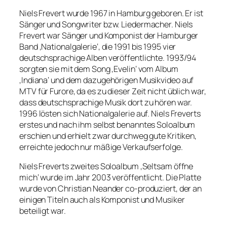
Niels Frevert wurde 1967 in Hamburg geboren. Er ist
Sänger und Songwriter bzw. Liedermacher. Niels
Frevert war Sänger und Komponist der Hamburger
Band ‚Nationalgalerie‘, die 1991 bis 1995 vier
deutschsprachige Alben veröffentlichte. 1993/94
sorgten sie mit dem Song ‚Evelin‘ vom Album
‚Indiana‘ und dem dazugehörigen Musikvideo auf
MTV für Furore, da es zu dieser Zeit nicht üblich war,
dass deutschsprachige Musik dort zu hören war.
1996 lösten sich Nationalgalerie auf. Niels Freverts
erstes und nach ihm selbst benanntes Soloalbum
erschien und erhielt zwar durchweg gute Kritiken,
erreichte jedoch nur mäßige Verkaufserfolge.
Niels Freverts zweites Soloalbum ‚Seltsam öffne
mich‘ wurde im Jahr 2003 veröffentlicht. Die Platte
wurde von Christian Neander co-produziert, der an
einigen Titeln auch als Komponist und Musiker
beteiligt war.