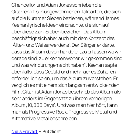
Chancellor und Adam Jones schrieben die
Gitarrenriffs in ungewöhnlichen Taktarten, die sich
auf die Nummer Sieben beziehen, während James
Keenan lyrische Ideen einbrachte, die sich auf
ebendiese Zahl Sieben beziehen. Das Album
beschäftigt sich aber auch mit dem Konzept des
‚Älter- und Weiserwerdens‘. Der Sänger erklärte,
dass das Album davon handele, „zu erfassen wo wir
gerade sind, zu erkennen woher wir gekommen sind
und was wir durchgemacht haben“. Keenan sagte
ebenfalls, dass Geduld und mehrfaches Zuhören
erforderlich seien, um das Album zu verstehen. Er
verglich es mit einem sich langsam entwickelnden
Film. Gitarrist Adam Jones beschrieb das Album als
sehr anders im Gegensatz zu ihrem vorherigen
Album ‚10,000 Days‘. Und was man hier hört, kann
man als Progressive Rock, Progressive Metal und
Alternative Metal beschreiben.
Niels Frevert
– Putzlicht