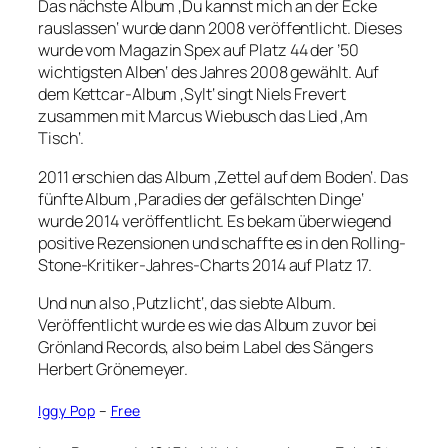
Das nächste Album ‚Du kannst mich an der Ecke
rauslassen‘ wurde dann 2008 veröffentlicht. Dieses
wurde vom Magazin Spex auf Platz 44 der ’50
wichtigsten Alben‘ des Jahres 2008 gewählt. Auf
dem Kettcar-Album ‚Sylt‘ singt Niels Frevert
zusammen mit Marcus Wiebusch das Lied ‚Am
Tisch‘.
2011 erschien das Album ‚Zettel auf dem Boden‘. Das
fünfte Album ‚Paradies der gefälschten Dinge‘
wurde 2014 veröffentlicht. Es bekam überwiegend
positive Rezensionen und schaffte es in den Rolling-
Stone-Kritiker-Jahres-Charts 2014 auf Platz 17.
Und nun also ‚Putzlicht‘, das siebte Album.
Veröffentlicht wurde es wie das Album zuvor bei
Grönland Records, also beim Label des Sängers
Herbert Grönemeyer.
Iggy Pop
–
Free