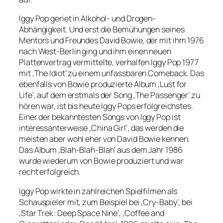
Iggy Pop geriet in Alkohol- und Drogen-
Abhängigkeit. Und erst die Bemühungen seines
Mentors und Freundes David Bowie, der mit ihm 1976
nach West-Berlin ging und ihm einen neuen
Plattenvertrag vermittelte, verhalfen Iggy Pop 1977
mit ‚The Idiot‘ zu einem unfassbaren Comeback. Das
ebenfalls von Bowie produzierte Album ‚Lust for
Life‘, auf dem erstmals der Song ‚The Passenger‘ zu
hören war, ist bis heute Iggy Pops erfolgreichstes.
Einer der bekanntesten Songs von Iggy Pop ist
interessanterweise ‚China Girl‘, das werden die
meisten aber wohl eher von David Bowie kennen.
Das Album ‚Blah-Blah-Blah‘ aus dem Jahr 1986
wurde wiederum von Bowie produziert und war
recht erfolgreich.
Iggy Pop wirkte in zahlreichen Spielfilmen als
Schauspieler mit, zum Beispiel bei ‚Cry-Baby‘, bei
‚Star Trek: Deep Space Nine‘, ‚Coffee and