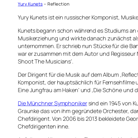
Yury Kunets
– Reflection
Yury Kunets ist ein russischer Komponist, Musik
Kunets begann schon während es Studiums an de
Musikerziehung und wirkte danach zunächst als D
unternommen. Er schrieb nun Stücke für die Band
war er zusammen mit dem Autor und Regisseur Max
Shoot The Musicians‘.
Der Dirigent für die Musik auf dem Album ‚Reflect
Komponist, der hauptsächlich für Fernsehfilme 
Eine Jungfrau am Haken‘ und ‚Die Schöne und da
Die Münchner Symphoniker
sind ein 1945 von Ku
Graunke das von ihm gegründete Orchester, da
Chefdirigent. Von 2006 bis 2013 bekleidete Geo
Chefdirigenten inne.