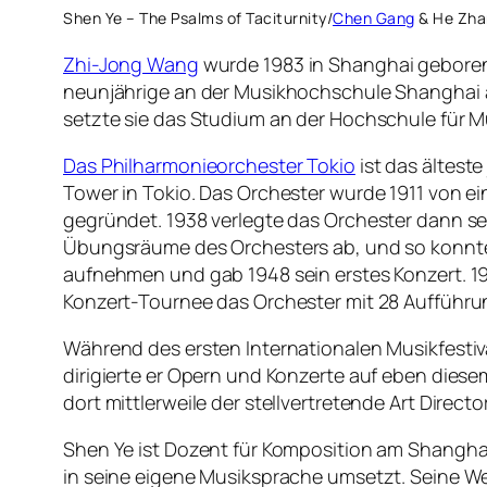
Shen Ye – The Psalms of Taciturnity/
Chen Gang
& He Zha
Zhi-Jong Wang
wurde 1983 in Shanghai geboren un
neunjährige an der Musikhochschule Shanghai 
setzte sie das Studium an der Hochschule für Mu
Das Philharmonieorchester Tokio
ist das ältest
Tower in Tokio. Das Orchester wurde 1911 von 
gegründet. 1938 verlegte das Orchester dann sei
Übungsräume des Orchesters ab, und so konnte 
aufnehmen und gab 1948 sein erstes Konzert. 19
Konzert-Tournee das Orchester mit 28 Aufführ
Während des ersten Internationalen Musikfestiv
dirigierte er Opern und Konzerte auf eben diesem
dort mittlerweile der stellvertretende Art Direc
Shen Ye ist Dozent für Komposition am Shanghai C
in seine eigene Musiksprache umsetzt. Seine Wer