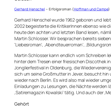
Gerhard Henschel
– Erfolgsroman (
Hoffman und Campe
)
Gerhard Henschel wurde 1962 geboren und lebt he
2002 begeisterte die KritikerInnen ebenso wie d
heute den achten und letzten Band lesen, näml
Martin Schlosser. Wir besprachen bereits sieb
‘Liebesroman’, ‚Abendteuerroman‘, ‚Bildungsroma
Martin Schlosser kann endlich vom Schreiben leb
hinter dem Tresen einer friesischen Discothek in
Jonglierfestival in Oldenburg, die Wiederverein
sich um seine Großmutter in Jever, besucht hin
wieder nach Berlin. Es wird also mal wieder umg
Einladungen zu Lesungen, die Nächte werden läng
‚Satiremagazin Kowalski‘ tätig. Und auch der ‚Me
Gehört