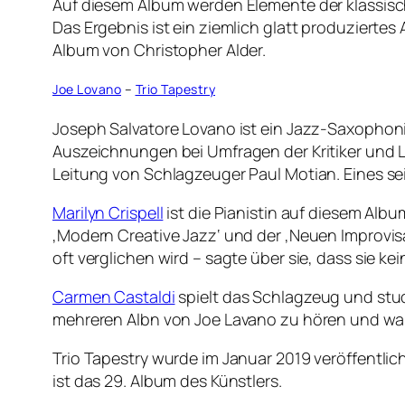
Auf diesem Album werden Elemente der klassisc
Das Ergebnis ist ein ziemlich glatt produzier
Album von Christopher Alder.
Joe Lovano
–
Trio Tapestry
Joseph Salvatore Lovano ist ein Jazz-Saxophoni
Auszeichnungen bei Umfragen der Kritiker und Le
Leitung von Schlagzeuger Paul Motian. Eines sei
Marilyn Crispell
ist die Pianistin auf diesem Albu
‚Modern Creative Jazz‘ und der ‚Neuen Improvisat
oft verglichen wird – sagte über sie, dass sie ke
Carmen Castaldi
spielt das Schlagzeug und stud
mehreren Albn von Joe Lavano zu hören und wa
Trio Tapestry wurde im Januar 2019 veröffentl
ist das 29. Album des Künstlers.