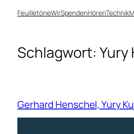
Zum
Feuilletöne
Wir
Spenden
Hören
Technik
M
Inhalt
springen
Schlagwort:
Yury
Gerhard Henschel, Yury K