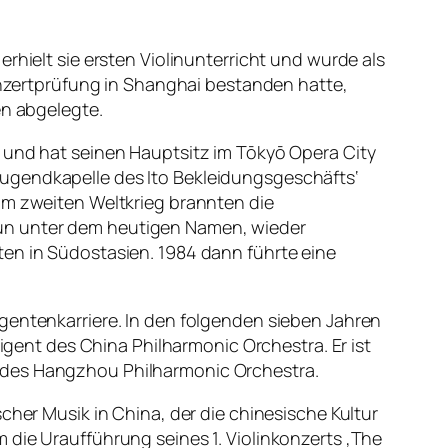
erhielt sie ersten Violinunterricht und wurde als
zertprüfung in Shanghai bestanden hatte,
en abgelegte.
t und hat seinen Hauptsitz im Tōkyō Opera City
Jugendkapelle des Ito Bekleidungsgeschäfts‘
im zweiten Weltkrieg brannten die
nun unter dem heutigen Namen, wieder
ten in Südostasien. 1984 dann führte eine
igentenkarriere. In den folgenden sieben Jahren
rigent des China Philharmonic Orchestra. Er ist
ter des Hangzhou Philharmonic Orchestra.
cher Musik in China, der die chinesische Kultur
 die Uraufführung seines 1. Violinkonzerts ‚The