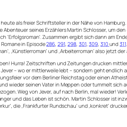
ute als freier Schriftsteller in der Nähe von Hamburg.
ie Abenteuer seines Erzählers Martin Schlosser, um den
ich ‘Erfolgsroman’. Zusammen ergibt sich dann am Ende
en Romane in Episode
286
,
291
,
298
,
301
,
309
,
310
und
311
n‘, ‚Künstlerroman‘ und ‚Arbeiterroman‘ also jetzt der 
en! Hurra! Zeitschriften und Zeitungen drucken mittlerw
 Jever – wo er mittlerweile lebt – sondern geht endlich a
igungsfeier vor dem Berliner Reichstag oder einen Athe
 und wieder seinen Vater in Meppen oder tummelt sich 
ezogen. Weg von Jever, auf nach Berlin, mal wieder! Ver
er und das Leben ist schön. Martin Schlosser ist inzwi
rkur‘, die ‚Frankfurter Rundschau‘ und ‚konkret‘ drucke