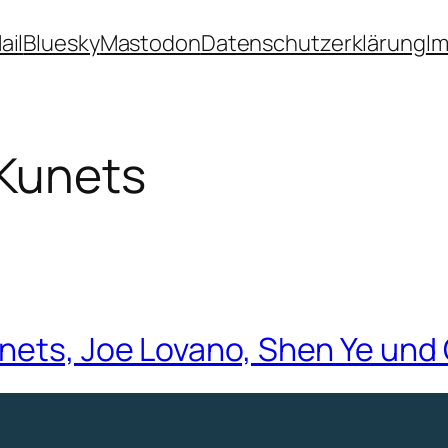
ail
Bluesky
Mastodon
Datenschutzerklärung
I
 Kunets
unets, Joe Lovano, Shen Ye un