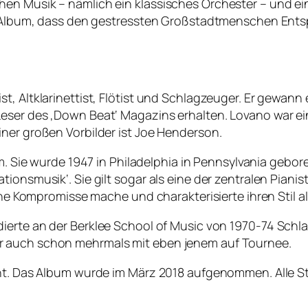
hen Musik – nämlich ein klassisches Orchester – und 
tes Album, dass den gestressten Großstadtmenschen Ent
st, Altklarinettist, Flötist und Schlagzeuger. Er gewa
ser des ‚Down Beat‘ Magazins erhalten. Lovano war ein 
ner großen Vorbilder ist Joe Henderson.
m. Sie wurde 1947 in Philadelphia in Pennsylvania gebore
ionsmusik‘. Sie gilt sogar als eine der zentralen Pianist
ine Kompromisse mache und charakterisierte ihren Stil als
ierte an der Berklee School of Music von 1970-74 Schl
r auch schon mehrmals mit eben jenem auf Tournee.
icht. Das Album wurde im März 2018 aufgenommen. Alle 