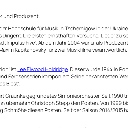
er und Produzent.
r Hochschule für Musik in Tschernigow in der Ukraine
irigent. Die ersten ernsthaften Versuche, Lieder zu sc
 ‚Impulse Five‘. Ab dem Jahr 2004 war er als Produzent
im Kapitanovsky für zwei Musikfilme verantwortlich, nä
ion‘ ist
Lee Elwood Holdridge
. Dieser wurde 1944 in Por
und Fernsehserien komponiert. Seine bekanntesten Werke
s Biest‘.
rt Graunke gegründetes Sinfonieorchester. Seit 1990 tr
nn übernahm Christoph Stepp den Posten. Von 1999 bis
rg Schmöhe diesen Posten. Seit der Saison 2014/2015 ha