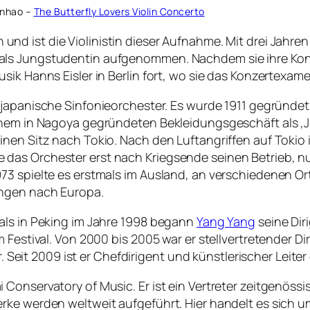
nhao –
The Butterfly Lovers Violin Concerto
d ist die Violinistin dieser Aufnahme. Mit drei Jahren 
als Jungstudentin aufgenommen. Nachdem sie ihre Kon
sik Hanns Eisler in Berlin fort, wo sie das Konzertexam
e japanische Sinfonieorchester. Es wurde 1911 gegründe
einem in Nagoya gegründeten Bekleidungsgeschäft als ‚
nen Sitz nach Tokio. Nach den Luftangriffen auf Tokio 
das Orchester erst nach Kriegsende seinen Betrieb, 
73 spielte es erstmals im Ausland, an verschiedenen Or
ungen nach Europa.
als in Peking im Jahre 1998 begann
Yang Yang
seine Dir
 Festival. Von 2000 bis 2005 war er stellvertretender Di
tor. Seit 2009 ist er Chefdirigent und künstlerischer Lei
onservatory of Music. Er ist ein Vertreter zeitgenössis
ke werden weltweit aufgeführt. Hier handelt es sich um