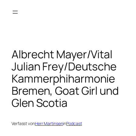
Zum
Inhalt
springen
Albrecht Mayer/Vital
Julian Frey/Deutsche
Kammerphiharmonie
Bremen, Goat Girl und
Glen Scotia
Verfasst von
Herr Martinsen
in
Podcast