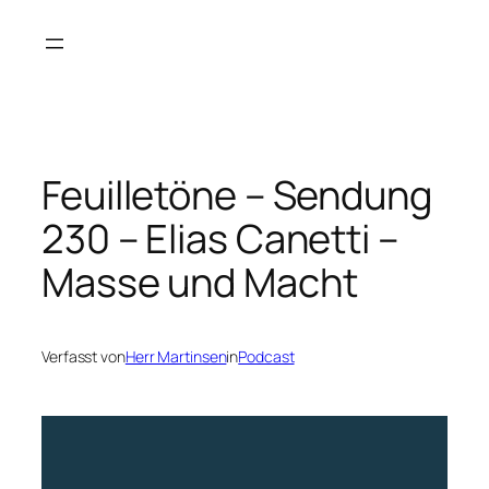
Zum
Inhalt
springen
Feuilletöne – Sendung
230 – Elias Canetti –
Masse und Macht
Verfasst von
Herr Martinsen
in
Podcast