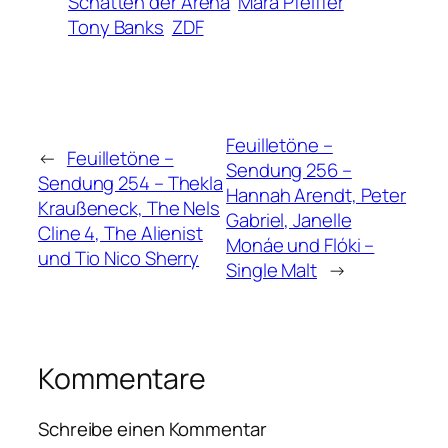
Schatten der Arena
Mara Pfeiffer
Tony Banks
ZDF
Feuilletöne –
←
Feuilletöne –
Sendung 256 –
Sendung 254 – Thekla
Hannah Arendt, Peter
Kraußeneck, The Nels
Gabriel, Janelle
Cline 4, The Alienist
Monáe und Flóki –
und Tio Nico Sherry
Single Malt
→
Kommentare
Schreibe einen Kommentar