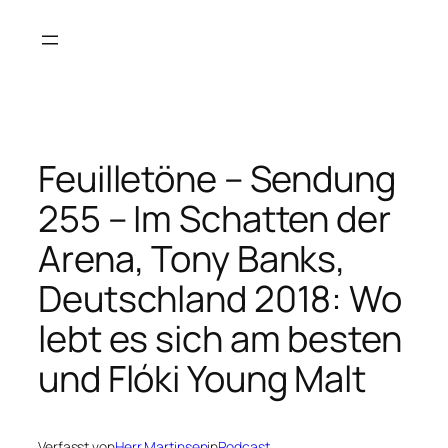
Zum
Inhalt
springen
Feuilletöne – Sendung
255 – Im Schatten der
Arena, Tony Banks,
Deutschland 2018: Wo
lebt es sich am besten
und Flóki Young Malt
Verfasst von
Herr Martinsen
in
Podcast