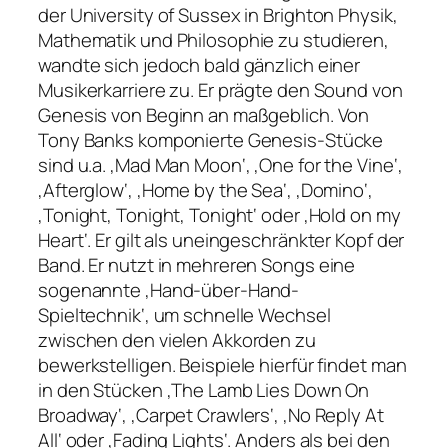
der University of Sussex in Brighton Physik,
Mathematik und Philosophie zu studieren,
wandte sich jedoch bald gänzlich einer
Musikerkarriere zu. Er prägte den Sound von
Genesis von Beginn an maßgeblich. Von
Tony Banks komponierte Genesis-Stücke
sind u.a. ‚Mad Man Moon‘, ‚One for the Vine‘,
‚Afterglow‘, ‚Home by the Sea‘, ‚Domino‘,
‚Tonight, Tonight, Tonight‘ oder ‚Hold on my
Heart‘. Er gilt als uneingeschränkter Kopf der
Band. Er nutzt in mehreren Songs eine
sogenannte ‚Hand-über-Hand-
Spieltechnik‘, um schnelle Wechsel
zwischen den vielen Akkorden zu
bewerkstelligen. Beispiele hierfür findet man
in den Stücken ‚The Lamb Lies Down On
Broadway‘, ‚Carpet Crawlers‘, ‚No Reply At
All‘ oder ‚Fading Lights‘. Anders als bei den