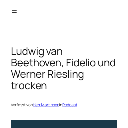
Zum
Inhalt
springen
Ludwig van
Beethoven, Fidelio und
Werner Riesling
trocken
Verfasst von
Herr Martinsen
in
Podcast