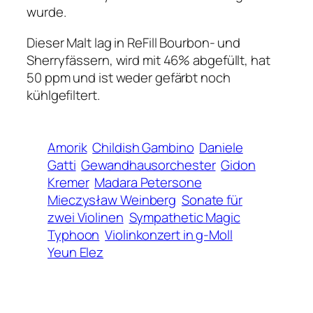
wurde.
Dieser Malt lag in ReFill Bourbon- und
Sherryfässern, wird mit 46% abgefüllt, hat
50 ppm und ist weder gefärbt noch
kühlgefiltert.
Amorik
Childish Gambino
Daniele
Gatti
Gewandhausorchester
Gidon
Kremer
Madara Petersone
Mieczysław Weinberg
Sonate für
zwei Violinen
Sympathetic Magic
Typhoon
Violinkonzert in g-Moll
Yeun Elez