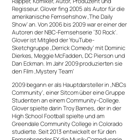
Rapper, Komiker, Autor, Produzent und
Regisseur. Glover fing 2005 als Autor für die
amerikanische Fernsehshow ‚The Daily
Show‘ an. Von 2006 bis 2009 war er einer der
Autoren der NBC-Fernsehserie ’30 Rock‘.
Glover ist Mitglied der YouTube-
Sketchgruppe ‚Derrick Comedy‘ mit Dominic
Dierkes, Meggie McFadden, DC Pierson und
Dan Eckman. Im Jahr 2009 produzierten sie
den Film ‚Mystery Team‘
2009 begann er als Hauptdarsteller in ‚NBCs
Community‘, einer Sitcom über eine Gruppe
Studenten an einem Community-College.
Glover spielte darin Troy Barnes, der in der
High School Football spielte und am
Greendale Community College in Colorado
studierte. Seit 2013 entwickelt er für den
Fernsehsender FX die Musik-Comedyserie