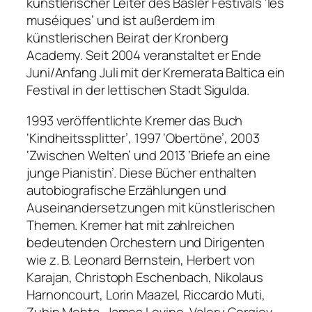
künstlerischer Leiter des Basler Festivals ‘les
muséiques’ und ist außerdem im
künstlerischen Beirat der Kronberg
Academy. Seit 2004 veranstaltet er Ende
Juni/Anfang Juli mit der Kremerata Baltica ein
Festival in der lettischen Stadt Sigulda.
1993 veröffentlichte Kremer das Buch
‘Kindheitssplitter’, 1997 ‘Obertöne’, 2003
‘Zwischen Welten’ und 2013 ‘Briefe an eine
junge Pianistin’. Diese Bücher enthalten
autobiografische Erzählungen und
Auseinandersetzungen mit künstlerischen
Themen. Kremer hat mit zahlreichen
bedeutenden Orchestern und Dirigenten
wie z. B. Leonard Bernstein, Herbert von
Karajan, Christoph Eschenbach, Nikolaus
Harnoncourt, Lorin Maazel, Riccardo Muti,
Zubin Mehta, James Levine, Valery Gergiev,