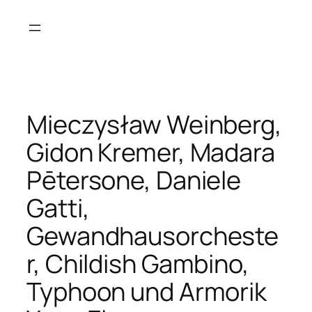
Zum
Inhalt
springen
Mieczysław Weinberg,
Gidon Kremer, Madara
Pētersone, Daniele
Gatti,
Gewandhausorcheste
r, Childish Gambino,
Typhoon und Armorik