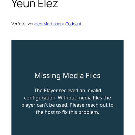
Yeun Elez
Verfasst von
Herr Martinsen
in
Podcast