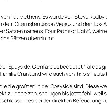
bum von Pat Metheny. Es wurde von Steve Rodby
n dem Gitarristen Jason Vieaux und dem Los A
 vier Sätzen namens ‚Four Paths of Light‘, wäh
sechs Sätzen übernimmt.
 der Speyside. Glenfarclas bedeutet ‘Tal des g
r Familie Grant und wird auch von ihr bis heute
 die die größten in der Speyside sind. Diese w
ekt zu beheizen, schlugen bis jetzt fehl, wei
schlossen, es bei der direkten Befeuerung z