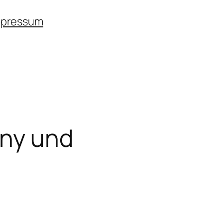
mpressum
eny und