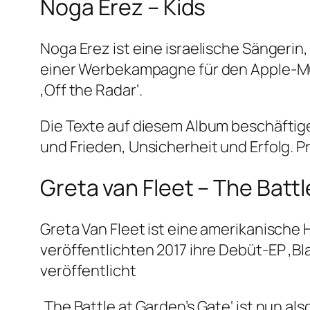
Noga Erez – Kids
Noga Erez ist eine israelische Sängeri
einer Werbekampagne für den Apple-Mus
‚Off the Radar‘.
Die Texte auf diesem Album beschäftigen
und Frieden, Unsicherheit und Erfolg. 
Greta van Fleet – The Batt
Greta Van Fleet ist eine amerikanische
veröffentlichten 2017 ihre Debüt-EP ‚B
veröffentlicht
‚The Battle at Garden’s Gate‘ ist nun a