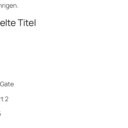
hrigen.
lte Titel
 Gate
t 2
5