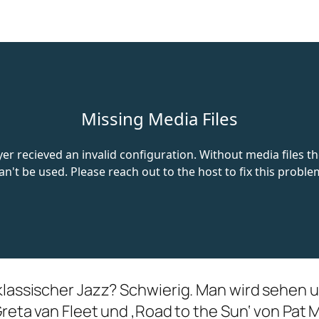
klassischer Jazz? Schwierig. Man wird sehen u
 Greta van Fleet und ‚Road to the Sun‘ von P