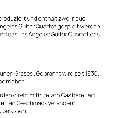
 produziert und enthält zwei neue
ngeles Guitar Quartet gespielt werden.
rend das Los Angeles Guitar Quartet das
rünen Grases’. Gebrannt wird seit 1836.
 betrieben.
erden direkt mithilfe von Gas befeuert.
l sie den Geschmack verändern.
u belassen.