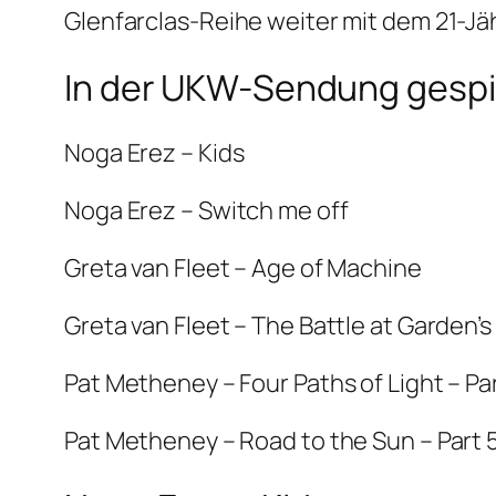
Glenfarclas-Reihe weiter mit dem 21-Jä
In der UKW-Sendung gespie
Noga Erez – Kids
Noga Erez – Switch me off
Greta van Fleet – Age of Machine
Greta van Fleet – The Battle at Garden’s
Pat Metheney – Four Paths of Light – Par
Pat Metheney – Road to the Sun – Part 