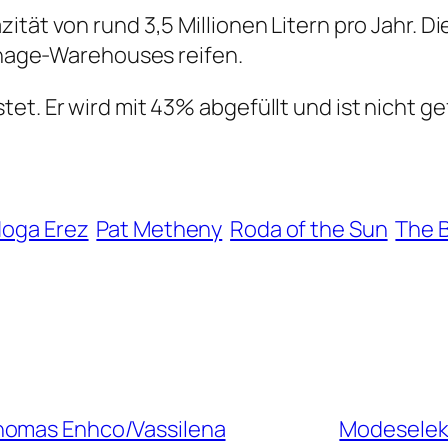
ität von rund 3,5 Millionen Litern pro Jahr. D
unnage-Warehouses reifen.
t. Er wird mit 43% abgefüllt und ist nicht gef
oga Erez
Pat Metheny
Roda of the Sun
The B
homas Enhco/Vassilena
Modeselekt