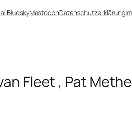
ail
Bluesky
Mastodon
Datenschutzerklärung
I
van Fleet , Pat Meth