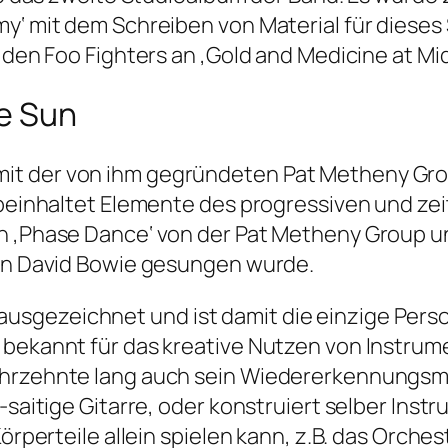
my‘ mit dem Schreiben von Material für diese
 den Foo Fighters an ‚Gold and Medicine at Mid
e Sun
t der von ihm gegründeten Pat Metheny Grou
l beinhaltet Elemente des progressiven und ze
n ‚Phase Dance‘ von der Pat Metheny Group u
von David Bowie gesungen wurde.
sgezeichnet und ist damit die einzige Perso
bekannt für das kreative Nutzen von Instrumen
ahrzehnte lang auch sein Wiedererkennungsmer
2-saitige Gitarre, oder konstruiert selber In
Körperteile allein spielen kann, z.B. das Orche