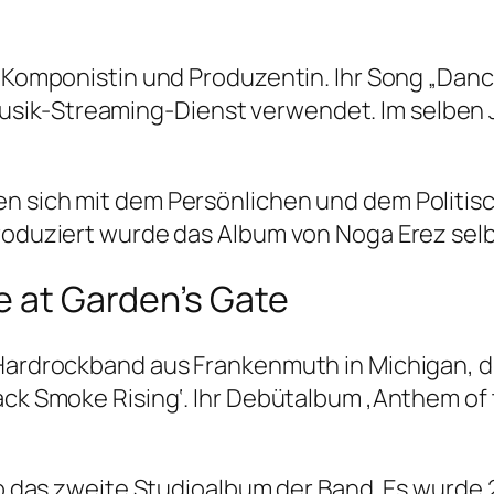
n, Komponistin und Produzentin. Ihr Song „Dan
ik-Streaming-Dienst verwendet. Im selben Ja
 sich mit dem Persönlichen und dem Politisch
Produziert wurde das Album von Noga Erez selb
le at Garden’s Gate
 Hardrockband aus Frankenmuth in Michigan, d
lack Smoke Rising‘. Ihr Debütalbum ‚Anthem of
lso das zweite Studioalbum der Band. Es wurde