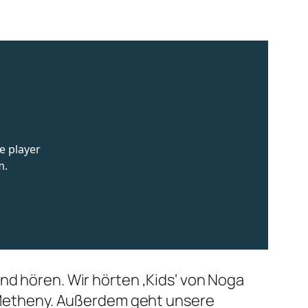
nd hören. Wir hörten ‚Kids‘ von Noga
at Metheny. Außerdem geht unsere