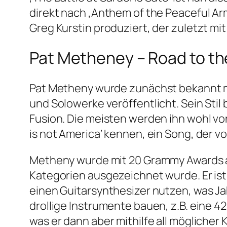
direkt nach ‚Anthem of the Peaceful Ar
Greg Kurstin produziert, der zuletzt mit
Pat Metheney – Road to th
Pat Metheny wurde zunächst bekannt mi
und Solowerke veröffentlicht. Sein Sti
Fusion. Die meisten werden ihn wohl vo
is not America‘ kennen, ein Song, der 
Metheny wurde mit 20 Grammy Awards au
Kategorien ausgezeichnet wurde. Er ist 
einen Guitarsynthesizer nutzen, was J
drollige Instrumente bauen, z.B. eine 4
was er dann aber mithilfe all möglicher 