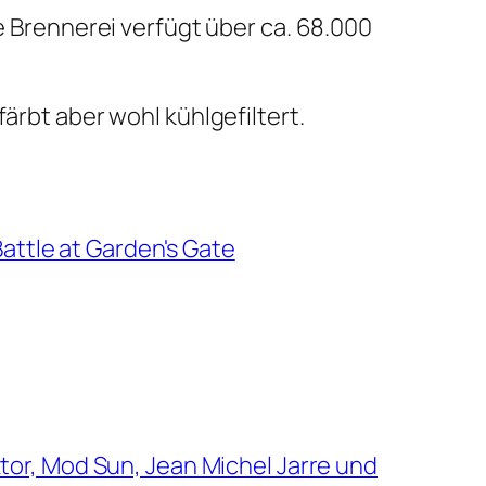
ie Brennerei verfügt über ca. 68.000
ärbt aber wohl kühlgefiltert.
attle at Garden's Gate
or, Mod Sun, Jean Michel Jarre und