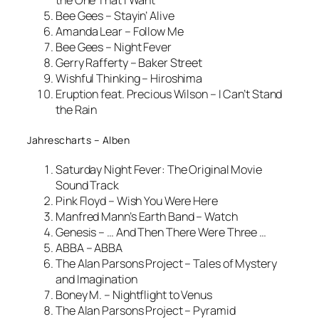
the One That I Want
Bee Gees – Stayin’ Alive
Amanda Lear – Follow Me
Bee Gees – Night Fever
Gerry Rafferty – Baker Street
Wishful Thinking – Hiroshima
Eruption feat. Precious Wilson – I Can’t Stand
the Rain
Jahrescharts – Alben
Saturday Night Fever: The Original Movie
Sound Track
Pink Floyd – Wish You Were Here
Manfred Mann’s Earth Band – Watch
Genesis – … And Then There Were Three …
ABBA – ABBA
The Alan Parsons Project – Tales of Mystery
and Imagination
Boney M. – Nightflight to Venus
The Alan Parsons Project – Pyramid