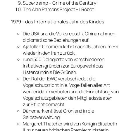
Supertramp – Crime of the Century
The Alan Parsons Project – I Robot
1979 – das Internationales Jahr des Kindes
Die USA und die Volksrepublik China nehmen
diplomatische Beziehungen auf.
Ajatollah Chomeini kehrt nach 15 Jahren im Exil
wieder in den Iran zurück.
rund 500 Delegierte von verschiedenen
Initiativen gründen zur Europawahl das
Listenbündnis Die Grünen.
Der Rat der EWG verabschiedet die
Vogelschutzrichtlinie. Vogelfallen aller Art
werden darin verboten und die Einrichtung von
Vogelschutzgebieten den Mitgliedsstaaten
zur Pflicht gemacht.
Dänemark entlässt Grönland in die
Selbstverwaltung.
Margaret Thatcher wird von Königin Elisabeth
II. zur neuen britischen Premierministerin