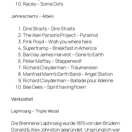
Racey – Some Girls
Jahrescharts – Alben
Dire Straits – Dire Straits
The Alan Parsons Project – Pyramid
Pink Floyd – Wish you where here
Supertramp – Breakfast in America
Barclay James Harvest – Gone to Earth
Peter Maffay – Steppenwolf
Richard Clayderman – Träumereien
Manfred Mann’s Earth Band – Angel Station
Richard Clayderman – Ballade pour Adeline
Bee Gees – Spirit having flown
Verkostet
Laphroaig – Triple Wood
Die Brennerei Laphroaig wurde 1815 von den Brüdern
Donald & Alex Johnston gegründet. Ursprünglich war