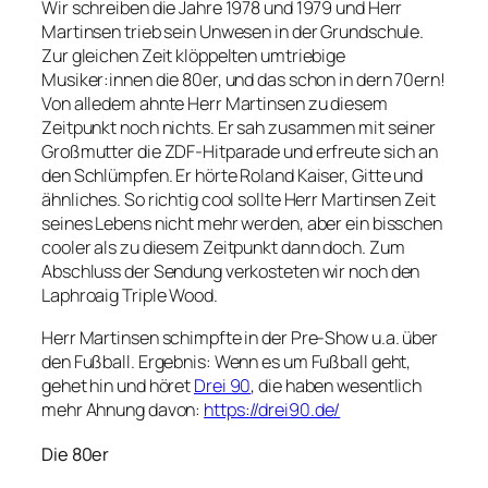
Wir schreiben die Jahre 1978 und 1979 und Herr
Martinsen trieb sein Unwesen in der Grundschule.
Zur gleichen Zeit klöppelten umtriebige
Musiker:innen die 80er, und das schon in dern 70ern!
Von alledem ahnte Herr Martinsen zu diesem
Zeitpunkt noch nichts. Er sah zusammen mit seiner
Großmutter die ZDF-Hitparade und erfreute sich an
den Schlümpfen. Er hörte Roland Kaiser, Gitte und
ähnliches. So richtig cool sollte Herr Martinsen Zeit
seines Lebens nicht mehr werden, aber ein bisschen
cooler als zu diesem Zeitpunkt dann doch. Zum
Abschluss der Sendung verkosteten wir noch den
Laphroaig Triple Wood.
Herr Martinsen schimpfte in der Pre-Show u.a. über
den Fußball. Ergebnis: Wenn es um Fußball geht,
gehet hin und höret
Drei 90
, die haben wesentlich
mehr Ahnung davon:
https://drei90.de/
Die 80er