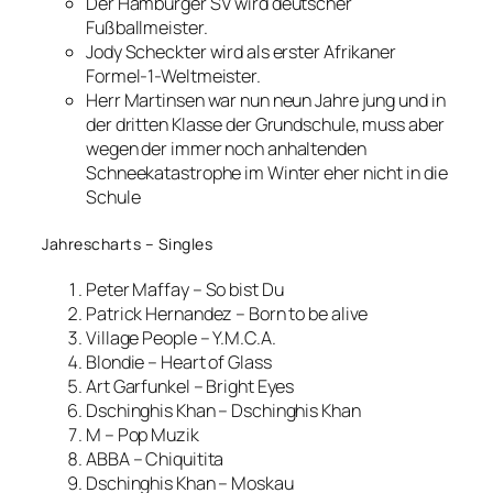
Der Hamburger SV wird deutscher
Fußballmeister.
Jody Scheckter wird als erster Afrikaner
Formel-1-Weltmeister.
Herr Martinsen war nun neun Jahre jung und in
der dritten Klasse der Grundschule, muss aber
wegen der immer noch anhaltenden
Schneekatastrophe im Winter eher nicht in die
Schule
Jahrescharts – Singles
Peter Maffay – So bist Du
Patrick Hernandez – Born to be alive
Village People – Y.M.C.A.
Blondie – Heart of Glass
Art Garfunkel – Bright Eyes
Dschinghis Khan – Dschinghis Khan
M – Pop Muzik
ABBA – Chiquitita
Dschinghis Khan – Moskau