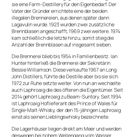
sie eine Farm-Destillery für den Eigenbedarf. Der
Vater der Gründer errichtete eine der beiden
illegalen Brennereien, aus denen später dann
Lagavulin wurde. 1923 wurden zwei zusätzliche
Brennblasen angeschafft, 1969 zwei weitere. 1974
kam schließlich die letzte hinzu, somit stieg die
Anzahl der Brennblasen auf insgesamt sieben.
Die Brennerei blieb bis 1954 in Familienbesitz. Ian
Hunter hinterließ die Brennerei der Sekretärin
Bessie Williamson. Diese verkaufte 1967 an Long
John Distillers, führte die Destille aber bis sie sich
1972 zur Ruhe setzte weiter. Von nun an wechselte
auch Laphroaig die des öfteren die Eigentümer. Seit
2014 gehört Laphroaig zu Beam-Suntory. Seit 1994
ist Laphroaig Hoflieferant des Prince of Wales für
Single-Malt-Whisky, der den 15-jährigen Laphroaig
einst als seinen Lieblingswhisky bezeichnete.
Die Lagerhäuser liegen direkt am Meer und werden
deswegen bei hohem Wellengang vom Wasser