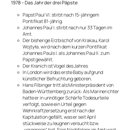
1978 – Das Jahr der drei Päpste
Papst Paul VI. stirbt nach 15-jährigem
Pontifikat 81-jährig.
Johannes Paul I. stirbt nach nur 33 Tagen im
Amt.
Der bisherige Erzbischof von Krakau, Karol
Wojtyła, wird nach dem kurzen Pontifikat
Johannes Pauls I. als Johannes Paul II. zum
Papst gewählt.
Der Kranich ist Vogel des Jahres
In London wird das erste Baby aufgrund
künstlicher Befruchtung geboren.
Hans Filbinger tritt als Ministerpräsident von
Baden-Württemberg zurück: Als Marinerichter
hatte er in unnötiger Schärfe Todesurteile
verfolgt, sowie ein Urteil gegen
Wehrkraftzersetzung erst nach der
Kapitulation gefällt, was er seit April
stückweise zu leugnen versucht bzw.
„vergessen“ hat. Sein Nachfolger im Amt wird