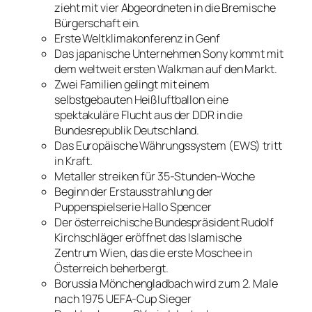
zieht mit vier Abgeordneten in die Bremische
Bürgerschaft ein.
Erste Weltklimakonferenz in Genf
Das japanische Unternehmen Sony kommt mit
dem weltweit ersten Walkman auf den Markt.
Zwei Familien gelingt mit einem
selbstgebauten Heißluftballon eine
spektakuläre Flucht aus der DDR in die
Bundesrepublik Deutschland.
Das Europäische Währungssystem (EWS) tritt
in Kraft.
Metaller streiken für 35-Stunden-Woche
Beginn der Erstausstrahlung der
Puppenspielserie Hallo Spencer
Der österreichische Bundespräsident Rudolf
Kirchschläger eröffnet das Islamische
Zentrum Wien, das die erste Moschee in
Österreich beherbergt.
Borussia Mönchengladbach wird zum 2. Male
nach 1975 UEFA-Cup Sieger