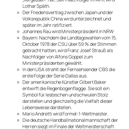
Lothar Späth.
Der Friedensvertrag zwischen Japan und der
Volksrepublik China wird unterzeichnet und
später im Jahr ratifiziert.
Johannes Rau wird Ministerpräsident in NRW
Bayern: Nachdem die Landtagswahlen vom 15.
Oktober 1978 der CSU über 59 % der Stimmen
gebracht hatten, wird Franz Josef Strauß als
Nachfolger von Alfons Goppel zum
Ministerpräsidenten gewählt.
In den USA strahlt der Fernsehsender CBS die
erste Folge der Serie Dallas aus.
Der amerikanische Künstler Gilbert Baker
entwirft die Regenbogenflagge. Sie soll ein
Symbol für lesbischen und schwulen Stolz
darstellen und gleichzeitig die Vielfalt dieser
Lebensweise darstellen.
Mario Andretti wird Formel-1-Weltmeister.
Die deutsche Handballnationalmannschaft der
Herren siegt im Finale der Weltmeisterschaft