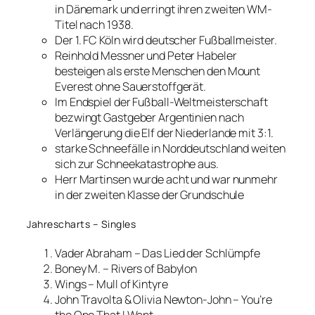
in Dänemark und erringt ihren zweiten WM-
Titel nach 1938.
Der 1. FC Köln wird deutscher Fußballmeister.
Reinhold Messner und Peter Habeler
besteigen als erste Menschen den Mount
Everest ohne Sauerstoffgerät.
Im Endspiel der Fußball-Weltmeisterschaft
bezwingt Gastgeber Argentinien nach
Verlängerung die Elf der Niederlande mit 3:1.
starke Schneefälle in Norddeutschland weiten
sich zur Schneekatastrophe aus.
Herr Martinsen wurde acht und war nunmehr
in der zweiten Klasse der Grundschule
Jahrescharts – Singles
Vader Abraham – Das Lied der Schlümpfe
Boney M. – Rivers of Babylon
Wings – Mull of Kintyre
John Travolta & Olivia Newton-John – You’re