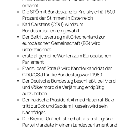
ernannt.
Die SPÖ mit Bundeskanzler Kreisky erhält 51,0
Prozent der Stimmen in Österreich
Karl Carstens (CDU) wird zum
Bundespräsidenten gewählt.
Der Beitrittsvertrag mit Griechenland zur
europäischen Gemeinschaft (EG) wird
unterzeichnet.
erste allgemeine Wahlen zum Europäischen
Parlament
Franz Josef Strauß wird Kanzlerkandidat der
CDU/CSU für die Bundestagswahl 1980.
Der Deutsche Bundestag beschließt, bei Mord
und Völkermord die Verjährung endgültig
aufzuheben.
Der irakische Präsident Ahmad Hasan al-Bakr
tritt zurück und Saddam Hussein wird sein
Nachfolger.
Die Bremer Grüne Liste erhält als erste grüne
Partei Mandate in einem Landesparlament und