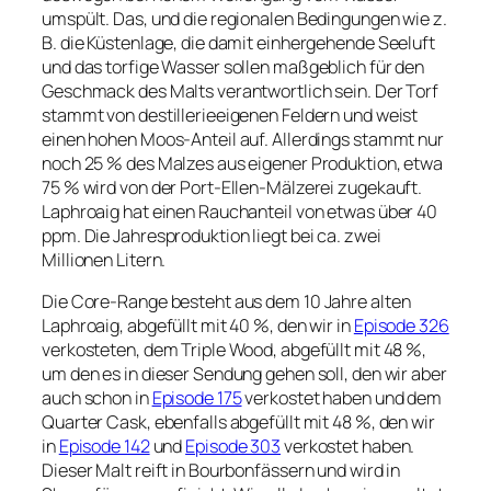
umspült. Das, und die regionalen Bedingungen wie z.
B. die Küstenlage, die damit einhergehende Seeluft
und das torfige Wasser sollen maßgeblich für den
Geschmack des Malts verantwortlich sein. Der Torf
stammt von destillerieeigenen Feldern und weist
einen hohen Moos-Anteil auf. Allerdings stammt nur
noch 25 % des Malzes aus eigener Produktion, etwa
75 % wird von der Port-Ellen-Mälzerei zugekauft.
Laphroaig hat einen Rauchanteil von etwas über 40
ppm. Die Jahresproduktion liegt bei ca. zwei
Millionen Litern.
Die Core-Range besteht aus dem 10 Jahre alten
Laphroaig, abgefüllt mit 40 %, den wir in
Episode 326
verkosteten, dem Triple Wood, abgefüllt mit 48 %,
um den es in dieser Sendung gehen soll, den wir aber
auch schon in
Episode 175
verkostet haben und dem
Quarter Cask, ebenfalls abgefüllt mit 48 %, den wir
in
Episode 142
und
Episode 303
verkostet haben.
Dieser Malt reift in Bourbonfässern und wird in