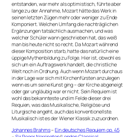
entstanden, war mehr als optimistisch, führte aber
lange zu der Annahme, Mozart hätte das Werk in
seinen letzten Zügen mehr oder weniger zu Ende
Komponiert. Welchen Umfang die nachträglichen
Ergänzungen tatsächlich ausmachen, und was
welcher Schüler wann geschrieben hat, das weiß
man bis heute nicht so recht. Da Mozart während
dieser Komposition starb, hatte das natürlich eine
üppige Mythenbildung zu Folge. Hier ist, obwohl es
sich um ein Auftragswerk handelt, die christliche
Welt noch in Ordnung. Auch wenn Mozart durchaus
in der Lage war sich mit Kirchenfürsten anzulegen
wenn es um seine Kunst ging – der Kirche abgeneigt
oder gar ungläubig war er nicht. Sein Requiem ist
wohl das bekannteste und im Felde dieser drei
Requien, was das Musikalische, Religiöse und
Liturgische angeht, auch das konventionellste.
Musikalisch ist es der Wiener Klassik zuzuordnen.
Johannes Brahms
–
Ein deutsches Requiem op. 45
–
Sir Roger Norrington
/
London Classical