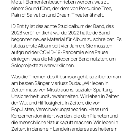
Metal-Elementen beschrieben werden, was zu
einem Sound führt, der dem von Porcupine Tree,
Pain of Salvation und Dream Theater ähnelt.
ID.Entity ist das achte Studioalbum der Band, das
2023 veröffentlicht wurde. 2022 hatte de Band
begonnen neues Material für Album zu schreiben. Es
ist das erste Album seit vier Jahren. Sie mussten
aufgrund der COVID-19-Pandemie eine Pause
einlegen, was die Mitglieder der Band nutzten, um
Soloprojekte zu verwirklichen.
Was die Themen des Albums angeht, so zitierte man
am besten Sänger Mariusz Duda: „Wir leben in
Zeiten massiven Misstrauens, sozialer Spaltung,
Unsicherheit und Unwahrheiten. Wir leben in Zeiten
der Wut und Hilflosigkeit. In Zeiten, die von
Populisten, Verschwörungstheorien, Hass und
Konzernen dominiert werden, die den Planeten und
die menschliche Natur kaputt machen. Wir leben in
Zeiten, in denen ein Land ein anderes aus heiterem