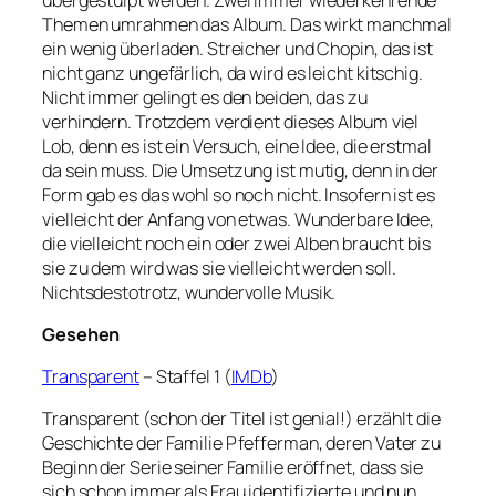
Themen umrahmen das Album. Das wirkt manchmal
ein wenig überladen. Streicher und Chopin, das ist
nicht ganz ungefärlich, da wird es leicht kitschig.
Nicht immer gelingt es den beiden, das zu
verhindern. Trotzdem verdient dieses Album viel
Lob, denn es ist ein Versuch, eine Idee, die erstmal
da sein muss. Die Umsetzung ist mutig, denn in der
Form gab es das wohl so noch nicht. Insofern ist es
vielleicht der Anfang von etwas. Wunderbare Idee,
die vielleicht noch ein oder zwei Alben braucht bis
sie zu dem wird was sie vielleicht werden soll.
Nichtsdestotrotz, wundervolle Musik.
Gesehen
Transparent
– Staffel 1 (
IMDb
)
Transparent (schon der Titel ist genial!) erzählt die
Geschichte der Familie Pfefferman, deren Vater zu
Beginn der Serie seiner Familie eröffnet, dass sie
sich schon immer als Frau identifizierte und nun