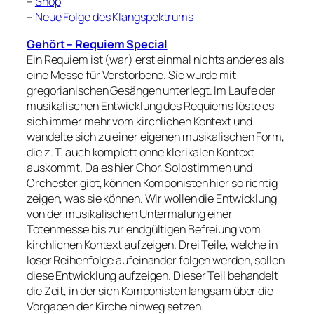
–
Shop
–
Neue Folge des Klangspektrums
Gehört – Requiem Special
Ein Requiem ist (war) erst einmal nichts anderes als
eine Messe für Verstorbene. Sie wurde mit
gregorianischen Gesängen unterlegt. Im Laufe der
musikalischen Entwicklung des Requiems löste es
sich immer mehr vom kirchlichen Kontext und
wandelte sich zu einer eigenen musikalischen Form,
die z. T. auch komplett ohne klerikalen Kontext
auskommt. Da es hier Chor, Solostimmen und
Orchester gibt, können Komponisten hier so richtig
zeigen, was sie können. Wir wollen die Entwicklung
von der musikalischen Untermalung einer
Totenmesse bis zur endgültigen Befreiung vom
kirchlichen Kontext aufzeigen. Drei Teile, welche in
loser Reihenfolge aufeinander folgen werden, sollen
diese Entwicklung aufzeigen. Dieser Teil behandelt
die Zeit, in der sich Komponisten langsam über die
Vorgaben der Kirche hinweg setzen.