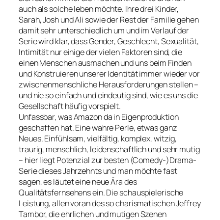
auch als solche leben möchte. Ihre drei Kinder,
Sarah, Josh und Ali sowie der Rest der Familie gehen
damit sehr unterschiedlich um und im Verlauf der
Serie wird klar, dass Gender, Geschlecht, Sexualität,
Intimität nur einige der vielen Faktoren sind, die
einen Menschen ausmachen und uns beim Finden
und Konstruieren unserer Identität immer wieder vor
zwischenmenschliche Herausforderungen stellen –
und nie so einfach und eindeutig sind, wie es uns die
Gesellschaft häufig vorspielt.
Unfassbar, was Amazon da in Eigenproduktion
geschaffen hat. Eine wahre Perle, etwas ganz
Neues. Einfühlsam, vielfältig, komplex, witzig,
traurig, menschlich, leidenschaftlich und sehr mutig
– hier liegt Potenzial zur besten (Comedy-)Drama-
Serie dieses Jahrzehnts und man möchte fast
sagen, es läutet eine neue Ära des
Qualitätsfernsehens ein. Die schauspielerische
Leistung, allen voran des so charismatischen Jeffrey
Tambor, die ehrlichen und mutigen Szenen