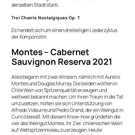
derselben Stadt starb.
Troi Chants Nostalgiques Op. 7
Es handelt sich um einen dreiteiligen Liederzyklus
der Komponistin.
Montes – Cabernet
Sauvignon Reserva 2021
Alles begann mit zwei Winzern, nämlich mit Aurelio
Montes und Douglas Murray. Die beiden wollten in
Chile Wein von Spitzenqualität erzeugen und
weltweit bekannt machen. Um ihren Traum in die Tat
umzusetzen, holten sie sich Unterstützung von
Alfredo Vidaurre und Pedro Grand, der ein Weingut in
Curicó besaß. Mit diesem Know-how gründeten die
vier das Weingut Montes. Ihr Ziel: chilenischen Wein
auf Weltspitzenniveau zu erzeugen. Heute