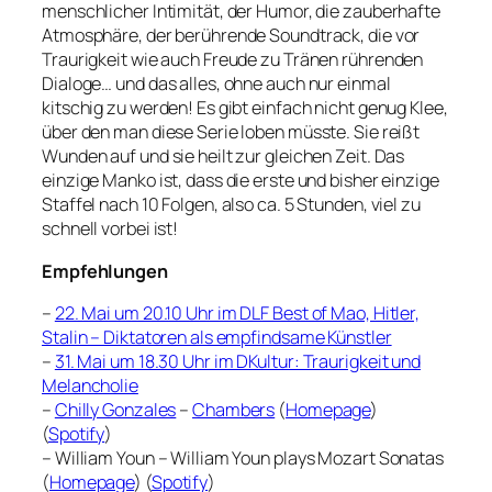
menschlicher Intimität, der Humor, die zauberhafte
Atmosphäre, der berührende Soundtrack, die vor
Traurigkeit wie auch Freude zu Tränen rührenden
Dialoge… und das alles, ohne auch nur einmal
kitschig zu werden! Es gibt einfach nicht genug Klee,
über den man diese Serie loben müsste. Sie reißt
Wunden auf und sie heilt zur gleichen Zeit. Das
einzige Manko ist, dass die erste und bisher einzige
Staffel nach 10 Folgen, also ca. 5 Stunden, viel zu
schnell vorbei ist!
Empfehlungen
–
22. Mai um 20.10 Uhr im DLF Best of Mao, Hitler,
Stalin – Diktatoren als empfindsame Künstler
–
31. Mai um 18.30 Uhr im DKultur: Traurigkeit und
Melancholie
–
Chilly Gonzales
–
Chambers
(
Homepage
)
(
Spotify
)
– William Youn – William Youn plays Mozart Sonatas
(
Homepage
) (
Spotify
)