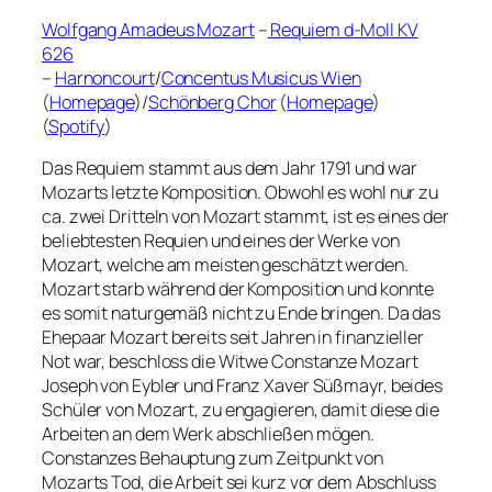
Wolfgang Amadeus Mozart
–
Requiem d-Moll KV
626
–
Harnoncourt
/
Concentus Musicus Wien
(
Homepage
)/
Schönberg Chor
(
Homepage
)
(
Spotify
)
Das Requiem stammt aus dem Jahr 1791 und war
Mozarts letzte Komposition. Obwohl es wohl nur zu
ca. zwei Dritteln von Mozart stammt, ist es eines der
beliebtesten Requien und eines der Werke von
Mozart, welche am meisten geschätzt werden.
Mozart starb während der Komposition und konnte
es somit naturgemäß nicht zu Ende bringen. Da das
Ehepaar Mozart bereits seit Jahren in finanzieller
Not war, beschloss die Witwe Constanze Mozart
Joseph von Eybler und Franz Xaver Süßmayr, beides
Schüler von Mozart, zu engagieren, damit diese die
Arbeiten an dem Werk abschließen mögen.
Constanzes Behauptung zum Zeitpunkt von
Mozarts Tod, die Arbeit sei kurz vor dem Abschluss