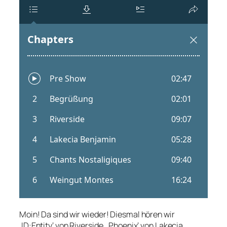
Moin! Da sind wir wieder! Diesmal hören wir
‚ID:Entity‘ von Riverside, ‚Phoenix‘ von Lakecia