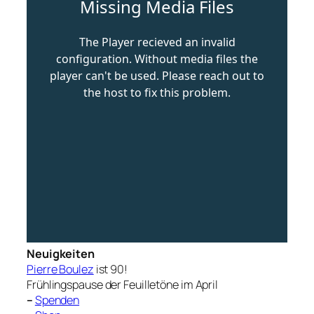
Neuigkeiten
Pierre Boulez
ist 90!
Frühlingspause der Feuilletöne im April
–
Spenden