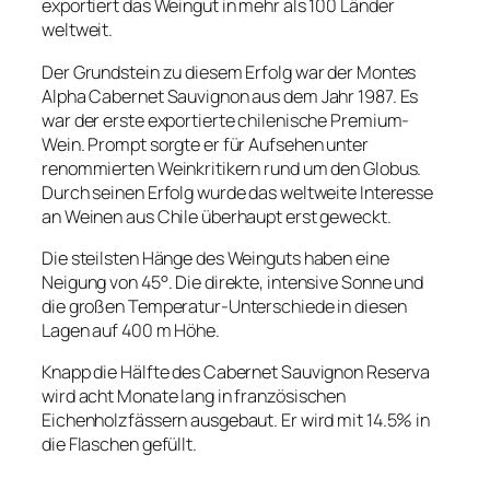
exportiert das Weingut in mehr als 100 Länder
weltweit.
Der Grundstein zu diesem Erfolg war der Montes
Alpha Cabernet Sauvignon aus dem Jahr 1987. Es
war der erste exportierte chilenische Premium-
Wein. Prompt sorgte er für Aufsehen unter
renommierten Weinkritikern rund um den Globus.
Durch seinen Erfolg wurde das weltweite Interesse
an Weinen aus Chile überhaupt erst geweckt.
Die steilsten Hänge des Weinguts haben eine
Neigung von 45°. Die direkte, intensive Sonne und
die großen Temperatur-Unterschiede in diesen
Lagen auf 400 m Höhe.
Knapp die Hälfte des Cabernet Sauvignon Reserva
wird acht Monate lang in französischen
Eichenholzfässern ausgebaut. Er wird mit 14.5% in
die Flaschen gefüllt.