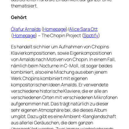
thematisiert.
Gehört
Ólafur Arnalds
(
Homepage
)/
Alice Sara Ott
(
Homepage
) – The Chopin Project (
Spotify
)
Es handelt sich hier um Aufnahmen von Chopins
Klavierkompositionen, sowie Eigenkompositionen
von Arnalds nach Motiven von Chopin. In einem Fall,
nämlich beim Nocturne in C-Moll, ist sogar beides
kombiniert, also eine Mischung aus eben jenem
Werk Chopins kombiniert mit eigenen
kompositorischen Ideen Arnalds. Er verwendete
verschiedene historische Klaviere, die er alle an
verschiedenen Orten mit verschiedenen Mikrofonen
aufgenommen hat. Das trägt natürlich zu dieser
sehr eigenen Atmosphäre bei, die dieses Album
umgibt. Dazu gibt es eine Ambient-Klanglandschaft
aus allerlei Geräuschen, die dem ganzen
übergestülpt werden. Zwei immer wiederkehrende