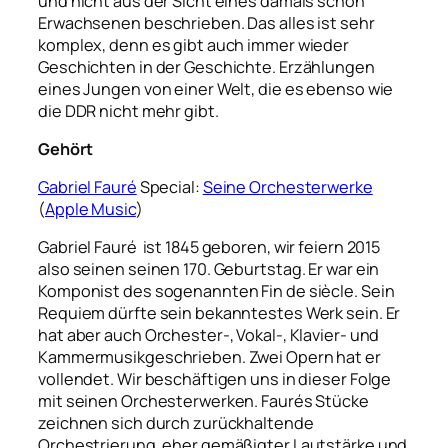
und nicht aus der Sicht eines damals schon
Erwachsenen beschrieben. Das alles ist sehr
komplex, denn es gibt auch immer wieder
Geschichten in der Geschichte. Erzählungen
eines Jungen von einer Welt, die es ebenso wie
die DDR nicht mehr gibt.
Gehört
Gabriel Fauré
Special:
Seine Orchesterwerke
(
Apple Music
)
Gabriel Fauré ist 1845 geboren, wir feiern 2015
also seinen seinen 170. Geburtstag. Er war ein
Komponist des sogenannten Fin de siècle. Sein
Requiem dürfte sein bekanntestes Werk sein. Er
hat aber auch Orchester-, Vokal-, Klavier- und
Kammermusikgeschrieben. Zwei Opern hat er
vollendet. Wir beschäftigen uns in dieser Folge
mit seinen Orchesterwerken. Faurés Stücke
zeichnen sich durch zurückhaltende
Orchestrierung, eher gemäßigter Lautstärke und