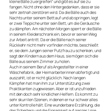
kleine Bälle zu ergreifen“ und gibt es auf sie zu
fangen. Nicht ohne den Hintergedanken, dass er sie
sehr zeitnah zerstören wird. Da die Bälle auch des
Nachts unter seinem Bett auf und ab springen, legt
er zwei Teppiche unter sein Bett, um die Geräusche
zu dämpfen. Am nächsten Morgen sperrt er die Bälle
in seinem Kleiderschrank ein, bevor er seinen Weg
zur Arbeit antritt. Da er die Bälle nach seiner
Rückkehr nicht mehr vorfinden möchte, beschließt
er, sie dem Jungen seiner Putzfrau zu schenken, und
sagt den Kindern aus dem Haus, sie mögen sich die
Bälle aus seinem Zimmer zu holen.
Auch in seinem Beruf als Angestellter in einer
Wäschefabrik, der Heimarbeiterinnen abfertigt und
auszahlt, ist er nicht glücklich. Nach langen
Kämpfen hat man ihm zur Unterstützung zwei
Praktikanten zugewiesen. Aber er ist unzufrieden
mit den doch sehr kindlichen Helfern. Es kommt zu
sehr skurrilen Szenen, in denen er nur schwer alles
unter Kontrolle hält. Eine wunderbare Erzählung, die
das Scheitern und die Einsamkeit auf ganzer Linie