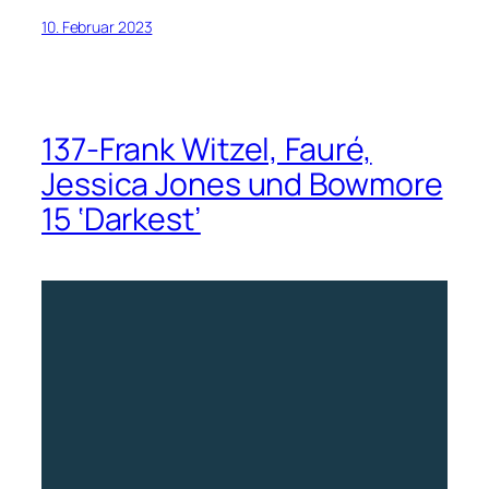
10. Februar 2023
137-Frank Witzel, Fauré,
Jessica Jones und Bowmore
15 ‘Darkest’