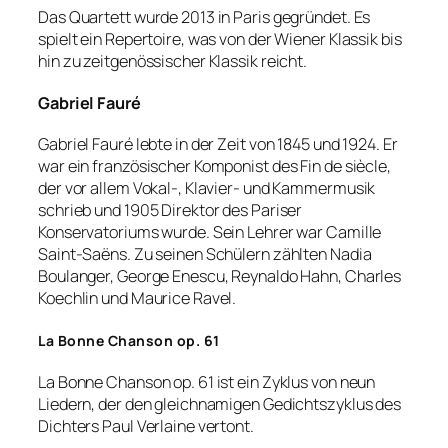
Das Quartett wurde 2013 in Paris gegründet. Es
spielt ein Repertoire, was von der Wiener Klassik bis
hin zu zeitgenössischer Klassik reicht.
Gabriel Fauré
Gabriel Fauré lebte in der Zeit von 1845 und 1924. Er
war ein französischer Komponist des Fin de siècle,
der vor allem Vokal-, Klavier- und Kammermusik
schrieb und 1905 Direktor des Pariser
Konservatoriums wurde. Sein Lehrer war Camille
Saint-Saëns. Zu seinen Schülern zählten Nadia
Boulanger, George Enescu, Reynaldo Hahn, Charles
Koechlin und Maurice Ravel.
La Bonne Chanson op. 61
La Bonne Chanson op. 61 ist ein Zyklus von neun
Liedern, der den gleichnamigen Gedichtszyklus des
Dichters Paul Verlaine vertont.