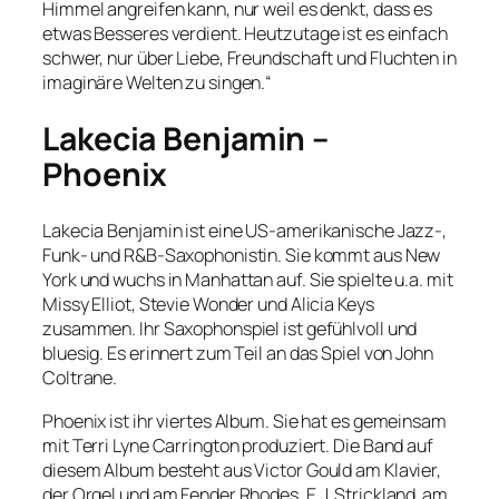
Himmel angreifen kann, nur weil es denkt, dass es
etwas Besseres verdient. Heutzutage ist es einfach
schwer, nur über Liebe, Freundschaft und Fluchten in
imaginäre Welten zu singen.“
Lakecia Benjamin –
Phoenix
Lakecia Benjamin ist eine US-amerikanische Jazz-,
Funk- und R&B-Saxophonistin. Sie kommt aus New
York und wuchs in Manhattan auf. Sie spielte u.a. mit
Missy Elliot, Stevie Wonder und Alicia Keys
zusammen. Ihr Saxophonspiel ist gefühlvoll und
bluesig. Es erinnert zum Teil an das Spiel von John
Coltrane.
Phoenix ist ihr viertes Album. Sie hat es gemeinsam
mit Terri Lyne Carrington produziert. Die Band auf
diesem Album besteht aus Victor Gould am Klavier,
der Orgel und am Fender Rhodes, E.J. Strickland am