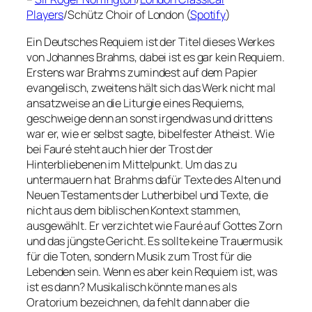
Players
/Schütz Choir of London (
Spotify
)
Ein Deutsches Requiem ist der Titel dieses Werkes
von Johannes Brahms, dabei ist es gar kein Requiem.
Erstens war Brahms zumindest auf dem Papier
evangelisch, zweitens hält sich das Werk nicht mal
ansatzweise an die Liturgie eines Requiems,
geschweige denn an sonst irgendwas und drittens
war er, wie er selbst sagte, bibelfester Atheist. Wie
bei Fauré steht auch hier der Trost der
Hinterbliebenen im Mittelpunkt. Um das zu
untermauern hat Brahms dafür Texte des Alten und
Neuen Testaments der Lutherbibel und Texte, die
nicht aus dem biblischen Kontext stammen,
ausgewählt. Er verzichtet wie Fauré auf Gottes Zorn
und das jüngste Gericht. Es sollte keine Trauermusik
für die Toten, sondern Musik zum Trost für die
Lebenden sein. Wenn es aber kein Requiem ist, was
ist es dann? Musikalisch könnte man es als
Oratorium bezeichnen, da fehlt dann aber die