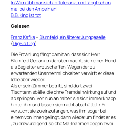
In Wien übt man sich in Toleranz, und fängt schon
mal bei den Ampeln an!
B.B. King ist tot
Gelesen
Franz Kafka
–
Blumfeld, ein älterer Junggeselle
(
DigBib.Org
)
Die Erzählung fängt damit an, dass sich Herr
Blumfeld Gedanken darüber macht, sich einen Hund
als Begleiter anzuschaffen. Wegen der zu
erwartenden Unannehmlichkeiten verwirft er diese
Idee aber wieder.
Als er sein Zimmer betritt, sind dort zwei
Tischtennisbälle, die ohne Fremdeinwirkung auf und
ab springen. Von nun an halten sie sich immer knapp
hinter ihm und lassen sich nicht abschütteln. Er
versucht sie zu einzufangen, was ihm sogar bei
einem von ihnen gelingt, dann wiederum findet er es
„zu entwürdigend, solche Maßnahmen gegen zwei