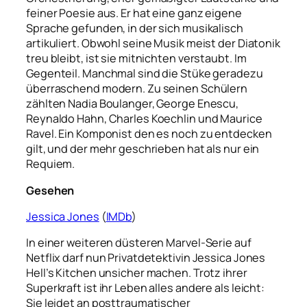
feiner Poesie aus. Er hat eine ganz eigene
Sprache gefunden, in der sich musikalisch
artikuliert. Obwohl seine Musik meist der Diatonik
treu bleibt, ist sie mitnichten verstaubt. Im
Gegenteil. Manchmal sind die Stüke geradezu
überraschend modern. Zu seinen Schülern
zählten Nadia Boulanger, George Enescu,
Reynaldo Hahn, Charles Koechlin und Maurice
Ravel. Ein Komponist den es noch zu entdecken
gilt, und der mehr geschrieben hat als nur ein
Requiem.
Gesehen
Jessica Jones
(
IMDb
)
In einer weiteren düsteren Marvel-Serie auf
Netflix darf nun Privatdetektivin Jessica Jones
Hell’s Kitchen unsicher machen. Trotz ihrer
Superkraft ist ihr Leben alles andere als leicht:
Sie leidet an posttraumatischer